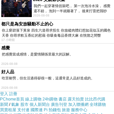
是否覺得身體常出現疲倦感呢？有可能你身體缺
我們一起穿著情侶裝吧， 第一次泡冷水澡， 感覺
還不錯， 泡到一半就睡著了， 後來打雷把我吵
少了「鐵」，鐵是輸送身體氧氣的礦物質，如果
2026-08-08
醒， 手
缺少容易出現貧血等症狀，也因為細胞無法獲得
都只是為安放騷動不止的心
足夠氧氣，導致身體沒勁，運動起來也效果也不
你上窮碧落下黃泉 四生六道尋求投生 你放縱肉體幻想如花似玉的國色
天香 你尋求軟玉香紅的慰藉 你吸食毒品香煙大麻 在恍惚之間瞥
佳，減重效果當然也會不好。人一天至少要攝取
17 小時前
10-15毫克鐵，基本上從牛肉、瘦肉裡的蛋白質
感覺
都能攝取到，另外波菜、牡蠣、大豆、淡菜等都
把感覺當成感情，是愛情關係里最大的誤解。
含有鐵質。
2026-08-08
好人品
2-鈣
吃苦耐勞，但生活過得卻很一般，這通常是人品好造成的。
2026-08-08
平常成年人一天要攝取約1000毫克的鈣質，關乎
登入
註冊
於我們的骨骼還有肌肉纖維的成長，能夠幫助我
PChome首頁
線上購物
24h購物
書店
露天拍賣
比比昂代購
新聞
/
氣象
股市
個人新聞台
廣告刊登
加入聯播網
全球購物
們保持骨質密度，避免骨質疏鬆，這是我們一般
買賣租屋
支付連
國際連
Pi 拍錢包
旅遊
服務中心
對鈣質的認知。其實鈣質也能調整血壓，並且幫