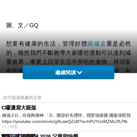
圖、文／GQ
想要有健康的生活，管理好體
圍爐桌
重是必然
的，雖然我們不斷教導大家哪些運動可以達到減
重效果，事實上日常生活中所吃的食物，裡頭富
有的維生素與礦物質，不僅給我們營養支持，有
繼續閱讀
些還能加強身體新陳代謝，這些維生素與礦物質
都是加速減重的重要催化劑，只是適量攝取，都
你可能感興趣的文章
能加強減肥效果，現在就告訴你「5種能夠幫助
減重的礦物質」。
C囉濃眉大眼版
橋係土D，但係夠傳神 「D」辦證好失禮咩。我堅強復國 國復強堅我
https://youtube.com/shorts/g9LsieQZzl8?is=hPUYUxMZMc2fLPlk
1-鐵
13 小時前
2026 父親節快樂