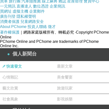
買車
旅行團
汽車險推薦
線上麻將
雜誌
星座命理
會員中心
助身體減重增加肌肉量，從低脂的乳製品跟蛋白
一元簡訊
直播達人
數位憑證
企業簡訊
買網址
虛擬主機
企業郵件
質都能攝取到。
廣告刊登
隱私權聲明
消費者保護
兒童網路安全
About PChome
投資人聯絡
徵才
3-鉻
著作權保護
｜網路家庭版權所有、轉載必究
‧Copyright PChome
Online
PChome Online and PChome are trademarks of PChome
跟鈣還有鐵一樣，鉻可以幫助身體維持體重，更
Online Inc.
是扮演代謝糖分的重要角色，鉻可以提升胰島素
個人新聞台
來穩定血糖，假如今天攝取鉻太少，胰島素的功
能就會被影響，血糖波動就會比較大，因此鉻可
快速發文
最新文章
以避免我們產生暴飲暴食的狀況。生活中能從糖
心情雜記
美食饗宴
蜜、蛋黃、肝臟、硬奶酪、牛肉、全麥麵包等都
能攝取到鉻。
藝文欣賞
旅遊玩家
社會萬象
影視娛樂
4-鋅