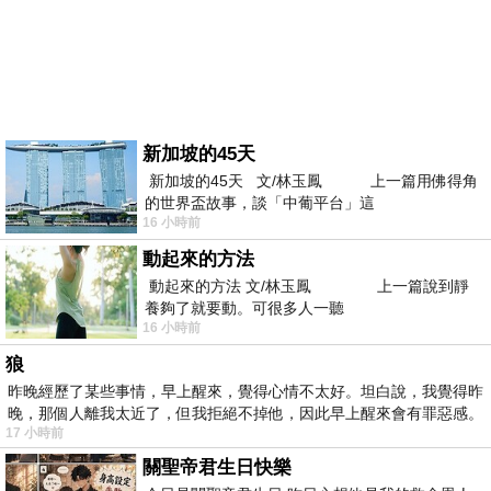
新加坡的45天
新加坡的45天 文/林玉鳳 上一篇用佛得角
的世界盃故事，談「中葡平台」這
16 小時前
動起來的方法
動起來的方法 文/林玉鳳 上一篇說到靜
養夠了就要動。可很多人一聽
16 小時前
狼
昨晚經歷了某些事情，早上醒來，覺得心情不太好。坦白說，我覺得昨
晚，那個人離我太近了，但我拒絕不掉他，因此早上醒來會有罪惡感。
17 小時前
關聖帝君生日快樂