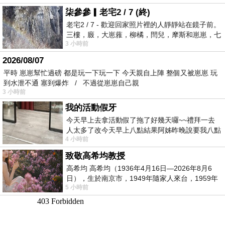
柒參參▎老宅2 / 7 (終)
老宅2 / 7 - 歡迎回家照片裡的人靜靜站在鏡子前。
三樓，廄，大崽蕥，柳橘，閆兒，摩斯和崽崽，七
3 小時前
個人整整齊齊地站在鏡框之外，如同
2026/08/07
平時 崽崽幫忙過磅 都是玩一下玩一下 今天親自上陣 整個又被崽崽 玩
到水泄不通 塞到爆炸 / 不過從崽崽自己親
3 小時前
我的活動假牙
今天早上去拿活動假了拖了好幾天囉~~禮拜一去
人太多了改今天早上八點結果阿姊昨晚說要我八點
4 小時前
去西螺農會~回到莿桐都8點半多了
致敬高希均教授
高希均 高希均（1936年4月16日—2026年8月6
日），生於南京市，1949年隨家人來台，1959年
5 小時前
赴美深造並取得經濟發展博士學位。曾任