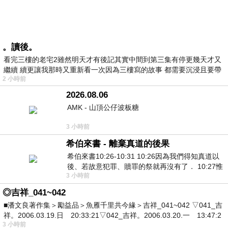
。讀後。
看完三樓的老宅2雖然明天才有後記其實中間到第三集有停更幾天才又
繼續 續更讓我那時又重新看一次因為三樓寫的故事 都需要沉浸且要帶
2 小時前
有
2026.08.06
AMK - 山頂公仔波板糖
3 小時前
希伯來書 - 離棄真道的後果
希伯來書10:26-10:31 10:26因為我們得知真道以
後、若故意犯罪、贖罪的祭就再沒有了． 10:27惟
3 小時前
有戰懼等候審判和那燒滅眾敵人的烈火
◎吉祥_041~042
■潘文良著作集＞勵益品＞魚雁千里共今緣＞吉祥_041~042 ▽041_吉
祥。2006.03.19.日 20:33:21▽042_吉祥。2006.03.20.一 13:47:2
3 小時前