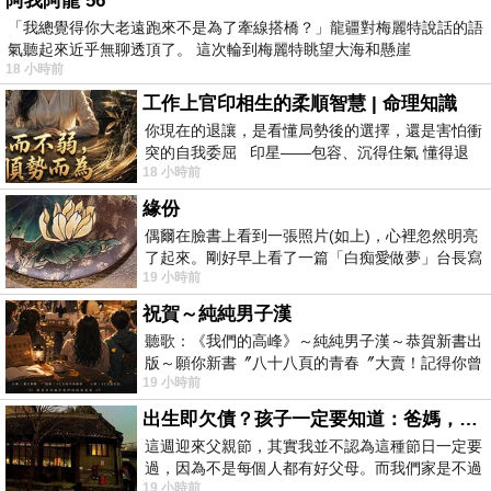
阿我阿龍 56
「我總覺得你大老遠跑來不是為了牽線搭橋？」龍疆對梅麗特說話的語
氣聽起來近乎無聊透頂了。 這次輪到梅麗特眺望大海和懸崖
18 小時前
工作上官印相生的柔順智慧 | 命理知識
你現在的退讓，是看懂局勢後的選擇，還是害怕衝
突的自我委屈 印星——包容、沉得住氣 懂得退
18 小時前
一步觀察，不會
緣份
偶爾在臉書上看到一張照片(如上)，心裡忽然明亮
了起來。剛好早上看了一篇「白痴愛做夢」台長寫
19 小時前
的貼文，在回顧年輕時瘋狂愛上
祝賀～純純男子漢
聽歌：《我們的高峰》～純純男子漢～恭賀新書出
版～願你新書〞八十八頁的青春〞大賣！記得你曾
19 小時前
經在我的版留言…「好讚的圖^^感覺大家
出生即欠債？孩子一定要知道：爸媽，其實我不欠你們
這週迎來父親節，其實我並不認為這種節日一定要
過，因為不是每個人都有好父母。而我們家是不過
19 小時前
節的，平時也沒什麼儀式感，生活趨近冷