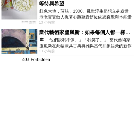
等待與希望
紅色大地，莊喆，1990。亂世浮生仍想立身處世
老老實實做人撫著心跳聽音辨位依憑直覺與本能鑽
13 小時前
向裂隙的亮處探索另一個心聲另一個共鳴的
當代藝術家盧嵐新：如果每個人都一樣，這世界該有多無聊？
🏛️ 「他們說我不像。」「我笑了。」 當代藝術家
盧嵐新在此幅兼具古典典雅與當代抽象語彙的新作
13 小時前
中，以沈靜的藍色空間為背景，描繪了