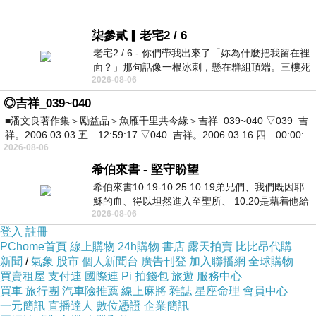
柒參貳▎老宅2 / 6
老宅2 / 6 - 你們帶我出來了「妳為什麼把我留在裡
面？」那句話像一根冰刺，懸在群組頂端。三樓死
2026-08-06
死盯著照片裡的人。那個人確實站在
◎吉祥_039~040
■潘文良著作集＞勵益品＞魚雁千里共今緣＞吉祥_039~040 ▽039_吉
祥。2006.03.03.五 12:59:17 ▽040_吉祥。2006.03.16.四 00:00:
2026-08-06
希伯來書 - 堅守盼望
希伯來書10:19-10:25 10:19弟兄們、我們既因耶
穌的血、得以坦然進入至聖所、 10:20是藉着他給
2026-08-06
我們開了一條又新又活的路從幔子經過
登入
註冊
PChome首頁
線上購物
24h購物
書店
露天拍賣
比比昂代購
新聞
/
氣象
股市
個人新聞台
廣告刊登
加入聯播網
全球購物
買賣租屋
支付連
國際連
Pi 拍錢包
旅遊
服務中心
買車
旅行團
汽車險推薦
線上麻將
雜誌
星座命理
會員中心
一元簡訊
直播達人
數位憑證
企業簡訊