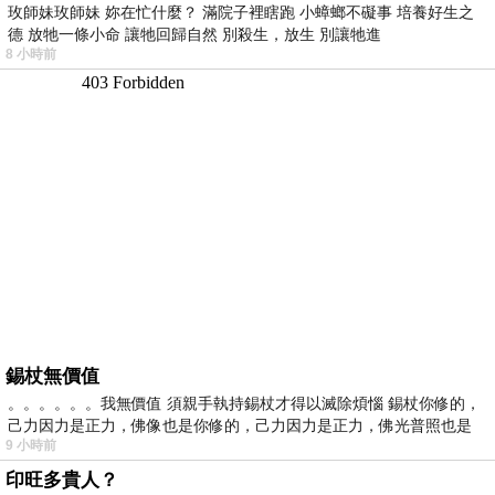
玫師妹玫師妹 妳在忙什麼？ 滿院子裡瞎跑 小蟑螂不礙事 培養好生之
德 放牠一條小命 讓牠回歸自然 別殺生，放生 別讓牠進
8 小時前
錫杖無價值
。。。。。。我無價值 須親手執持錫杖才得以滅除煩惱 錫杖你修的，
己力因力是正力，佛像也是你修的，己力因力是正力，佛光普照也是
9 小時前
印旺多貴人？