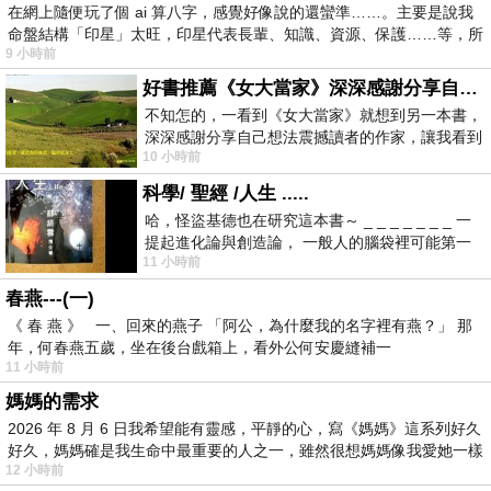
在網上隨便玩了個 ai 算八字，感覺好像說的還蠻準……。主要是說我
命盤結構「印星」太旺，印星代表長輩、知識、資源、保護……等，所
9 小時前
好書推薦《女大當家》深深感謝分享自己想法震撼讀者的作家，讓我看到不同樣貌的家庭！
不知怎的，一看到《女大當家》就想到另一本書，
深深感謝分享自己想法震撼讀者的作家，讓我看到
10 小時前
不同樣貌的家庭！ 《女大
科學/ 聖經 /人生 .....
哈，怪盜基德也在研究這本書～ _ _ _ _ _ _ _ 一
提起進化論與創造論， 一般人的腦袋裡可能第一
11 小時前
時間就有「 進化論很科
春燕---(一)
《 春 燕 》 一、回來的燕子 「阿公，為什麼我的名字裡有燕？」 那
年，何春燕五歲，坐在後台戲箱上，看外公何安慶縫補一
11 小時前
媽媽的需求
2026 年 8 月 6 日我希望能有靈感，平靜的心，寫《媽媽》這系列好久
好久，媽媽確是我生命中最重要的人之一，雖然很想媽媽像我愛她一樣
12 小時前