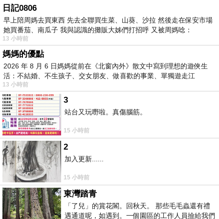
日記0806
早上陪周媽去買東西 先去全聯買生菜、山葵、沙拉 然後走在保安市場
她買番茄、南瓜子 我與認識的攤販大姊們打招呼 又被周媽唸：
13 小時前
媽媽的優點
2026 年 8 月 6 日媽媽從前在《北窗內外》散文中寫到理想的遊俠生
活：不結婚、不生孩子、交女朋友、做喜歡的事業、單獨遊走江
13 小時前
湖⋯⋯，
3
站台又玩嘢啦。真傷腦筋。
15 小時前
2
加入更新......
15 小時前
東灣踏青
「了兒」的賞花閣。回秋天。 那些毛毛蟲還有禮
遇通道呢，如遇到。一個園區的工作人員撿給我們