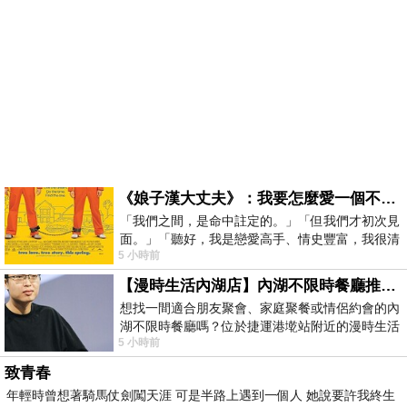
《娘子漢大丈夫》：我要怎麼愛一個不存在的人？
「我們之間，是命中註定的。」「但我們才初次見
面。」「聽好，我是戀愛高手、情史豐富，我很清
5 小時前
楚這種感覺，你我之間的那種感覺，現
【漫時生活內湖店】內湖不限時餐廳推薦｜捷運港墘站美食，聚餐、約會、家庭聚會首選，正餐甜點一次滿足
想找一間適合朋友聚會、家庭聚餐或情侶約會的內
湖不限時餐廳嗎？位於捷運港墘站附近的漫時生活
5 小時前
內湖店，從捷運站步行約4分鐘即可抵
致青春
年輕時曾想著騎馬仗劍闖天涯 可是半路上遇到一個人 她說要許我終生