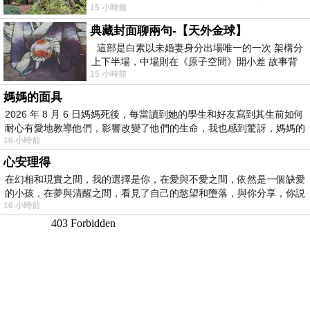
15 小時前
細賞。
典藏封面聊兩句-【天外金球】
這部是白素以未婚妻身分出場唯一的一次 架構分
上下半場，中場則在《原子空間》開小差 故事背
15 小時前
景影射西藏境外流亡 地下組織
媽媽的面具
2026 年 8 月 6 日媽媽死後，每當讀到她的學生和好友寫到其生前如何
耐心有愛地教導他們，影響改變了他們的生命，我也感到驚訝，媽媽的
16 小時前
心安理得
在幻相和現實之間，我的選擇是你，在愛與不愛之間，依然是一個缺愛
的小孩，在夢與清醒之間，看見了自己的慾望和墮落，與你分享，你説
16 小時前