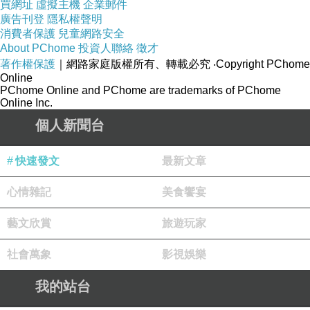
買網址
虛擬主機
企業郵件
廣告刊登
隱私權聲明
消費者保護
兒童網路安全
About PChome
投資人聯絡
徵才
著作權保護
｜網路家庭版權所有、轉載必究
‧Copyright PChome
Online
PChome Online and PChome are trademarks of PChome
Online Inc.
個人新聞台
快速發文
最新文章
心情雜記
美食饗宴
藝文欣賞
旅遊玩家
社會萬象
影視娛樂
我的站台