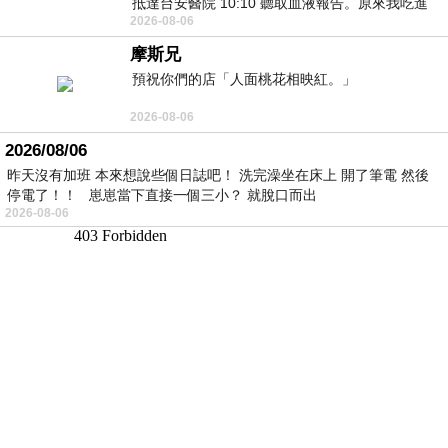
抵達台安醫院 10:10 聽取血液報告。原來我吃進
2026-08-06
去的 B12 彌可保並非沒有吸收而是超
摩斯兄
預祝你們的店「人面桃花相映紅。」
2026-08-06
2026/08/06
昨天沒有加班 本來想說些個日誌吧！ 洗完澡坐在床上 開了筆電 然後
停電了！！ 崽崽當下直接一個三小？ 就脫口而出
2026-08-06