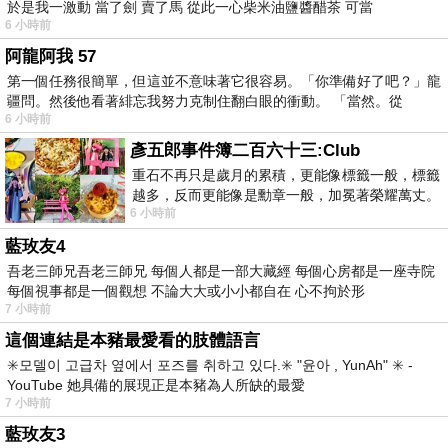
於是我一激動 當了劍 賣了馬 從此一心柴米油鹽醬醋茶 可當
6 小時前
阿龍阿我 57
第一個任務很簡單，但這並不意味著它很容易。「你準備好了吧？」龍
疆問。然後他看著緋忘我努力克制住翻白眼的衝動。 「當然。從
6 小時前
彥五郎事件簿二百六十三:Club
重石不再只是歲月的累積，更能像標籤一般，標籤
越多，反而更能像是勳章一般，加冕著榮耀萬丈。
6 小時前
習慣一如縱容，成了再難輕輕放下的罪證
藍玫友4
吾老三師兄吾老三師兄 每個人都是一部大藏經 每個心房都是一座寺院
每個視事都是一個觀想 不論大大或小小都自在 心不拘於形
7 小時前
這個連結是本豬最愛看的肢體語言
✳️모델이 고급차 옆에서 포즈를 취하고 있다.✳️ "윤아 , YunAh" ✳️ -
YouTube 她具備的展現正是本豬為人所缺的最愛
7 小時前
藍玫友3