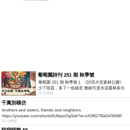
葡萄園詩刊 251 期 秋季號
葡萄園 251 期 秋季號 1 《詩寫大安森林公園》
少了喧囂，多了一份綠意 難能可貴水泥叢林多出
18 小時前
一
千萬別模仿
brothers and sisters, friends and neighbors
https://youtube.com/shorts/hUfepoOgSak?is=xX2f827BaG4S69iR
18 小時前
https