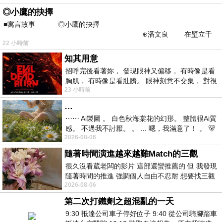
◎小鷹的抉擇
■寓言故事 ◎小鷹的抉擇
⊕潘文良 在壁立千
22 小時前
仞的懸崖上，有一座遮天蔽
知其用意
招呼完後看著妳， 發現眼神又偏移， 有時像是看
胸肌， 有時像是看肚臍。 眼神刻意不交集， 對視
23 小時前
視線不對齊， 讓我很難不
…
⋯⋯ Ai製圖 。 白色秋海棠花的幻形。 整體很Ai質
感。 不過我不討厭。 。 ... 嗯，我滿意了！ 。 🐻
2026-08-06
昨中
隨著時間演進越來越難Match的三觀
很久沒看葳老闆的影片 這部還蠻推薦的 但 我發現
隨著時間的推進 強調個人自由不忍耐 想要找三觀
2026-08-06
接近的不要說對象 連朋友都超
第二次打鐵劑之超混亂的一天
9:30 抵達公司車子停好位子 9:40 從公司騎腳踏車