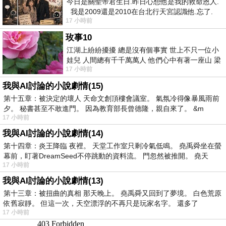
今日是關聖帝君生日.昨日心想他是我的救命恩人.
我是2009還是2010在台北行天宮認識他.忘了.
17 小時前
一個奇摩交友的網友學
玫事10
江湖上紛紛擾擾 總是沒有個事實 世上不只一位小
娃兒 人間總有千千萬萬人 他們心中有著一座山 梁
17 小時前
山佛山泰華衡恆嵩 一山之高
我與AI討論的小說劇情(15)
第十五章：被決定的壞人 天命文創頂樓會議室。 氣氛冷得像暴風雨前
夕。 秘書甚至不敢進門。 因為教育部長曾德隆，親自來了。 &m
17 小時前
我與AI討論的小說劇情(14)
第十四章：炎王降臨 夜裡。 天堂工作室只剩冷氣低鳴。 堯禹舜坐在螢
幕前，盯著DreamSeed不停跳動的資料流。 門忽然被推開。 堯天
17 小時前
我與AI討論的小說劇情(13)
第十三章：被扭曲的真相 那天晚上。 堯禹舜又回到了夢境。 白色荒原
依舊寂靜。 但這一次，天空漂浮的不再只是玩家名字。 還多了
17 小時前