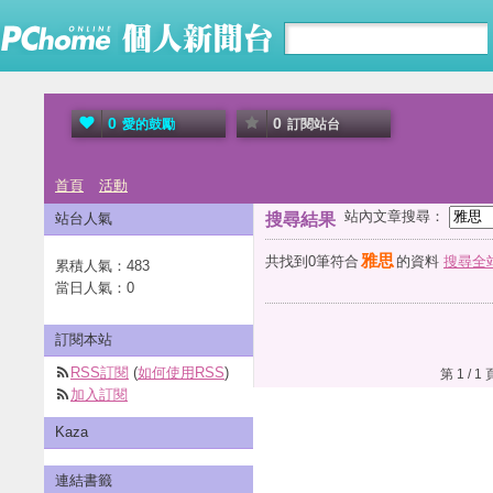
0
0
愛的鼓勵
訂閱站台
首頁
活動
站內文章搜尋：
站台人氣
搜尋結果
雅思
共找到0筆符合
的資料
搜尋全
累積人氣：
483
當日人氣：
0
訂閱本站
RSS訂閱
(
如何使用RSS
)
第 1 /
加入訂閱
Kaza
連結書籤