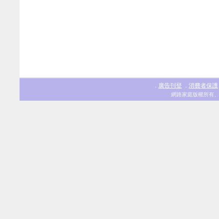
廣告刊登
消費者保護
．
．
網路家庭版權所有、轉載必究