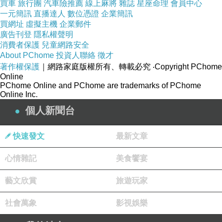
買車
旅行團
汽車險推薦
線上麻將
雜誌
星座命理
會員中心
陳妍希臉書）
一元簡訊
直播達人
數位憑證
企業簡訊
買網址
虛擬主機
企業郵件
廣告刊登
隱私權聲明
陳妍希及陳曉送出的滿月禮17日曝光，卡片上以
消費者保護
兒童網路安全
About PChome
投資人聯絡
徵才
兒子的口吻寫著，「各位兄弟姐妹、叔叔阿姨、
著作權保護
｜網路家庭版權所有、轉載必究
‧Copyright PChome
爺爺奶奶，大家好！我是小星星陳睦辰。」感謝
Online
PChome Online and PChome are trademarks of PChome
了每個人對他的珍愛後表示，其實這是爸媽的主
Online Inc.
意，「要用我的口吻寫給你們的感謝，我才滿月
個人新聞台
而已，真是夠了」，相當逗趣搞笑。
快速發文
最新文章
▲陳曉、陳妍希兒子本名為「陳睦辰」。（圖／
心情雜記
美食饗宴
翻攝自新浪娛樂微博）
藝文欣賞
旅遊玩家
據陸媒報導，陳曉、陳妍希的兒子「陳睦辰」名
社會萬象
影視娛樂
字別具深意，睦表示希望陳家能夠一直和睦相
處，而辰（異體字：晨）則和陳曉中的曉字同樣