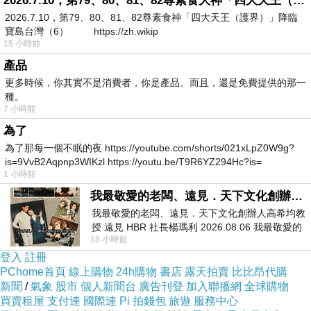
2026.7.10，第79、80、81、82尊素食大神「四大天王（護界）」降臨寶島台灣（6）
2026.7.10，第79、80、81、82尊素食神「四大天王（護界）」降臨
寶島台灣（6） https://zh.wikip
var theUrl = '';
15 小時前
產品
document.write(httpGet(theUrl));
更多時候，你其實不是消費者，你是產品。而且，還是免費提供的那一
種。
7 小時前
記者張筱涵／綜合報導
線上學英語效果
為了
為了那每一個不眠的夜 https://youtube.com/shorts/021xLpZ0W9g?
陳妍希和陳曉婚後幸福美滿，去年12月生下寶貝
is=9VvB2Aqpnp3WIKzl https://youtu.be/T9R6YZ294Hc?is=
1 小時前
兒子，近日迎來滿月，特地發送滿月禮，卡片中
我最敬愛的老闆、遠見．天下文化創辦人高希均教授
也首度公開兒子的姓名，其中富含的意義超溫
我最敬愛的老闆、遠見．天下文化創辦人高希均教
暖。
授 遠見 HBR 社長楊瑪利 2026.08.06 我最敬愛的
18 小時前
老闆、遠見．天下文化創辦人高希均教
登入
註冊
?「陳妍希?陳曉」相關報導
PChome首頁
線上購物
24h購物
書店
露天拍賣
比比昂代購
新聞
/
氣象
股市
個人新聞台
廣告刊登
加入聯播網
全球購物
買賣租屋
支付連
國際連
Pi 拍錢包
旅遊
服務中心
▲陳妍希去年12月生下寶貝兒子。（圖／翻攝自