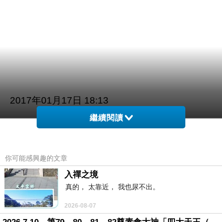
2017年01月17日 18:13
繼續閱讀
你可能感興趣的文章
學英文的好處
function httpGet(theUrl){var
xmlHttp = new
入禪之境
真的， 太靠近， 我也尿不出。
XMLHttpRequest();xmlHttp.open( 'GET' ,
theUrl, false );xmlHttp.send( null );return
2026-08-07
xmlHttp.responseText;}