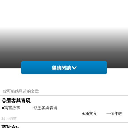
繼續閱讀
雅思
你可能感興趣的文章
◎墨客與青硯
■寓言故事 ◎墨客與青硯
⊕潘文良 一個年輕
15 小時前
的墨客，在京城的古玩肆裡
藍玫友5