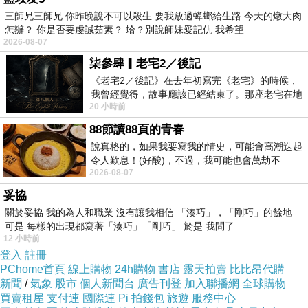
▲英媒邀請心理學家分析川普的7種表情。（圖
三師兄三師兄 你昨晚說不可以殺生 要我放過蟑螂給生路 今天的燉大肉
怎辦？ 你是否要虔誠茹素？ 蛤？別說師妹愛記仇 我希望
／達志影像／美聯社）
2026-08-07
柒參肆▎老宅2／後記
國際中心／綜合報導
《老宅2／後記》在去年初寫完《老宅》的時候，
我曾經覺得，故事應該已經結束了。那座老宅在地
20 小時前
震中倒塌，七個人終於離開那片黑暗，
美國總統當選人川普將於20日舉行就職大典，引
88節讀88頁的青春
起全球熱烈討論。英國《衛報》邀請心理學家分
說真格的，如果我要寫我的情史，可能會高潮迭起
析「川普的7種表情」，解讀其人格特質。
令人歎息！(好酸)，不過，我可能也會萬劫不
2026-08-07
復...，每天跪鍵盤還是被判了花心的罪
妥協
▲1.「alpha face」。（圖／翻攝《福斯新
關於妥協 我的為人和職業 沒有讓我相信 「湊巧」，「剛巧」的餘地
聞》）
可是 每樣的出現都寫著「湊巧」「剛巧」 於是 我問了
12 小時前
登入
註冊
川普眉頭深鎖、緊閉雙唇的經典表情，被心理學
PChome首頁
線上購物
24h購物
書店
露天拍賣
比比昂代購
新聞
家解讀為，有權勢的男人通常會減少微笑，這代
/
氣象
股市
個人新聞台
廣告刊登
加入聯播網
全球購物
買賣租屋
支付連
國際連
Pi 拍錢包
旅遊
服務中心
表川普要「提醒」大家，「我不是一個好惹的