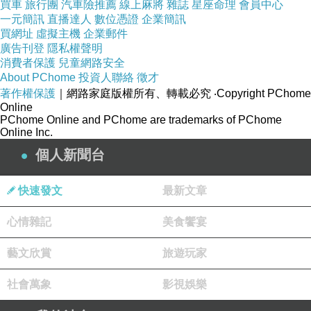
買車
旅行團
汽車險推薦
線上麻將
雜誌
星座命理
會員中心
人！」
一元簡訊
直播達人
數位憑證
企業簡訊
買網址
虛擬主機
企業郵件
廣告刊登
隱私權聲明
▲2.憤怒的臉。（圖／路透社）
消費者保護
兒童網路安全
About PChome
投資人聯絡
徵才
著作權保護
｜網路家庭版權所有、轉載必究
‧Copyright PChome
多數政治家生氣時，都只表現出微微憤慨的樣
Online
PChome Online and PChome are trademarks of PChome
子，但這對川普來說「還不夠」，他憤怒時雙眼
Online Inc.
會變窄、眉頭緊縮、張大嘴巴且縮下巴，被人認
個人新聞台
為這代表「缺乏自我壓抑，更可能是透過憤怒來
加強支配地位的印象」。心理學家評估，有權力
快速發文
最新文章
者或自認為有權力的人，容易在公眾場合展現他
心情雜記
美食饗宴
的憤怒。
藝文欣賞
旅遊玩家
▲3.揚起下巴。（圖／路透社）
社會萬象
影視娛樂
該表情使大眾認為川普為「強悍政治家」。研究