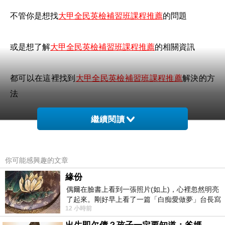
不管你是想找
大甲全民英檢補習班課程推薦
的問題
或是想了解
大甲全民英檢補習班課程推薦
的相關資訊
都可以在這裡找到
大甲全民英檢補習班課程推薦
解決的方
法
繼續閱讀
你可能感興趣的文章
緣份
偶爾在臉書上看到一張照片(如上)，心裡忽然明亮
了起來。剛好早上看了一篇「白痴愛做夢」台長寫
12 小時前
的貼文，在回顧年輕時瘋狂愛上