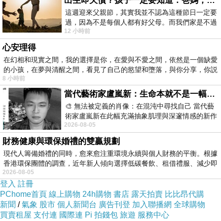
出生即欠債？孩子一定要知道：爸媽，其實我不欠你們
這週迎來父親節，其實我並不認為這種節日一定要
過，因為不是每個人都有好父母。而我們家是不過
12 小時前
節的，平時也沒什麼儀式感，生活趨近冷
心安理得
在幻相和現實之間，我的選擇是你，在愛與不愛之間，依然是一個缺愛
的小孩，在夢與清醒之間，看見了自己的慾望和墮落，與你分享，你説
8 小時前
當代藝術家盧嵐新：生命本就不是一幅能被定義的肖像，在混亂與交疊中拼湊完整的靈魂
🎨 無法被定義的肖像：在混沌中尋找自己 當代藝
術家盧嵐新在此幅充滿抽象肌理與深邃情感的新作
2026-08-05
中，以灰白為基底，交織著塗抹、刮擦與
財務健康與環保婚禮的雙贏規劃
▲為台南市議員謝財旺、慈濟宮董事長邱福進，
現代人籌備婚禮的同時，愈來愈注重環境永續與個人財務的平衡。根據
香港環保團體的調查，近年新人傾向選擇低碳餐飲、租借禮服、減少即
率領董監事分持雞年保生金符呼籲全國信
麻煩介
2026-08-05
紹彰化英文家教班推薦
眾來學甲走春保平安。
登入
註冊
PChome首頁
線上購物
24h購物
書店
露天拍賣
比比昂代購
（圖／慈濟宮提供）
新聞
/
氣象
股市
個人新聞台
廣告刊登
加入聯播網
全球購物
買賣租屋
支付連
國際連
Pi 拍錢包
旅遊
服務中心