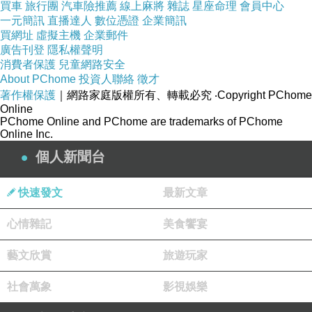
買車
記者林悅／南市報導
旅行團
汽車險推薦
線上麻將
雜誌
星座命理
會員中心
一元簡訊
直播達人
數位憑證
企業簡訊
買網址
虛擬主機
企業郵件
保生大帝台灣開基祖廟台南學甲慈濟宮，17日公
廣告刊登
隱私權聲明
消費者保護
兒童網路安全
開宣布在「雞」年的大年初一至初三，將發放
About PChome
投資人聯絡
徵才
5000份用100元紙鈔折成的「保生金」香火袋子
著作權保護
｜網路家庭版權所有、轉載必究
‧Copyright PChome
Online
以及3000份的「保生符」，董事長邱福進與董事
PChome Online and PChome are trademarks of PChome
王文宗，呼籲全台信徒民眾在過年期間踴躍來學
Online Inc.
甲「走春」，有可以領取全台僅見用100元紙鈔
個人新聞台
折成的「保生金符」，讓大家保平安。
快速發文
最新文章
台灣保生大帝開基祖廟學甲慈濟宮，也是國定古
心情雜記
美食饗宴
蹟之一，17日上午遵循古禮，由紅頭法師作法，
藝文欣賞
旅遊玩家
20位經生誦經，最後將5000個丁酉年開基保生大
帝百圓保生金符裝箱存封，送進內殿加持10天，
社會萬象
影視娛樂
準備大年初一開箱發送給所有信眾，金雞年財氣