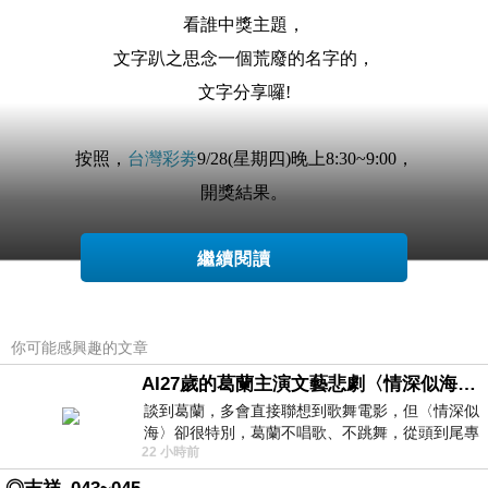
看誰中獎主題，
文字趴之思念一個荒廢的名字
的
，
文字分享囉!
按照，
台灣彩劵
9/28(星期四)晚上8:30~9:00，
開獎結果。
繼續閱讀
112/9/28，
112000078期
第一區六個號碼
為：
你可能感興趣的文章
09／16／17／25／29／33
AI27歲的葛蘭主演文藝悲劇〈情深似海〉 #戀上老電影 #葛蘭 #粟子
談到葛蘭，多會直接聯想到歌舞電影，但〈情深似
海〉卻很特別，葛蘭不唱歌、不跳舞，從頭到尾專
22 小時前
心演戲。拍攝期間，經常工作超過12個鐘