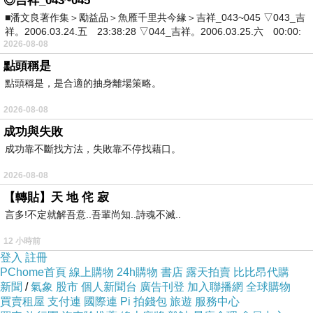
◎吉祥_043~045
以下就是參與者，所選的號碼，
■潘文良著作集＞勵益品＞魚雁千里共今緣＞吉祥_043~045 ▽043_吉
祥。2006.03.24.五 23:38:28 ▽044_吉祥。2006.03.25.六 00:00:
文字趴之文字威力彩第五項規則所說，
2026-08-08
開獎出的六個號碼中，只要參加者中一個號碼，
點頭稱是
即為中獎者。
點頭稱是，是合適的抽身離場策略。
2026-08-08
中獎者名單：
成功與失敗
（以紅色標註）
成功靠不斷找方法，失敗靠不停找藉口。
2026-08-08
【轉貼】天 地 侘 寂
言多!不定就解吾意..吾輩尚知..詩魂不滅..
12 小時前
登入
註冊
PChome首頁
線上購物
24h購物
書店
露天拍賣
比比昂代購
新聞
/
氣象
股市
個人新聞台
廣告刊登
加入聯播網
全球購物
買賣租屋
支付連
國際連
Pi 拍錢包
旅遊
服務中心