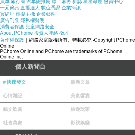
買車
旅行團
汽車險推薦
線上麻將
雜誌
星座命理
會員中心
一元簡訊
直播達人
數位憑證
企業簡訊
買網址
虛擬主機
企業郵件
廣告刊登
隱私權聲明
消費者保護
兒童網路安全
About PChome
投資人聯絡
徵才
著作權保護
｜網路家庭版權所有、轉載必究
‧Copyright PChome
Online
PChome Online and PChome are trademarks of PChome
Online Inc.
個人新聞台
快速發文
最新文章
心情雜記
美食饗宴
藝文欣賞
旅遊玩家
社會萬象
影視娛樂