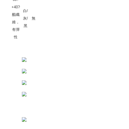
+40?
白/
酯纖
灰/
無
維，
黑
有彈
性