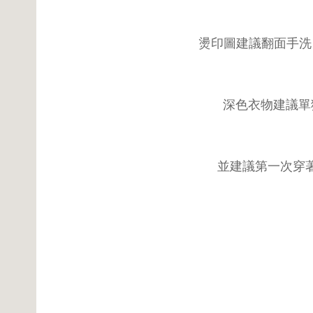
燙印圖建議翻面手洗
深色衣物建議單
並建議第一次穿