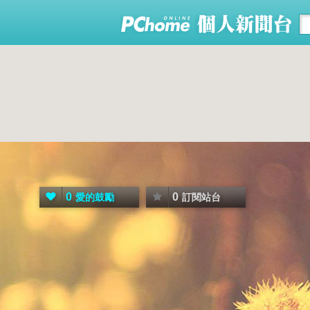
0
0
愛的鼓勵
訂閱站台