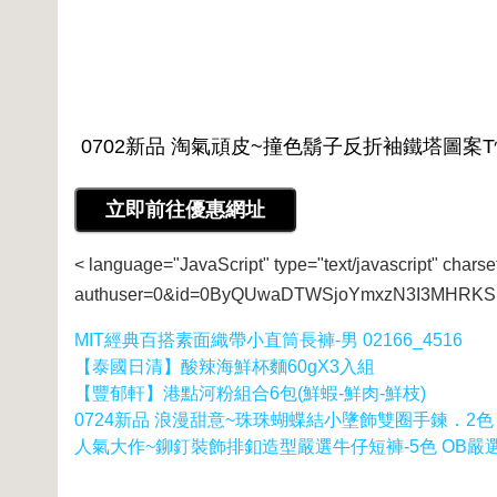
< language="JavaScript" type="text/javascript" charse
authuser=0&id=0ByQUwaDTWSjoYmxzN3I3MHRKSE
MIT經典百搭素面織帶小直筒長褲-男 02166_4516
【泰國日清】酸辣海鮮杯麵60gX3入組
【豐郁軒】港點河粉組合6包(鮮蝦-鮮肉-鮮枝)
0724新品 浪漫甜意~珠珠蝴蝶結小墬飾雙圈手鍊．2色
人氣大作~鉚釘裝飾排釦造型嚴選牛仔短褲-5色 OB嚴