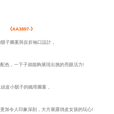
《AA3897-》
的鬍子圖案與反折袖口設計，
配色，一下子就能夠展現出挑的亮眼活力!
上頑皮小鬍子的鐵塔圖案，
更加令人印象深刻，大方展露俏皮女孩的玩心!