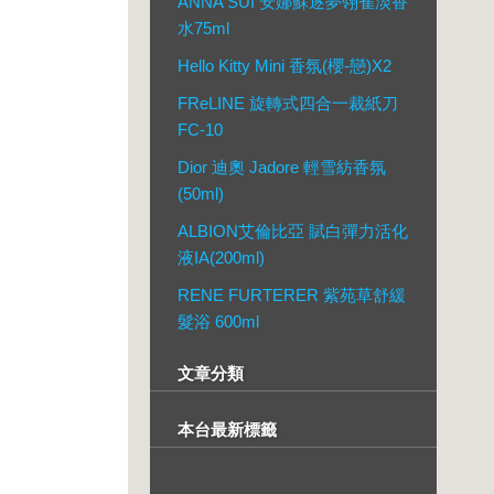
ANNA SUI 安娜蘇逐夢翎雀淡香
水75ml
Hello Kitty Mini 香氛(櫻-戀)X2
FReLINE 旋轉式四合一裁紙刀
FC-10
Dior 迪奧 Jadore 輕雪紡香氛
(50ml)
ALBION艾倫比亞 賦白彈力活化
液IA(200ml)
RENE FURTERER 紫苑草舒緩
髮浴 600ml
文章分類
本台最新標籤