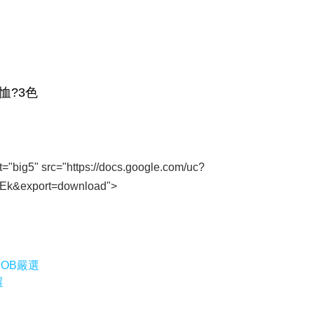
t="big5" src="https://docs.google.com/uc?
k&export=download">
 OB嚴選
選