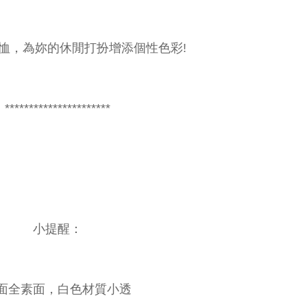
恤，為妳的休閒打扮增添個性色彩!
**********************
小提醒：
面全素面，白色材質小透