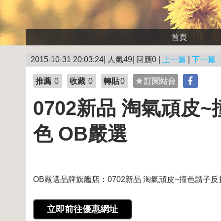
首頁
2015-10-31 20:03:24| 人氣49| 回應0 |
上一篇
|
下一篇
推薦
0
收藏
0
轉貼
0
訂閱站台
0702新品 淘氣頑皮
色 OB嚴選
OB嚴選品牌旗艦店：0702新品 淘氣頑皮~撞色鬍子反