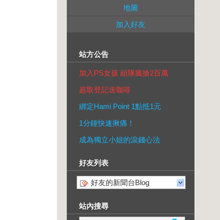
地圖
加入好友
站方公告
加入PS女孩 組隊瘋搶2百萬
超取登記送咖啡
綁定Hami Point 1點抵1元
1分鐘快速揪痛！
成為獨立小姐的滾錢心法
好友列表
好友的新聞台Blog
站內搜尋