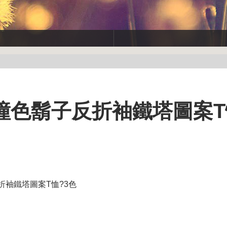
~撞色鬍子反折袖鐵塔圖案T
折袖鐵塔圖案T恤?3色