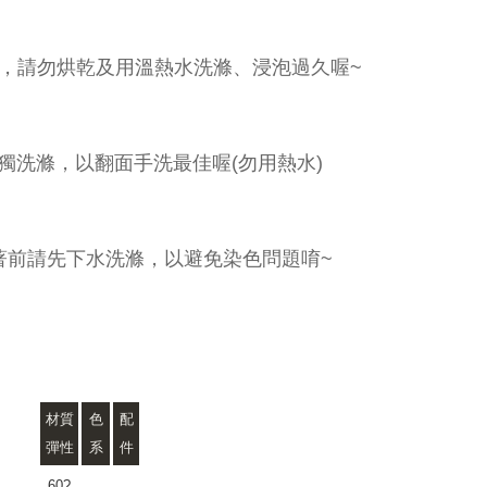
，請勿烘乾及用溫熱水洗滌、浸泡過久喔~
獨洗滌，以翻面手洗最佳喔(勿用熱水)
著前請先下水洗滌，以避免染色問題唷~
材質
色
配
彈性
系
件
60?