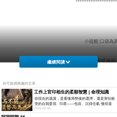
**********************
小提醒:口袋為
針、鉤織衣，內搭貼身衣物恕不接受換貨
繼續閱讀
針織材質請勿浸泡，請以翻
你可能感興趣的文章
工作上官印相生的柔順智慧 | 命理知識
你現在的退讓，是看懂局勢後的選擇，還是害怕衝
尺寸量後幅，袖圍量袖
突的自我委屈 印星——包容、沉得住氣 懂得退
2026-08-06
一步觀察，不會