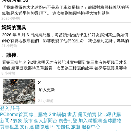
阿我阿龍 56
袖長是從肩頂量至袖口，因每
「我總覺得你大老遠跑來不是為了牽線搭橋？」龍疆對梅麗特說話的語
氣聽起來近乎無聊透頂了。 這次輪到梅麗特眺望大海和懸崖
2026-08-06
媽媽的面具
2026 年 8 月 6 日媽媽死後，每當讀到她的學生和好友寫到其生前如何
耐心有愛地教導他們，影響改變了他們的生命，我也感到驚訝，媽媽的
材質
色
配
21 小時前
。讀後。
彈性
系
件
看完三樓的老宅2雖然明天才有後記其實中間到第三集有停更幾天才又
繼續 續更讓我那時又重新看一次因為三樓寫的故事 都需要沉浸且要帶
100?
8 小時前
有
丙
2
加入更新......
烯?
4
21 小時前
纖
無
登入
註冊
色
PChome首頁
線上購物
24h購物
書店
露天拍賣
比比昂代購
維，
新聞
/
氣象
股市
個人新聞台
廣告刊登
加入聯播網
全球購物
有彈
買賣租屋
支付連
國際連
Pi 拍錢包
旅遊
服務中心