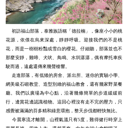
初訪福山部落，泰雅族語稱「德拉楠」，像座小小的桃
花源，依偎在烏來深處，靜靜呼吸。迎接我們的不是桃
花，而是一樹樹粉豔或雪白的櫻花。仔細聽，部落並也不
那麼安靜，雞啼、犬吠、鳥鳴、水圳潺潺，偶有摩托車疾
駛而過，遠處還傳來幾聲槍響。
走進部落，有低矮的房舍、派出所、迷你的實驗小學、
網美級石砌教堂、造型別緻的福山教會，還有幾家野菜餐
廳。我們以廣場為中心點，沿著幾條簡單的步道緩緩前
行，邊賞花邊認識植物。這回心裡沒有走不完的壓力，只
感覺被滿滿的芬多精和綠意環抱，整天步伐都輕快無比。
今晨寒流才離開，山裡氣溫只有5度，難得健行時穿上