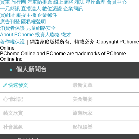
買車
旅行團
汽車險推薦
線上麻將
雜誌
星座命理
會員中心
一元簡訊
直播達人
數位憑證
企業簡訊
買網址
虛擬主機
企業郵件
廣告刊登
隱私權聲明
消費者保護
兒童網路安全
About PChome
投資人聯絡
徵才
著作權保護
｜網路家庭版權所有、轉載必究
‧Copyright PChome
Online
PChome Online and PChome are trademarks of PChome
Online Inc.
個人新聞台
快速發文
最新文章
心情雜記
美食饗宴
藝文欣賞
旅遊玩家
社會萬象
影視娛樂