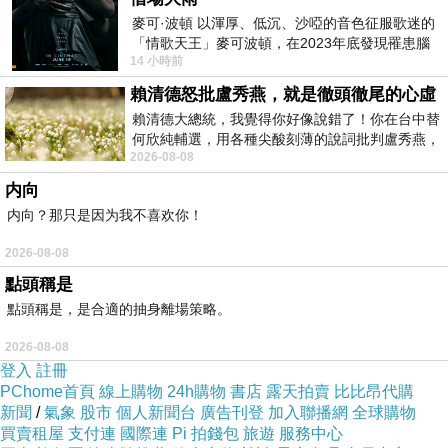
麥可·波頓 以渾厚、低沉、沙啞的音色征服歌迷的
「情歌天王」麥可波頓，在2023年底發現罹患腦
14 小時前
瘤「祈禱早日康復，一切都好」。
賴清德怒批盧秀燕，就是徹頭徹尾的心虛
賴清德大總統，我覺得你好像說錯了！你在台中替
何欣純輔選，用各種尖酸刻薄的說詞批判盧秀燕，
2026-08-08
罵她施政滿意度輸給陳其邁，甚至還說盧
内向
内向？那只是因为我不喜欢你！
2026-08-08
點頭稱是
點頭稱是，是合適的抽身離場策略。
2026-08-08
登入
註冊
PChome首頁
線上購物
24h購物
書店
露天拍賣
比比昂代購
新聞
/
氣象
股市
個人新聞台
廣告刊登
加入聯播網
全球購物
買賣租屋
支付連
國際連
Pi 拍錢包
旅遊
服務中心