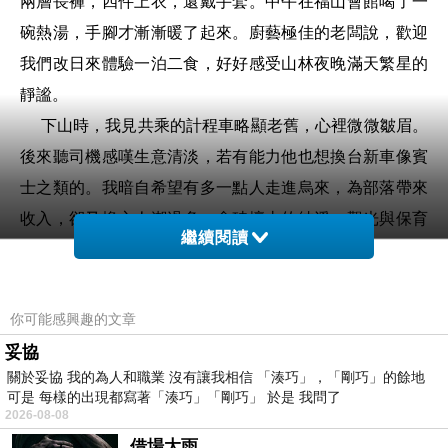
兩層長褲，四件上衣，還戴手套。中午在福山會館喝了一
碗熱湯，手腳才漸漸暖了起來。廚藝極佳的老闆說，歡迎
我們改日來體驗一泊二食，好好感受山林夜晚滿天繁星的
靜謐。
下山時，我見共乘的計程車略顯老舊，心裡微微皺眉。
後來聽司機感嘆生意清淡，若有能力他也想換台新車像賓
士之類的。我暗自希望有多一點人走進烏來，為部落帶來
收入，卻又擔心人潮過多，會破壞山的純淨。觀光與保育
繼續閱讀
之間，始終是一道難以平衡的習題。
後記1：隔日凌晨新烏路發生嚴重坍方，慶幸自己平安
返程之餘，也盼望部落的日常與生計不致久受影響。
你可能感興趣的文章
後記2：周四至新店代診，門診有個小朋友就住在福山
妥協
里李茂岸。（李茂岸是泰雅族語眾人聚集之地）
關於妥協 我的為人和職業 沒有讓我相信 「湊巧」，「剛巧」的餘地
可是 每樣的出現都寫著「湊巧」「剛巧」 於是 我問了
2026-08-08
借場大雨