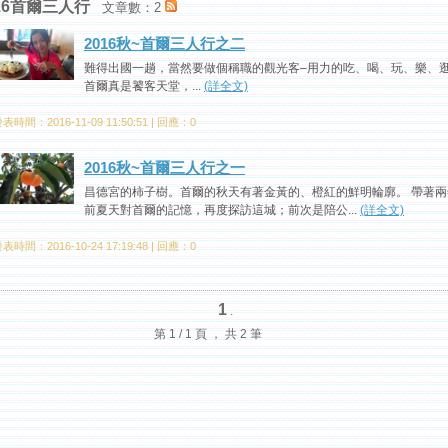
16首爾三人行
文章數：2
2016秋~首爾三人行之二
難得出國一趟，當然要做個稱職的觀光客–用力的吃、喝、玩、樂、
首爾真是饕客天堂，...
(詳全文)
表時間：2016-11-09 11:50:51 | 回應：0
2016秋~首爾三人行之一
昌德宮的柿子樹。首爾的秋天有著金黃的、橙紅的鮮明輪廓。 帶著兩
前夏天對首爾的記憶，再度探訪這城；前次是陪公...
(詳全文)
表時間：2016-10-24 17:19:48 | 回應：0
1
.
第 1 / 1 頁 ， 共 2 筆