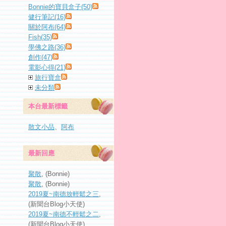
Bonnie的寶貝盒子(50)
健行筆記(16)
關於阿布(64)
Fish(35)
學佛之路(36)
創作(47)
電影心得(21)
旅行寶盒
未分類
本台最新標籤
散文小品
、
阿布
最新回應
聚散
, (Bonnie)
聚散
, (Bonnie)
2019夏~南德放輕鬆之三
,
(新聞台Blog小天使)
2019夏~南德不輕鬆之二
,
(新聞台Blog小天使)