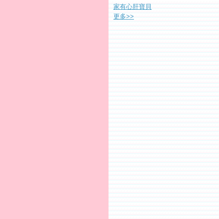
家有心肝寶貝
更多
>>