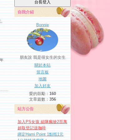
自我介紹
逛。
Bonnie
朋友說 我是很女生的女生
年
關於本站
留言板
地圖
加入好友
愛的鼓勵：
160
文章篇數：
356
站方公告
加入PS女孩 組隊瘋搶2百萬
超取登記送咖啡
綁定Hami Point 1點抵1元