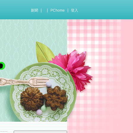
|
|
|
新聞
PChome
登入