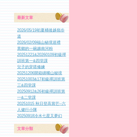
最新文章
2026/05/19初夏桶後越嶺步
道
2026/02/09福山秘境巡禮
異鄉的一碗越南河粉
20251221&20260109初級禪
訓班第一&四堂課
兒子的穿搭修練
20251206開箱磺嘴山秘境
20251003&17初級禪訓班第
三&四堂課
20250912&26初級禪訓班第
一&二堂課
20251015 秋日登高賞芒--六
人健行小隊
20250918冷水七星又夢幻
文章分類