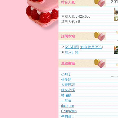
20
站台人氣
累積人氣：
425,656
當日人氣：
5
發
訂閱本站
RSS訂閱
(
如何使用RSS
)
加入訂閱
連結書籤
發
小黎子
張曼娟
人妻日記
綠光小徑
林瑞麟
小草莓
duckpee
ChingWen
牛的渡口