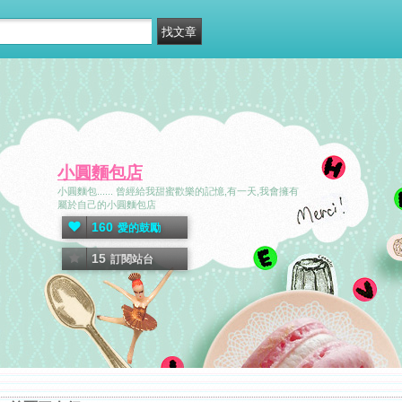
小圓麵包店
小圓麵包...... 曾經給我甜蜜歡樂的記憶,有一天,我會擁有
屬於自己的小圓麵包店
160
愛的鼓勵
15
訂閱站台