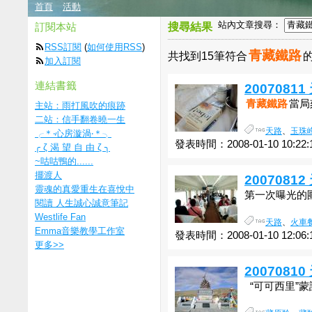
首頁
活動
站內文章搜尋：
訂閱本站
搜尋結果
RSS訂閱
(
如何使用RSS
)
青藏鐵路
共找到15筆符合
加入訂閱
連結書籤
200708
青藏鐵路
當局
主站：雨打風吹的痕跡
二站：信手翻卷曉一生
天路
、
玉珠
╭＊‧心房漩渦‧＊╮
發表時間：2008-01-10 10:22:
╭ ζ 渴 望 自 由 ζ ╮
~咕咕鴨的......
擺渡人
200708
靈魂的真愛重生在喜悅中
第一次曝光的團
閱讀 人生誠心誠意筆記
Westlife Fan
天路
、
火車
Emma音樂教學工作室
發表時間：2008-01-10 12:06:
更多
>>
200708
“可可西里”蒙