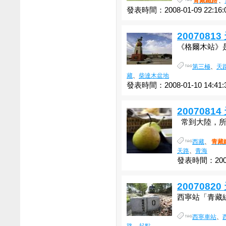
青藏鐵路
、
發表時間：2008-01-09 22:16:
200708
《格爾木站》
第三極
、
天
藏
、
柴達木盆地
發表時間：2008-01-10 14:41:
200708
常到大陸，所以
西藏
、
青藏
天路
、
青海
發表時間：2008-
200708
西寧站「青藏線
西寧車站
、