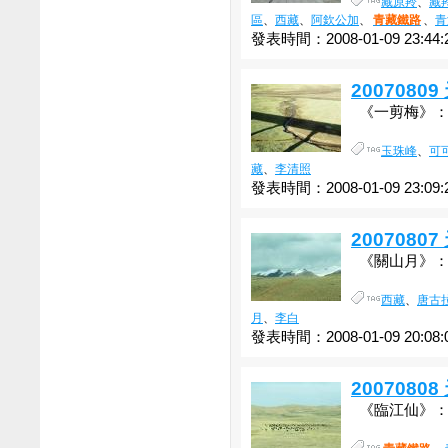
藏原羚
、
藏
區
、
西藏
、
阿欽公加
、
青藏鐵路
、
青
發表時間：2008-01-09 23:44:
200708
《一剪梅》：李
玉珠峰
、
可
藏
、
李清照
發表時間：2008-01-09 23:09:
200708
《關山月》：李
西藏
、
唐古
月
、
李白
發表時間：2008-01-09 20:08:
200708
《臨江仙》：楊