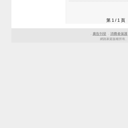
第 1 / 1
廣告刊登
消費者保護
．
．
網路家庭版權所有、轉載必究