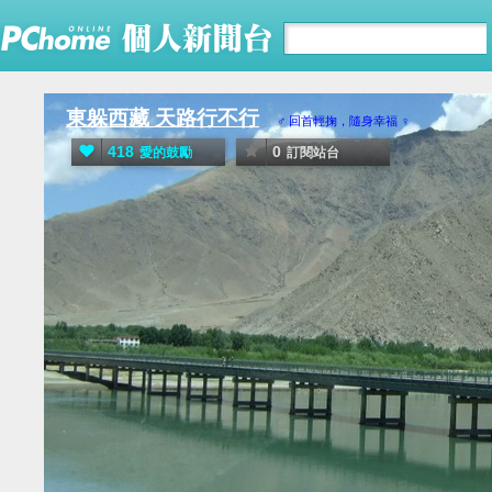
東躲西藏 天路行不行
♂ 回首輕掬，隨身幸福 ♀
418
0
愛的鼓勵
訂閱站台