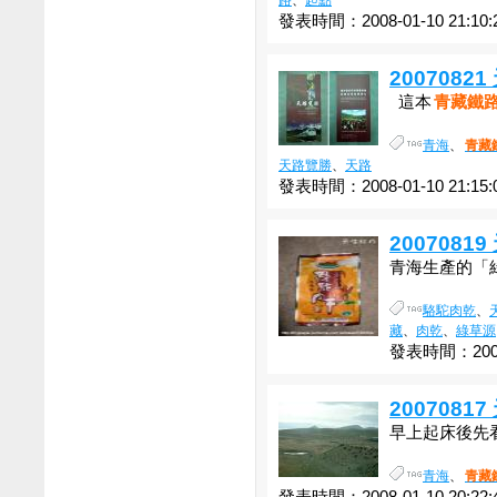
路
、
起點
發表時間：2008-01-10 21:10:
200708
這本
青藏鐵
青海
、
青藏
天路覽勝
、
天路
發表時間：2008-01-10 21:15:
200708
青海生產的「綠
駱駝肉乾
、
藏
、
肉乾
、
綠草源
發表時間：2008-
200708
早上起床後先看
青海
、
青藏