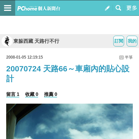
東躲西藏 天路行不行
訂閱
我的
2008-01-05 12:19:15
半箏
20070724 天路66～車廂內的貼心設
計
留言 1
收藏 0
推薦 0