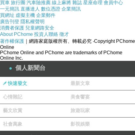
買車
旅行團
汽車險推薦
線上麻將
雜誌
星座命理
會員中心
一元簡訊
直播達人
數位憑證
企業簡訊
買網址
虛擬主機
企業郵件
廣告刊登
隱私權聲明
消費者保護
兒童網路安全
About PChome
投資人聯絡
徵才
著作權保護
｜網路家庭版權所有、轉載必究
‧Copyright PChome
Online
PChome Online and PChome are trademarks of PChome
Online Inc.
個人新聞台
快速發文
最新文章
心情雜記
美食饗宴
藝文欣賞
旅遊玩家
走道上設置整排可收式椅子，方便旅客坐在這裡觀看車外風景～
社會萬象
影視娛樂