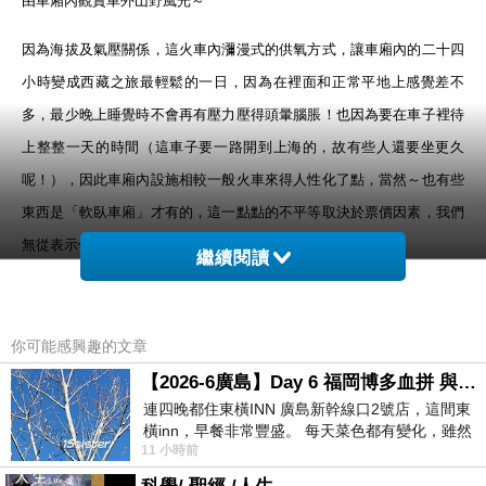
由車廂內觀賞車外山野風光～
因為海拔及氣壓關係，這火車內瀰漫式的供氧方式，讓車廂內的二十四
小時變成西藏之旅最輕鬆的一日，因為在裡面和正常平地上感覺差不
多，最少晚上睡覺時不會再有壓力壓得頭暈腦脹！也因為要在車子裡待
上整整一天的時間（這車子要一路開到上海的，故有些人還要坐更久
呢！），因此車廂內設施相較一般火車來得人性化了點，當然～也有些
東西是「軟臥車廂」才有的，這一點點的不平等取決於票價因素，我們
無從表示什麼意見。
繼續閱讀
你可能感興趣的文章
【2026-6廣島】Day 6 福岡博多血拼 與機場接送少年司機深夜對談
連四晚都住東橫INN 廣島新幹線口2號店，這間東
橫inn，早餐非常豐盛。 每天菜色都有變化，雖然
11 小時前
看到工作人員拿出料理包加熱，但