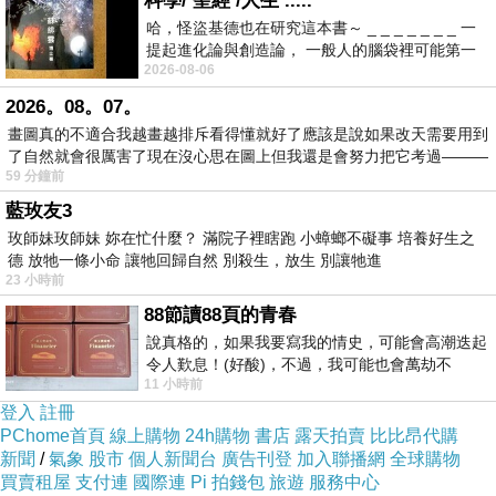
科學/ 聖經 /人生 .....
哈，怪盜基德也在研究這本書～ _ _ _ _ _ _ _ 一
提起進化論與創造論， 一般人的腦袋裡可能第一
2026-08-06
時間就有「 進化論很科
2026。08。07。
畫圖真的不適合我越畫越排斥看得懂就好了應該是說如果改天需要用到
了自然就會很厲害了現在沒心思在圖上但我還是會努力把它考過———
59 分鐘前
因為沒有浴室，所以這豪華的洗手台，可是我們“盥洗”的地方呢！而旁
藍玫友3
邊那個小的不能再小的門，當然就是火車內的廁所啦，裡頭的設備就和
玫師妹玫師妹 妳在忙什麼？ 滿院子裡瞎跑 小蟑螂不礙事 培養好生之
飛機上的一樣哩！
德 放牠一條小命 讓牠回歸自然 別殺生，放生 別讓牠進
23 小時前
88節讀88頁的青春
說真格的，如果我要寫我的情史，可能會高潮迭起
令人歎息！(好酸)，不過，我可能也會萬劫不
11 小時前
復...，每天跪鍵盤還是被判了花心的罪
登入
註冊
PChome首頁
線上購物
24h購物
書店
露天拍賣
比比昂代購
新聞
/
氣象
股市
個人新聞台
廣告刊登
加入聯播網
全球購物
買賣租屋
支付連
國際連
Pi 拍錢包
旅遊
服務中心