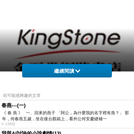
繼續閱讀
金石堂網路書店網站網址
你可能感興趣的文章
春燕---(一)
《 春 燕 》 一、回來的燕子 「阿公，為什麼我的名字裡有燕？」 那
年，何春燕五歲，坐在後台戲箱上，看外公何安慶縫補一
9 小時前
http://www.kingstone.com.tw
我與AI討論的小說劇情(13)