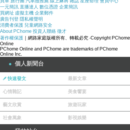
買車
旅行團
汽車險推薦
線上麻將
雜誌
星座命理
會員中心
一元簡訊
直播達人
數位憑證
企業簡訊
買網址
虛擬主機
企業郵件
廣告刊登
隱私權聲明
消費者保護
兒童網路安全
About PChome
投資人聯絡
徵才
著作權保護
｜網路家庭版權所有、轉載必究
‧Copyright PChome
《開除自己的總經理》
Online
PChome Online and PChome are trademarks of PChome
Online Inc.
個人新聞台
快速發文
最新文章
「我曾是總經理，也是小兒子，這是我，職場與家庭的故
事。」──王文華。
心情雜記
美食饗宴
藝文欣賞
旅遊玩家
校園職場、異地起居、感情錯失、親人告別……
十年的體驗，濃縮成一本書。
社會萬象
影視娛樂
王文華最深刻自剖的一次書寫嘗試。