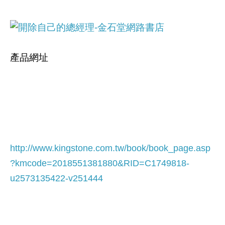
產品網址
http://www.kingstone.com.tw/book/book_page.asp
?kmcode=2018551381880&RID=C1749818-
u2573135422-v251444