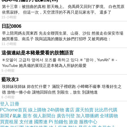
第十三章：被扭曲的真相 那天晚上。 堯禹舜又回到了夢境。 白色荒原
依舊寂靜。 但這一次，天空漂浮的不再只是玩家名字。 還多了
金石堂,金石堂網路書店,金石堂書局門市,金石堂網路書店 in la,金石堂網
15 小時前
路書局,金石堂門市,金石堂書店,金石堂誠品網路書店,金石堂書局,金石
日記0806
堂營業時間
早上陪周媽去買東西 先去全聯買生菜、山葵、沙拉 然後走在保安市場
她買番茄、南瓜子 我與認識的攤販大姊們打招呼 又被周媽唸：
11 小時前
這個連結是本豬最愛看的肢體語言
✳️모델이 고급차 옆에서 포즈를 취하고 있다.✳️ "윤아 , YunAh" ✳️ -
YouTube 她具備的展現正是本豬為人所缺的最愛
本站圖文皆引用自金石堂,圖文所有權皆為原所有權人所有,引用人與金
5 小時前
石堂有合作關係！
藍玫友3
玫師妹玫師妹 妳在忙什麼？ 滿院子裡瞎跑 小蟑螂不礙事 培養好生之
德 放牠一條小命 讓牠回歸自然 別殺生，放生 別讓牠進
開除自己的總經理-金石堂網路書店
6 小時前
登入
註冊
PChome首頁
線上購物
24h購物
書店
露天拍賣
比比昂代購
內容簡介
新聞
/
氣象
股市
個人新聞台
廣告刊登
加入聯播網
全球購物
買賣租屋
支付連
國際連
Pi 拍錢包
旅遊
服務中心