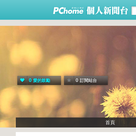
0
0
愛的鼓勵
訂閱站台
首頁