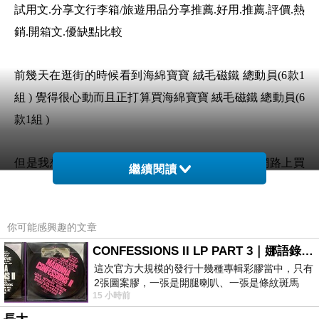
試用文.分享文行李箱/旅遊用品分享推薦.好用.推薦.評價.熱
銷.開箱文.優缺點比較
前幾天在逛街的時候看到海綿寶寶 絨毛磁鐵 總動員(6款1
組 ) 覺得很心動而且正打算買海綿寶寶 絨毛磁鐵 總動員(6
款1組 )
但是我想海綿寶寶 絨毛磁鐵 總動員(6款1組 ) 在網路上買
繼續閱讀
應該會比較便宜，海綿寶寶 絨毛磁鐵 總動員(6款1組 )而且
24小時都能買，上網慢慢挑選，不用等店家開門也不用看
你可能感興趣的文章
店員臉色
CONFESSIONS II LP PART 3｜娜語錄II LP PART 3
這次官方大規模的發行十幾種專輯彩膠當中，只有
想要購買海綿寶寶 絨毛磁鐵 總動員(6款1組 )已
2張圖案膠，一張是開腿喇叭、一張是條紋斑馬
經想很多天了!也求助谷哥大神 發現海綿寶寶 絨
15 小時前
版；目前官網上只剩澳洲商店AU STORE
毛磁鐵 總動員(6款1組 )的評價真的不錯想想哪裡