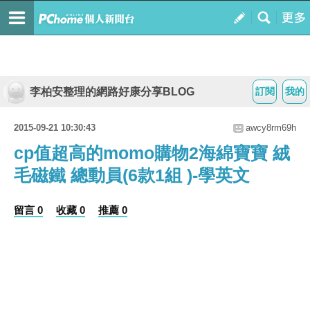
李柏安整理的網路好康分享BLOG
訂閱
我的
2015-09-21 10:30:43
awcy8rm69h
cp值超高的momo購物2海綿寶寶 絨
毛磁鐵 總動員(6款1組 )-學英文
留言 0
收藏 0
推薦 0