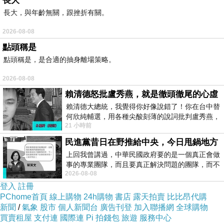
長大
買最便宜.心得文.試用文.分享文行李箱/旅遊用品
長大，與年齡無關，跟挫折有關。
分享推薦.好用.推薦.評價.熱銷.開箱文.優缺點比
2026-08-08
較
點頭稱是
點頭稱是，是合適的抽身離場策略。
最後選擇在這購買海綿寶寶 絨毛磁鐵 總動員(6款
2026-08-08
1組 ) 的原因,是因為比較有保障,也不會遇到詐騙
賴清德怒批盧秀燕，就是徹頭徹尾的心虛
集團,所以才選擇在這購入
賴清德大總統，我覺得你好像說錯了！你在台中替
何欣純輔選，用各種尖酸刻薄的說詞批判盧秀燕，
21 小時前
罵她施政滿意度輸給陳其邁，甚至還說盧
更多資料、資訊參考分享↓↓↓
民進黨昔日在野推給中央，今日甩鍋地方
上回我曾講過，中華民國政府要的是一個真正會做
事的專業團隊，而且要真正解決問題的團隊，而不
2026-08-08
是只會到處甩鍋的雙標團隊，最近民進黨
登入
註冊
PChome首頁
線上購物
24h購物
書店
露天拍賣
比比昂代購
新聞
/
氣象
股市
個人新聞台
廣告刊登
加入聯播網
全球購物
買賣租屋
支付連
國際連
Pi 拍錢包
旅遊
服務中心