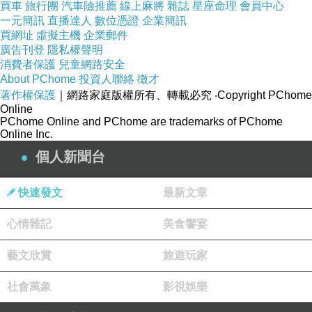
買車
旅行團
汽車險推薦
線上麻將
雜誌
星座命理
會員中心
一元簡訊
直播達人
數位憑證
企業簡訊
買網址
虛擬主機
企業郵件
廣告刊登
隱私權聲明
消費者保護
兒童網路安全
About PChome
投資人聯絡
徵才
著作權保護
｜網路家庭版權所有、轉載必究
‧Copyright PChome
Online
PChome Online and PChome are trademarks of PChome
Online Inc.
個人新聞台
快速發文
最新文章
心情雜記
美食饗宴
藝文欣賞
旅遊玩家
商品網址
:
社會萬象
影視娛樂