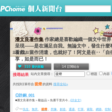
潘文良著作集
作家總是喜歡編織一個文中世界
呈現——是在滿足自我。無論文中，發生什麼
看戲、當作消遣，也就好了！阿文是在‥「自
首頁
活動
享，如是而已！
310
14
愛的鼓勵
訂閱站台
站內文章搜尋：
標題
內容
搜尋結果
提燈
共找到1筆符合
的資料
搜尋全站»
◎許銅_001
■潘文良著作集＞勵益品＞魚雁千里共今...
(詳全文)
先生
、
無意
、
提燈
、
想像
、
創造
、
通過
、
打算
、
索取
、
網路
、
控制