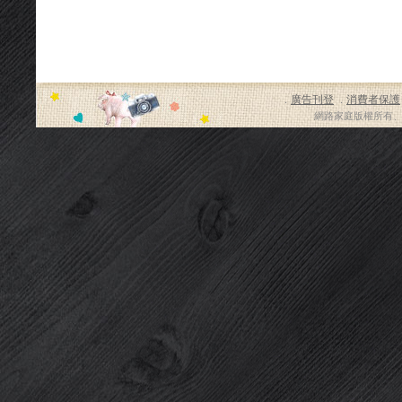
廣告刊登
消費者保護
．
．
網路家庭版權所有、轉載必究