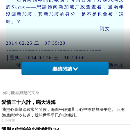
的Skype——想請她向新加坡戶政查查看，逾兩年
沒回新加坡，其新加坡的身分，是不是也會被「凍
結」？
阿文
2014.02.25.二 07:35:20
~~~~~~~~~~~~~~~~~~~~~~~~~~~~~~
├雪卿。2014.02.26.三 10:10:00
發mai11給阿娟了，也不知她會不會收，她不太
繼續閱讀
用網路的！
香港那電話，去年九月後，我打了無數次，泰
國的也打，没人接，就是没人接；mai11發了無數
你可能感興趣的文章
次，没人回！
新加坡戶政的事，我麻煩其東幫忙問了
愛情三十六計，瞞天過海
~~~~~~~~~~~~~~~~~~~~~~~~~~~~~~
我把心事藏進尋常的問候，海面平靜如昔，心中悸動無法平息。 只有
海底的潮汐知道，我的世界早已向你傾斜。
├雪卿。2014.02.26.三 16:17:00
6 小時前
以下，是其東太太的回應‥
我與AI討論的小說劇情(15)