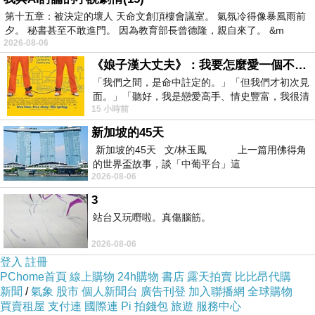
「去年，我們有透過，新神的學長，協助尋找，訊
第十五章：被決定的壞人 天命文創頂樓會議室。 氣氛冷得像暴風雨前
息出去了，但沒有回應。
夕。 秘書甚至不敢進門。 因為教育部長曾德隆，親自來了。 &m
學長回說‥不是很容易的事！」
2026-08-06
《娘子漢大丈夫》：我要怎麼愛一個不存在的人？
▽005-雪卿。2014.06.29.日
「我們之間，是命中註定的。」「但我們才初次見
▽雪卿。2014.06.29.日 16:20:00
面。」「聽好，我是戀愛高手、情史豐富，我很清
拿回山上的蘭花，叫兜脣石斛（春石斛）粉
15 小時前
楚這種感覺，你我之間的那種感覺，現
色、白色。
新加坡的45天
新加坡的45天 文/林玉鳳 上一篇用佛得角
▽006-雪卿。2014.07.22.二
的世界盃故事，談「中葡平台」這
2026-08-06
▽雪卿。2014.07.22.二 10:54:00
3
與表弟、小妗、大妗的合照。
站台又玩嘢啦。真傷腦筋。
▽後排：表弟、阿母、小妗、大妗。
2026-08-06
前排：雪惠、雪卿、湲湲。
登入
註冊
PChome首頁
線上購物
24h購物
書店
露天拍賣
比比昂代購
新聞
/
氣象
股市
個人新聞台
廣告刊登
加入聯播網
全球購物
買賣租屋
支付連
國際連
Pi 拍錢包
旅遊
服務中心