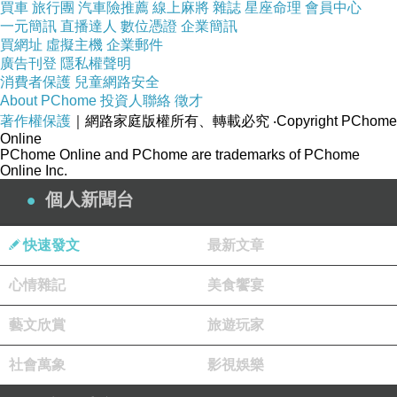
買車
旅行團
汽車險推薦
線上麻將
雜誌
星座命理
會員中心
一元簡訊
直播達人
數位憑證
企業簡訊
買網址
虛擬主機
企業郵件
廣告刊登
隱私權聲明
消費者保護
兒童網路安全
About PChome
投資人聯絡
徵才
著作權保護
｜網路家庭版權所有、轉載必究
‧Copyright PChome
Online
PChome Online and PChome are trademarks of PChome
Online Inc.
個人新聞台
快速發文
最新文章
=====================================
=======================
心情雜記
美食饗宴
※舊文整修，首舖於「新聞台」。2025.02.07.五
藝文欣賞
00:00:01
旅遊玩家
◎潘文良《魚雁千里共今緣》潘雪卿即
社會萬象
影視娛樂
訊-004~006。2014.02.25.二