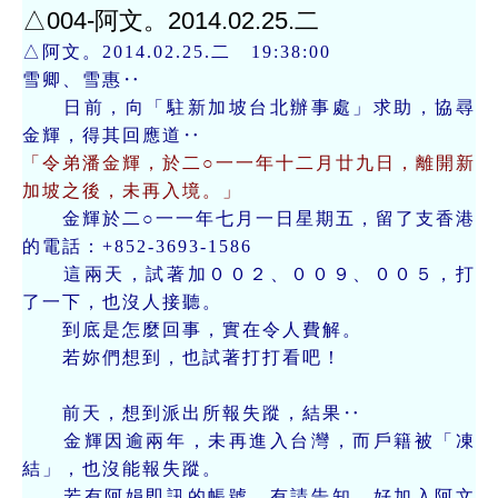
△004-阿文。2014.02.25.二
△阿文。2014.02.25.二 19:38:00
雪卿、雪惠‥
日前，向「駐新加坡台北辦事處」求助，協尋
金輝，得其回應道‥
「令弟潘金輝，於二○一一年十二月廿九日，離開新
加坡之後，未再入境。」
金輝於二○一一年七月一日星期五，留了支香港
的電話：+852-3693-1586
這兩天，試著加００２、００９、００５，打
了一下，也沒人接聽。
到底是怎麼回事，實在令人費解。
若妳們想到，也試著打打看吧！
前天，想到派出所報失蹤，結果‥
金輝因逾兩年，未再進入台灣，而戶籍被「凍
結」，也沒能報失蹤。
若有阿娟即訊的帳號，有請告知，好加入阿文