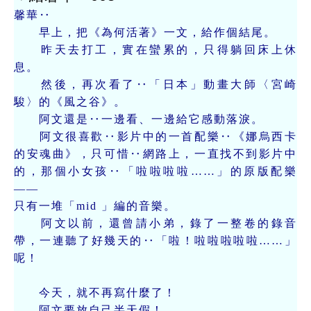
馨華‥
早上，把《為何活著》一文，給作個結尾。
昨天去打工，實在蠻累的，只得躺回床上休
息。
然後，再次看了‥「日本」動畫大師〈宮崎
駿〉的《風之谷》。
阿文還是‥一邊看、一邊給它感動落淚。
阿文很喜歡‥影片中的一首配樂‥《娜烏西卡
的安魂曲》，只可惜‥網路上，一直找不到影片中
的，那個小女孩‥「啦啦啦啦……」的原版配樂
——
只有一堆「mid 」編的音樂。
阿文以前，還曾請小弟，錄了一整卷的錄音
帶，一連聽了好幾天的‥「啦！啦啦啦啦啦……」
呢！
今天，就不再寫什麼了！
阿文要放自己半天假！