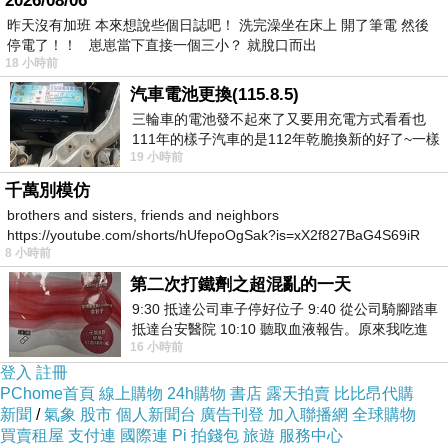
2026/08/06
你真的好努力，我非常欽佩，工作回來，還寫
昨天沒有加班 本來想說些個日誌吧！ 洗完澡坐在床上 開了筆電 然後
文章。
停電了！！ 崽崽當下直接一個三小？ 就脫口而出
你如果肯寫愛情小說，我一定搬到你家附近去
18 小時前
住，這樣‥缺錢的時候，印鈔票的朋友，就在隔
汽車電池更換(115.8.5)
壁，真是太美好了。
三輪車的電池發不起來了又要用充電方式看看也
你還有問題，沒有回答我喔！還有長頸鹿。
111年的樣子汽車的是112年乾脆換新的好了~一樣
馨華
19 小時前
在阿炮電池買的漲了一百多塊吧
千萬別模仿
2005.07.10.日 12:50:19
brothers and sisters, friends and neighbors
https://youtube.com/shorts/hUfepoOgSak?is=xX2f827BaG4S69iR
8 小時前
https
~~~~~~~~~~~~~~~~~~~~~~~~~~~~~~~~~~~~~
~~~~~~~~~~~~
第二次打鐵劑之超混亂的一天
日 期：2005.07.10.日 12:50:19
9:30 抵達公司車子停好位子 9:40 從公司騎腳踏車
抵達台安醫院 10:10 聽取血液報告。原來我吃進
寄件者：greetings@reply.yahoo.com
16 小時前
去的 B12 彌可保並非沒有吸收而是超
收件者：阿文
登入
註冊
主 題：馨華在“Yahoo!奇摩賀卡”，挑了一張卡
PChome首頁
線上購物
24h購物
書店
露天拍賣
比比昂代購
片，寄給你，快看喔！
新聞
/
氣象
股市
個人新聞台
廣告刊登
加入聯播網
全球購物
買賣租屋
支付連
國際連
Pi 拍錢包
旅遊
服務中心