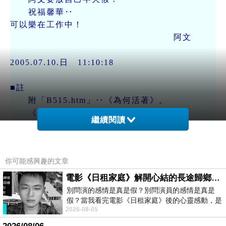
祝福馨華‥
可以樂在工作中！
阿文
2005.07.10.日 11:10:18
■註
附「B515.htm」‥《為何活著》。
《風之谷》配樂。
繼續閱讀
△給阿文‥008
潘大哥‥
你可能感興趣的文章
你今天放假，有到哪兒走走嗎？
電影《日租家庭》解開心結的長途歸鄉！能在電影院感受到地理的寬闊和人心的相鄰，真是太棒了！
我再過一下，要到我弟弟家，吃晚飯，這一
別問演的感情是真是假？別問演員的感情是真是
去，就要半夜，才回來了。
假？當我看完電影《日租家庭》後的心靈感動，是
我和我弟的感情很好，我與我的兩個手足，感
2026-08-05
真的。詮釋的情感觸動了人心，就是真情
情都很深厚。