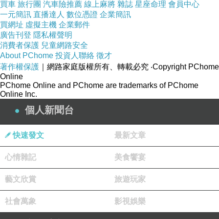
〈馨華〉在“Yahoo!奇摩賀卡”，選了一張卡
買車
旅行團
汽車險推薦
線上麻將
雜誌
星座命理
會員中心
一元簡訊
直播達人
數位憑證
企業簡訊
片，寄給你喔！
買網址
虛擬主機
企業郵件
卡片領取辦法‥
廣告刊登
隱私權聲明
請點選以下網址，前往收取！（三十天內有
消費者保護
兒童網路安全
效！）
About PChome
投資人聯絡
徵才
http://tw.view.greetings.yahoo.com/greet/view?
著作權保護
｜網路家庭版權所有、轉載必究
‧Copyright PChome
Online
CBS4G8AXFSYCD
PChome Online and PChome are trademarks of PChome
如果無法連結，請到：
Online Inc.
http://tw.view.greetings.yahoo.com/pickup
個人新聞台
並將下面的代碼，複製後，貼在空格裡‥
CBS4G8AXFSYCD
快速發文
最新文章
祝你‥
收卡愉快！
心情雜記
美食饗宴
Yahoo!
奇摩賀卡製作小組
藝文欣賞
旅遊玩家
-----------------------------
社會萬象
影視娛樂
“Yahoo!奇摩賀卡”，卡片種類齊全，張數超