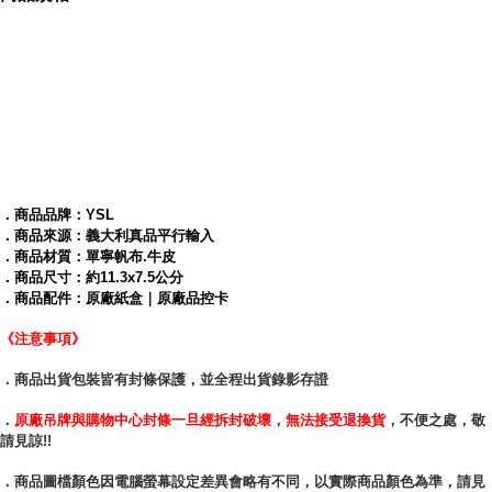
內容簡介
YSL 藍色丹寧帆布拼接萬用卡夾
．商品品牌：YSL
．商品來源：義大利真品平行輸入
．商品材質：單寧帆布.牛皮
．商品尺寸：約11.3x7.5公分
．商品配件：原廠紙盒｜原廠品控卡
《注意事項》
YSL 藍色丹寧帆布拼接萬用
．商品出貨包裝皆有封條保護，並全程出貨錄影存證
．
原廠吊牌與購物中心封條一旦經拆封破壞，無法接受退換貨
，不便之處，敬
請見諒!!
率性單寧帆布拼接設計，成功打造出嶄新的時尚概念，瀟灑、不拘
．商品圖檔顏色因電腦螢幕設定差異會略有不同，以實際商品顏色為準，請見