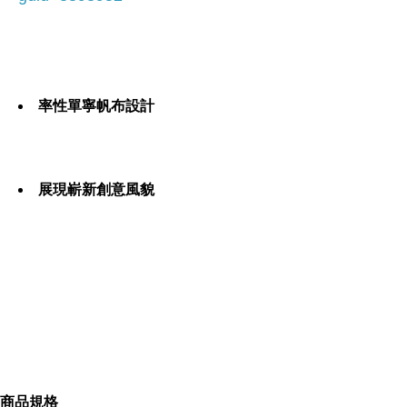
率性單寧帆布設計
展現嶄新創意風貌
擁有自我時尚性格
數量有限售完為止
商品規格