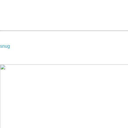
-->
snug
▲ 收起內容
▼ 展開特別推薦