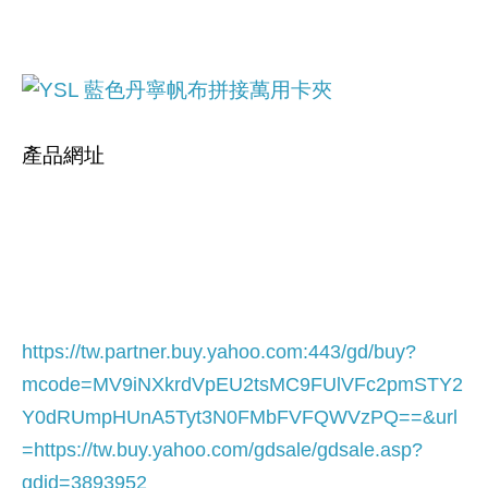
產品網址
https://tw.partner.buy.yahoo.com:443/gd/buy?
mcode=MV9iNXkrdVpEU2tsMC9FUlVFc2pmSTY2
Y0dRUmpHUnA5Tyt3N0FMbFVFQWVzPQ==&url
=
https://tw.buy.yahoo.com/gdsale/gdsale.asp?
gdid=3893952