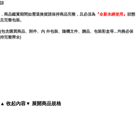
諒
商品尺寸：約11.3x7.5公分
．商品鑑賞期間如需退換貨請保持商品完整，且必須為
『全新未經使用』
狀態
且完整包裝。
(包含購買商品、附件、內 外包裝、隨機文件、贈品、包裝彩盒等...均務必保
持完整齊全)
▲ 收起內容
▼ 展開商品規格