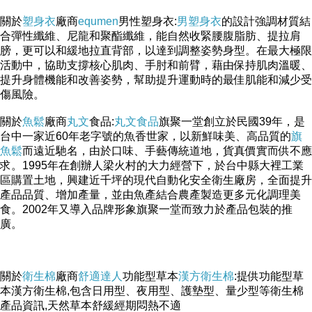
關於
塑身衣
廠商
equmen
男性塑身衣:
男塑身衣
的設計強調材質結
合彈性纖維、尼龍和聚酯纖維，能自然收緊腰腹脂肪、提拉肩
膀，更可以和緩地拉直背部，以達到調整姿勢身型。在最大極限
活動中，協助支撐核心肌肉、手肘和前臂，藉由保持肌肉溫暖、
提升身體機能和改善姿勢，幫助提升運動時的最佳肌能和減少受
傷風險。
關於
魚鬆
廠商
丸文
食品:
丸文食品
旗聚一堂創立於民國39年，是
台中一家近60年老字號的魚香世家，以新鮮味美、高品質的
旗
魚鬆
而遠近馳名，由於口味、手藝傳統道地，貨真價實而供不應
求。1995年在創辦人梁火村的大力經營下，於台中縣大裡工業
區購置土地，興建近千坪的現代自動化安全衛生廠房，全面提升
產品品質、增加產量，並由魚產結合農產製造更多元化調理美
食。2002年又導入品牌形象旗聚一堂而致力於產品包裝的推
廣。
關於
衛生棉
廠商
舒適達人
功能型草本
漢方衛生棉
:提供功能型草
本漢方衛生棉,包含日用型、夜用型、護墊型、量少型等衛生棉
產品資訊,天然草本舒緩經期悶熱不適