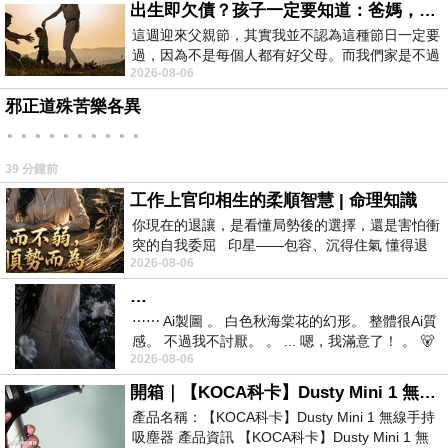
出生即欠債？孩子一定要知道：爸媽，其實我不欠你們
這週迎來父親節，其實我並不認為這種節日一定要
過，因為不是每個人都有好父母。而我們家是不過
2026-08-06
節的，平時也沒什麼儀式感，生活趨近冷
邪正道殊苦樂各異
。。。。。。。。。。
39 分鐘前
工作上官印相生的柔順智慧 | 命理知識
你現在的退讓，是看懂局勢後的選擇，還是害怕衝
突的自我委屈 印星——包容、沉得住氣 懂得退
2026-08-06
一步觀察，不會
…
⋯⋯ Ai製圖 。 白色秋海棠花的幻形。 整體很Ai質
感。 不過我不討厭。 。 ... 嗯，我滿意了！ 。 🐻
2026-08-06
昨中
開箱｜【KOCA科卡】Dusty Mini 1 無線手持吸塵器
產品名稱：【KOCA科卡】Dusty Mini 1 無線手持
吸塵器 產品資訊 【KOCA科卡】Dusty Mini 1 無