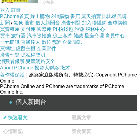
1 小時前
線手持吸塵器評語： 能吸、能吹兼具兩
登入
註冊
PChome首頁
線上購物
24h購物
書店
露天拍賣
比比昂代購
新聞
/
氣象
股市
個人新聞台
廣告刊登
加入聯播網
全球購物
買賣租屋
支付連
國際連
Pi 拍錢包
旅遊
服務中心
買車
旅行團
汽車險推薦
線上麻將
雜誌
星座命理
會員中心
一元簡訊
直播達人
數位憑證
企業簡訊
買網址
虛擬主機
企業郵件
廣告刊登
隱私權聲明
消費者保護
兒童網路安全
About PChome
投資人聯絡
徵才
著作權保護
｜網路家庭版權所有、轉載必究
‧Copyright PChome
Online
PChome Online and PChome are trademarks of PChome
Online Inc.
個人新聞台
快速發文
最新文章
心情雜記
美食饗宴