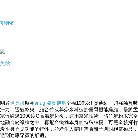
塑身衣
魚鬆
關於
除臭襪
廠商
snug
:
腳臭剋星
全襪100%汗臭通紗，超強除臭吸
汗力、透氣乾爽。結合竹炭與奈米科技的優質機能纖維，是將孟
宗竹經過1000度C高溫炭化後，運用奈米技術，將竹炭粉末完全
地融合於纖維之中，再配合纖維本身的特殊結構，可完全發揮竹
炭本身除臭功能的特性，並產生人體所需負離子與阻絕電磁波，
達到健康穿襪的舒適。