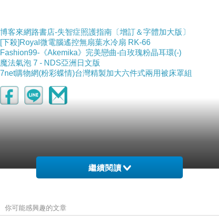
博客來網路書店-失智症照護指南〔增訂＆字體加大版〕
[下殺]Royal微電腦遙控無扇葉水冷扇 RK-66
Fashion99-《Akemika》完美戀曲-白玫瑰粉晶耳環(-)
魔法氣泡 7 - NDS亞洲日文版
7net購物網(粉彩蝶情)台灣精製加大六件式兩用被床罩組
繼續閱讀
你可能感興趣的文章