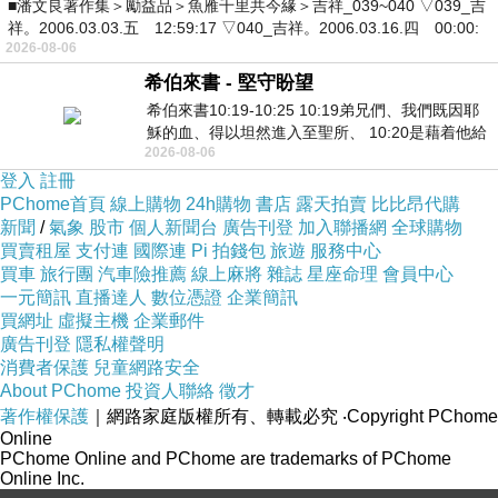
■潘文良著作集＞勵益品＞魚雁千里共今緣＞吉祥_039~040 ▽039_吉
祥。2006.03.03.五 12:59:17 ▽040_吉祥。2006.03.16.四 00:00:
2026-08-06
希伯來書 - 堅守盼望
希伯來書10:19-10:25 10:19弟兄們、我們既因耶
穌的血、得以坦然進入至聖所、 10:20是藉着他給
2026-08-06
我們開了一條又新又活的路從幔子經過
登入
註冊
PChome首頁
線上購物
24h購物
書店
露天拍賣
比比昂代購
新聞
/
氣象
股市
個人新聞台
廣告刊登
加入聯播網
全球購物
買賣租屋
支付連
國際連
Pi 拍錢包
旅遊
服務中心
買車
旅行團
汽車險推薦
線上麻將
雜誌
星座命理
會員中心
一元簡訊
直播達人
數位憑證
企業簡訊
買網址
虛擬主機
企業郵件
廣告刊登
隱私權聲明
消費者保護
兒童網路安全
About PChome
投資人聯絡
徵才
著作權保護
｜網路家庭版權所有、轉載必究
‧Copyright PChome
Online
PChome Online and PChome are trademarks of PChome
Online Inc.