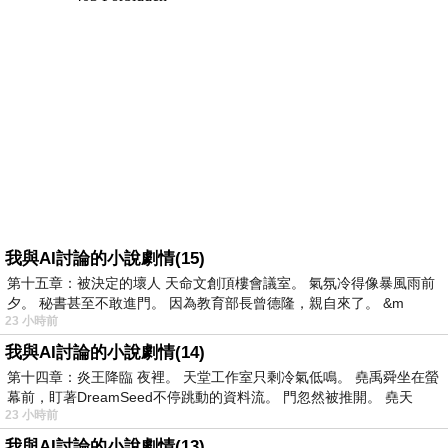
我與AI討論的小說劇情(15)
第十五章：被決定的壞人 天命文創頂樓會議室。 氣氛冷得像暴風雨前
夕。 秘書甚至不敢進門。 因為教育部長曾德隆，親自來了。 &m
23 小時前
我與AI討論的小說劇情(14)
第十四章：炎王降臨 夜裡。 天堂工作室只剩冷氣低鳴。 堯禹舜坐在螢
幕前，盯著DreamSeed不停跳動的資料流。 門忽然被推開。 堯天
23 小時前
我與AI討論的小說劇情(13)