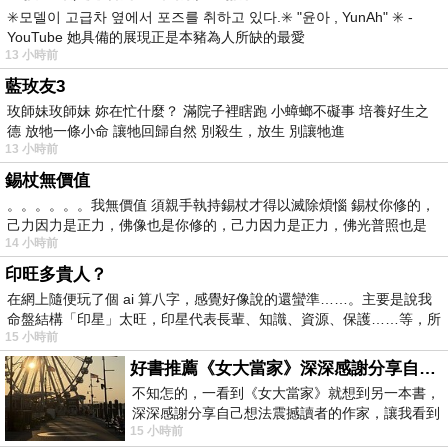
✳️모델이 고급차 옆에서 포즈를 취하고 있다.✳️ "윤아 , YunAh" ✳️ -
YouTube 她具備的展現正是本豬為人所缺的最愛
13 小時前
藍玫友3
玫師妹玫師妹 妳在忙什麼？ 滿院子裡瞎跑 小蟑螂不礙事 培養好生之
德 放牠一條小命 讓牠回歸自然 別殺生，放生 別讓牠進
13 小時前
錫杖無價值
。。。。。。我無價值 須親手執持錫杖才得以滅除煩惱 錫杖你修的，
己力因力是正力，佛像也是你修的，己力因力是正力，佛光普照也是
14 小時前
印旺多貴人？
在網上隨便玩了個 ai 算八字，感覺好像說的還蠻準……。主要是說我
命盤結構「印星」太旺，印星代表長輩、知識、資源、保護……等，所
15 小時前
好書推薦《女大當家》深深感謝分享自己想法震撼讀者的作家，讓我看到不同樣貌的家庭！
不知怎的，一看到《女大當家》就想到另一本書，
深深感謝分享自己想法震撼讀者的作家，讓我看到
15 小時前
不同樣貌的家庭！ 《女大