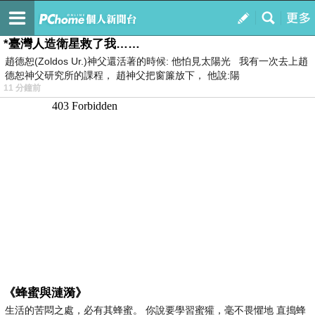
我的
最新文章
*臺灣人造衛星救了我……
趙德恕(Zoldos Ur.)神父還活著的時候: 他怕見太陽光 我有一次去上趙
德恕神父研究所的課程， 趙神父把窗簾放下， 他說:陽
11 分鐘前
《蜂蜜與漣漪》
生活的苦悶之處，必有其蜂蜜。 你說要學習蜜獾，毫不畏懼地 直搗蜂