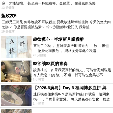
窩，才能親嚐。 甚至練一身鐵布衫、金鐘罩， 在暴風雨來襲
13 分鐘前
藍玫友5
三師兄三師兄 你昨晚說不可以殺生 要我放過蟑螂給生路 今天的燉大肉
怎辦？ 你是否要虔誠茹素？ 蛤？別說師妹愛記仇 我希望
19 分鐘前
歲律禪心 - 半塘新月朦朧醉
來到了立秋 ， 意味著夏天即將過去 ， 秋 ，揪也
， 物於此而揪歛 ， 與格友分享此立秋聯。
28 分鐘前
88節讀88頁的青春
說真格的，如果我要寫我的情史，可能會高潮迭起
令人歎息！(好酸)，不過，我可能也會萬劫不
1 小時前
復...，每天跪鍵盤還是被判了花心的罪
【2026-6廣島】Day 6 福岡博多血拼 與機場接送少年司機深夜對談
連四晚都住東橫INN 廣島新幹線口2號店，這間東
橫inn，早餐非常豐盛。 每天菜色都有變化，雖然
1 小時前
看到工作人員拿出料理包加熱，但
….