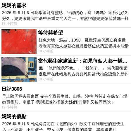
媽媽的需求
2026 年 8 月 6 日我希望能有靈感，平靜的心，寫《媽媽》這系列好久
好久，媽媽確是我生命中最重要的人之一，雖然很想媽媽像我愛她一樣
17 小時前
等待與希望
紅色大地，莊喆，1990。亂世浮生仍想立身處世
老老實實做人撫著心跳聽音辨位依憑直覺與本能鑽
18 小時前
向裂隙的亮處探索另一個心聲另一個共鳴的
當代藝術家盧嵐新：如果每個人都一樣，這世界該有多無聊？
🏛️ 「他們說我不像。」「我笑了。」 當代藝術家
盧嵐新在此幅兼具古典典雅與當代抽象語彙的新作
18 小時前
中，以沈靜的藍色空間為背景，描繪了
日記0806
早上陪周媽去買東西 先去全聯買生菜、山葵、沙拉 然後走在保安市場
她買番茄、南瓜子 我與認識的攤販大姊們打招呼 又被周媽唸：
19 小時前
媽媽的優點
2026 年 8 月 6 日媽媽從前在《北窗內外》散文中寫到理想的遊俠生
活：不結婚、不生孩子、交女朋友、做喜歡的事業、單獨遊走江