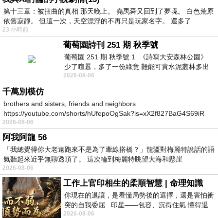
第十三章：被扭曲的真相 那天晚上。 堯禹舜又回到了夢境。 白色荒原
依舊寂靜。 但這一次，天空漂浮的不再只是玩家名字。 還多了
23 小時前
葡萄園詩刊 251 期 秋季號
葡萄園 251 期 秋季號 1 《詩寫大安森林公園》
少了喧囂，多了一份綠意 難能可貴水泥叢林多出
2026-08-06
一
千萬別模仿
brothers and sisters, friends and neighbors
https://youtube.com/shorts/hUfepoOgSak?is=xX2f827BaG4S69iR
2026-08-06
https
阿我阿龍 56
「我總覺得你大老遠跑來不是為了牽線搭橋？」龍疆對梅麗特說話的語
氣聽起來近乎無聊透頂了。 這次輪到梅麗特眺望大海和懸崖
2026-08-06
工作上官印相生的柔順智慧 | 命理知識
你現在的退讓，是看懂局勢後的選擇，還是害怕衝
突的自我委屈 印星——包容、沉得住氣 懂得退
2026-08-06
一步觀察，不會