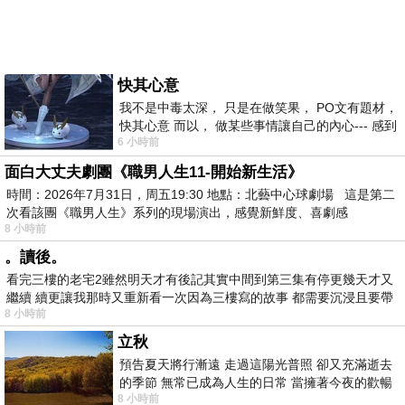
快其心意
我不是中毒太深， 只是在做笑果， PO文有題材，
快其心意 而以， 做某些事情讓自己的內心--- 感到
6 小時前
愉快。
面白大丈夫劇團《職男人生11-開始新生活》
時間：2026年7月31日，周五19:30 地點：北藝中心球劇場 這是第二
次看該團《職男人生》系列的現場演出，感覺新鮮度、喜劇感
8 小時前
。讀後。
看完三樓的老宅2雖然明天才有後記其實中間到第三集有停更幾天才又
繼續 續更讓我那時又重新看一次因為三樓寫的故事 都需要沉浸且要帶
8 小時前
有
立秋
預告夏天將行漸遠 走過這陽光普照 卻又充滿逝去
的季節 無常已成為人生的日常 當擁著今夜的歡暢
8 小時前
舒心 轉眼驟成昨日 而明晨 太陽