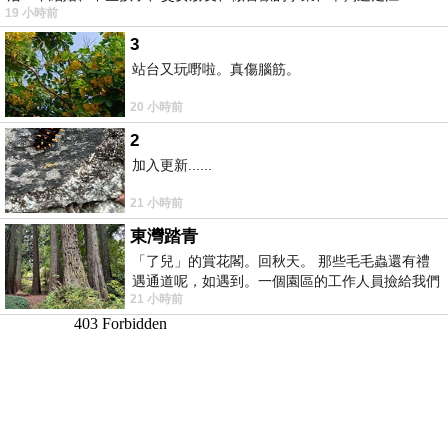
19 小時前
湖⋯⋯，
3
站台又玩嘢啦。真傷腦筋。
20 小時前
2
加入更新......
21 小時前
東灣踏青
「了兒」的賞花閣。回秋天。 那些毛毛蟲還有禮
遇通道呢，如遇到。一個園區的工作人員撿給我們
21 小時前
細賞。