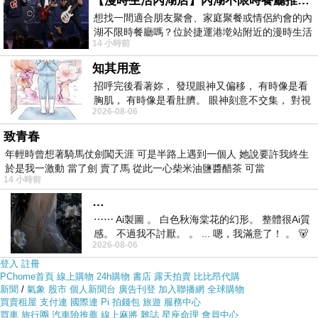
【漫時生活內湖店】內湖不限時餐廳推薦｜捷運港墘站美食，聚餐、約會、家庭聚會首選，正餐甜點一次滿足
想找一間適合朋友聚會、家庭聚餐或情侶約會的內
但是我想
【TUCANO】Scatto 防雨防潑水休閒相機二用包
湖不限時餐廳嗎？位於捷運港墘站附近的漫時生活
14 小時前
內湖店，從捷運站步行約4分鐘即可抵
附收納袋(CBS-L)
在網路上買應該會比較便宜，
知其用意
【TUCANO】Scatto 防雨防潑水休閒相機二用包附收納袋
招呼完後看著妳， 發現眼神又偏移， 有時像是看
(CBS-L)
而且24小時都能買，上網慢慢挑選，不用等店家開
胸肌， 有時像是看肚臍。 眼神刻意不交集， 對視
2026-08-06
門也不用看店員臉色
視線不對齊， 讓我很難不
致青春
年輕時曾想著騎馬仗劍闖天涯 可是半路上遇到一個人 她說要許我終生
各大網路購物網為求有好業績都無所不用其極。因為momo
於是我一激動 當了劍 賣了馬 從此一心柴米油鹽醬醋茶 可當
都有送300元或是500元的折價卷!所以我建議可以上momo
14 小時前
購物網來購買(
【TUCANO】Scatto 防雨防潑水休閒相機二
…
⋯⋯ Ai製圖 。 白色秋海棠花的幻形。 整體很Ai質
用包附收納袋(CBS-L)
)
感。 不過我不討厭。 。 ... 嗯，我滿意了！ 。 🐻
2026-08-06
昨中
登入
註冊
PChome首頁
線上購物
24h購物
書店
露天拍賣
比比昂代購
新聞
/
氣象
股市
個人新聞台
廣告刊登
加入聯播網
全球購物
買賣租屋
支付連
國際連
Pi 拍錢包
旅遊
服務中心
買車
旅行團
汽車險推薦
線上麻將
雜誌
星座命理
會員中心