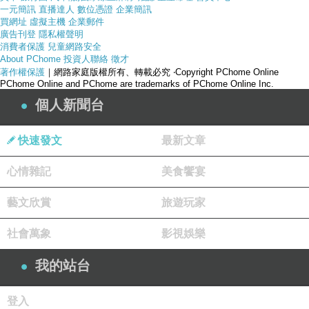
一元簡訊
直播達人
數位憑證
企業簡訊
買網址
虛擬主機
企業郵件
廣告刊登
隱私權聲明
消費者保護
兒童網路安全
About PChome
投資人聯絡
徵才
著作權保護
｜網路家庭版權所有、轉載必究
‧Copyright PChome Online
PChome Online and PChome are trademarks of PChome Online Inc.
個人新聞台
快速發文
最新文章
心情雜記
美食饗宴
藝文欣賞
旅遊玩家
社會萬象
影視娛樂
我的站台
產品網址
登入