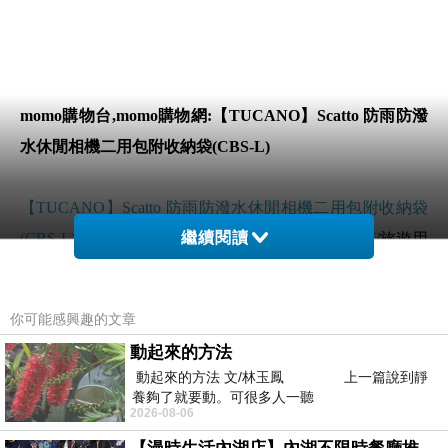
momo購物台,momo購物網:【TUCANO】Scatto 防雨防潑
水休閒相機二用包附收納袋(CBS-L)
【TUCANO】Scatto 防雨防潑水休閒相機二用包附收納袋
繼續閱讀
(CBS-L)
哪裡買最便宜.心得文.試用文.分享文行李箱/旅遊用
品分享推薦.好用.推薦.評價.熱銷.開箱文.優缺點比較
你可能感興趣的文章
前幾天在逛街的時候看到
【TUCANO】Scatto 防雨防潑水
動起來的方法
休閒相機二用包附收納袋(CBS-L)
覺得很心動而且正打算
動起來的方法 文/林玉鳳 上一篇說到靜
買
【TUCANO】Scatto 防雨防潑水休閒相機二用包附收納
養夠了就要動。可很多人一聽
2026-08-06
袋(CBS-L)