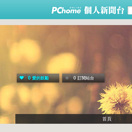
0
0
愛的鼓勵
訂閱站台
首頁