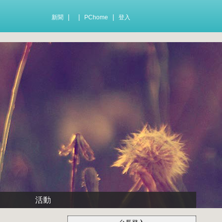
|
|
|
新聞
PChome
登入
活動