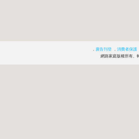
．
廣告刊登
．
消費者保護
網路家庭版權所有、轉載必究 