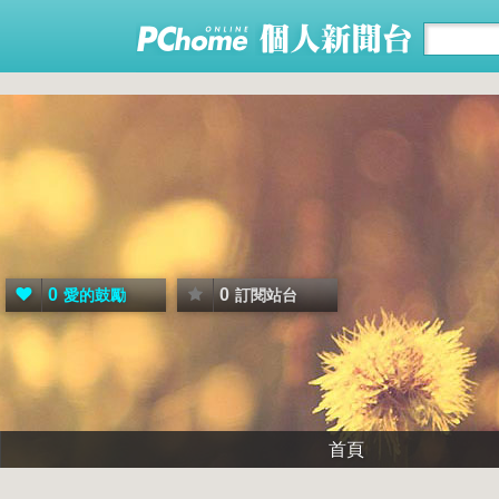
0
0
愛的鼓勵
訂閱站台
首頁