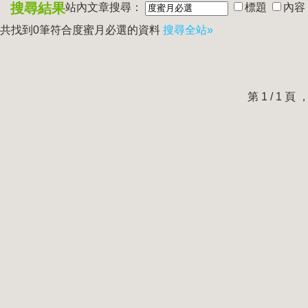
搜尋結果
站內文章搜尋：
標題
內容
共找到0筆符合
度蜜月必選
的資料
搜尋全站»
第 1 / 1 