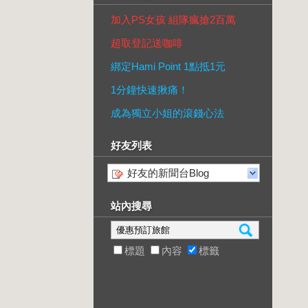
加入PS女孩 組隊瘋搶2百萬
超取登記送咖啡
綁定Hami Point 1點抵1元
1分鐘快速揪痛！
成為獨立小姐的滾錢心法
好友列表
好友的新聞台Blog
站內搜尋
標題
內容
標籤