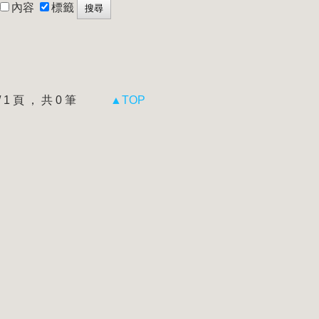
內容
標籤
 / 1 頁 ， 共 0 筆
▲TOP