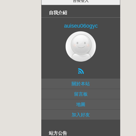
自我介紹
auiseu06ogyc
關於本站
留言板
地圖
加入好友
站方公告