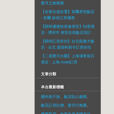
蜜月之旅推薦
【全家出遊必選】首爾君悅飯店
- 首爾 旅舍訂房優惠
【限時優惠快來搶便宜】怡堡酒
店 - 濟州市 便宜住宿飯店預訂
【限時訂房折扣】台北凱撒大飯
店 - 台北 渡假村刷卡訂房折扣
【二度蜜月出國】上海浦東假日
酒店 - 上海 motel訂房
文章分類
本台最新標籤
國外親子旅
、
飯店貼心服務
、
飯店訂房比價
、
蜜月行推薦
、
優惠民宿
、
全家出遊省錢方法
、