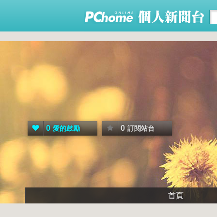
0
0
愛的鼓勵
訂閱站台
首頁