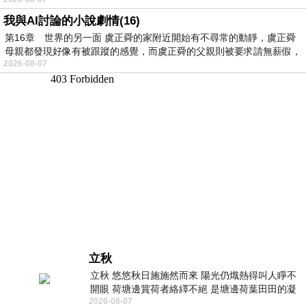
我與AI討論的小說劇情(16)
第16章 世界的另一面 虞正舜的家附近開始有不尋常的動靜，虞正舜
母親都發現好像有被跟蹤的感覺，而虞正舜的父親則被要求請無薪假，
2026-08-07
立秋
立秋 悠悠秋日施施然而來 陽光仍熾熱得叫人睜不
開眼 荷塘邊賞荷者絡繹不絕 是塘邊荷葉田田的凝
2026-08-07
望 風中飄逸的是映日荷花別樣紅