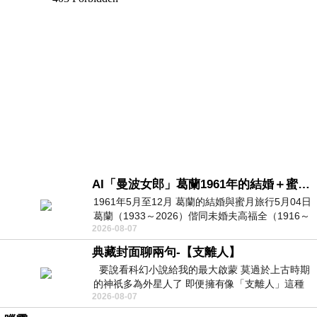
AI「曼波女郎」葛蘭1961年的結婚＋蜜月旅行 #戀上老電影 #葛蘭 #粟子
1961年5月至12月 葛蘭的結婚與蜜月旅行5月04日
葛蘭（1933～2026）偕同未婚夫高福全（1916～
2026-08-07
2004）乘郵輪赴倫敦6月15日於英國倫敦St.S
典藏封面聊兩句-【支離人】
要說看科幻小說給我的最大啟蒙 莫過於上古時期
的神祇多為外星人了 即便擁有像「支離人」這種
2026-08-07
驚世駭俗的神通法門 也未必讀