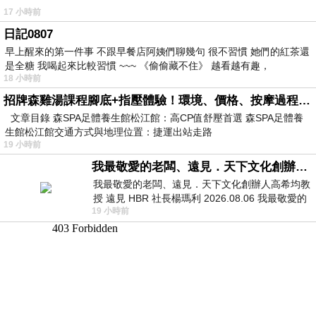
17 小時前
日記0807
早上醒來的第一件事 不跟早餐店阿姨們聊幾句 很不習慣 她們的紅茶還
是全糖 我喝起來比較習慣 ~~~ 《偷偷藏不住》 越看越有趣，
18 小時前
招牌森雞湯課程腳底+指壓體驗！環境、價格、按摩過程全紀錄，森SPA足體養生館松江館最新價格表
文章目錄 森SPA足體養生館松江館：高CP值舒壓首選 森SPA足體養
生館松江館交通方式與地理位置：捷運出站走路
19 小時前
我最敬愛的老闆、遠見．天下文化創辦人高希均教授
我最敬愛的老闆、遠見．天下文化創辦人高希均教
授 遠見 HBR 社長楊瑪利 2026.08.06 我最敬愛的
19 小時前
老闆、遠見．天下文化創辦人高希均教