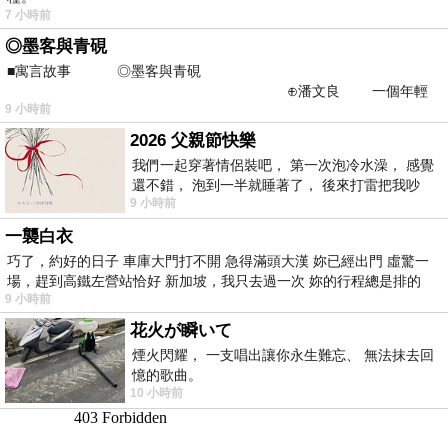
7 小時前
◎墨客與青硯
■寓言故事 ◎墨客與青硯
⊕潘文良 一個年輕
9 小時前
的墨客，在京城的古玩肆裡
2026 父親節快樂
我們一起穿著情侶裝吧， 第一次泡冷水澡， 感覺
還不錯， 泡到一半就睡著了， 後來打雷把我吵
9 小時前
醒， 手
一襲白衣
巧了，約好的日子 車庫大門打不開 急得滿頭大漢 妳已經出門 虛驚一
場，趕到高鐵左營站恰好 新加坡，我只去過一次 妳的行程總是排的
9 小時前
花火が瞬いて
煙火閃耀， 一支唱出讓你永生難忘、 無法抹去回
憶的歌曲。
10 小時前