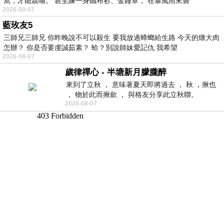
窩，才能親嚐。 甚至練一身鐵布衫、金鐘罩， 在暴風雨來襲
2026-08-07
藍玫友5
三師兄三師兄 你昨晚說不可以殺生 要我放過蟑螂給生路 今天的燉大肉
怎辦？ 你是否要虔誠茹素？ 蛤？別說師妹愛記仇 我希望
2026-08-07
歲律禪心 - 半塘新月朦朧醉
來到了立秋 ， 意味著夏天即將過去 ， 秋 ，揪也
， 物於此而揪歛 ， 與格友分享此立秋聯。
2026-08-07