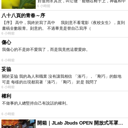
好退而求其次，叫它做「寵物在椅子上，神龕和中
6 小時前
年人臉孔」的畫了。 六月底
八十八頁的青春～序
【序】 高中，我終於寫了高中 我刻意不看電影《夜校女生》，直到
書稿全數殺青。刻意的。 不過畢竟是替自己寫序（
6 小時前
傷心
我傷心的不是妳不愛我了，而是我竟然這麼愛妳。
6 小時前
妥協
關於妥協 我的為人和職業 沒有讓我相信 「湊巧」，「剛巧」的餘地
可是 每樣的出現都寫著「湊巧」「剛巧」 於是 我問了
6 小時前
權利
不做事的人總堅持自己有說話的權利。
6 小時前
開箱｜JLab Jbuds OPEN 開放式耳罩藍牙耳機 - 設計美學，輕巧、透氣、環境音全物理達成！