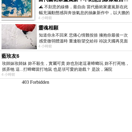
🌊 不刻意的線條，最自由 當代藝術家盧嵐新在此
幅充滿動態感與奔放氣息的抽象新作中，以大膽的
4 小時前
藍色顏料在白色畫布上揮灑、壓印與流淌
靈魂相願
知道你永不回來 悲痛心情難按捺 擁抱你最後一次
感受微弱體溫時 重逢盼望交給祢 祢說天國再見面
4 小時前
此刻忍淚說別離 他日靈魂再
藍玫友6
玫師妹玫師妹 妳不殺生，實屬可貴 妳也別老逗著蟑螂玩 妳不打死牠，
抓弄牠 這...打蟑螂當打地鼠 也是項可愛的遊戲？ 是說，滿院
4 小時前