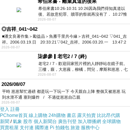
希伯來書 - 離棄真道的後果
希伯來書10:26-10:31 10:26因為我們得知真道以
後、若故意犯罪、贖罪的祭就再沒有了． 10:27惟
2026-08-07
有戰懼等候審判和那燒滅眾敵人的烈火
◎吉祥_041~042
■潘文良著作集＞勵益品＞魚雁千里共今緣＞吉祥_041~042 ▽041_吉
祥。2006.03.19.日 20:33:21▽042_吉祥。2006.03.20.一 13:47:2
2026-08-07
柒參參▎老宅2 / 7 (終)
老宅2 / 7 - 歡迎回家照片裡的人靜靜站在鏡子前。
三樓，廄，大崽蕥，柳橘，閆兒，摩斯和崽崽，七
2026-08-07
個人整整齊齊地站在鏡框之外，如同
2026/08/07
平時 崽崽幫忙過磅 都是玩一下玩一下 今天親自上陣 整個又被崽崽 玩
到水泄不通 塞到爆炸 / 不過從崽崽自己親
2026-08-07
登入
註冊
PChome首頁
線上購物
24h購物
書店
露天拍賣
比比昂代購
新聞
/
氣象
股市
個人新聞台
廣告刊登
加入聯播網
全球購物
買賣租屋
支付連
國際連
Pi 拍錢包
旅遊
服務中心