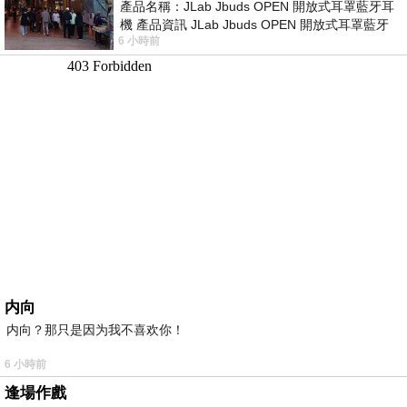
產品名稱：JLab Jbuds OPEN 開放式耳罩藍牙耳
機 產品資訊 JLab Jbuds OPEN 開放式耳罩藍牙
6 小時前
耳機評語：非常有特色，值得喜愛美型工
内向
内向？那只是因为我不喜欢你！
6 小時前
逢場作戲