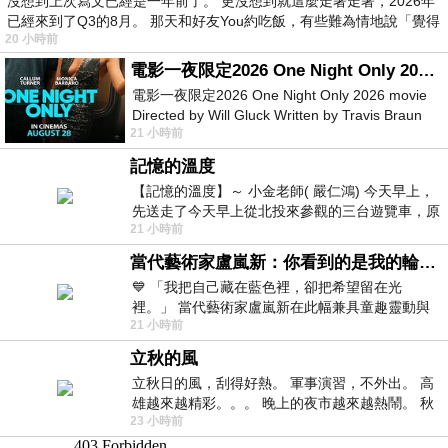
沒想到上次寫文已經是一年前了。 更沒想到就這麼走著走著，2026年
已經來到了Q3的8月。 那天和好友You約吃飯，有些難為情地說「覺得
20 小時前
電影一夜限定2026 One Night Only 2026 movie
電影一夜限定2026 One Night Only 2026 movie
Directed by Will Gluck Written by Travis Braun
21 小時前
Starring Monica Barbaro
記憶的溫度
【記憶的溫度】～ 小金老師( 嚴仁鴻) 今天早上，
先送走了今天早上從北投來參觀的三台遊覽車，原
21 小時前
以為展場已經差不多要安靜下來，卻發
當代藝術家盧嵐新：你看到的是我的輪廓，還是你的故事？——藏在藍色裡的希望與光
💙 「我把自己藏在藍色裡，卻把希望留在光
裡。」 當代藝術家盧嵐新在此幅兼具童趣靈動與
21 小時前
抽象韻味的新作中，用湛藍的羽翼般色塊包覆著
立秋的風
立秋日的風，刮得好熱。 軍事演習，不外出。 高
雄越來越精彩。。。 晚上的夜市越來越熱鬧。 秋
23 小時前
天的風刮得很熱 夜遊消暑熱。。。