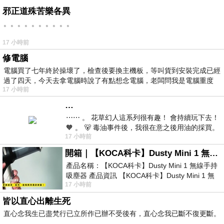
邪正道殊苦樂各異
。。。。。。。。。。
17 小時前
修電腦
電腦買了七年終於操壞了，檢查後要換主機板，等叫貨到安裝完成已經
過了四天，今天去拿電腦時說了有點想念電腦，老闆問我是電腦重度
17 小時前
…
⋯⋯ 。 花草幻人這系列很有趣！ 會持續玩下去！
🧡 。 🐻 毒油事件後，我很在意之後用油的採買。
17 小時前
前天購買了我之前就很愛
開箱｜【KOCA科卡】Dusty Mini 1 無線手持吸塵器
產品名稱：【KOCA科卡】Dusty Mini 1 無線手持
吸塵器 產品資訊 【KOCA科卡】Dusty Mini 1 無
17 小時前
線手持吸塵器評語： 能吸、能吹兼具兩
皆以直心出離生死
直心念我生已盡梵行已立所作已辦不受後有，直心念我已斷不復更斷。