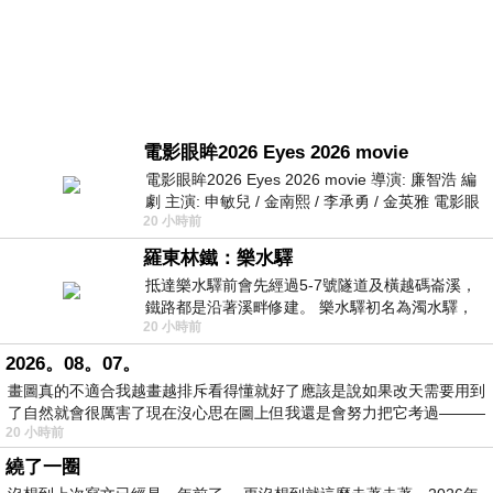
電影眼眸2026 Eyes 2026 movie
電影眼眸2026 Eyes 2026 movie 導演: 廉智浩 編
劇 主演: 申敏兒 / 金南熙 / 李承勇 / 金英雅 電影眼
20 小時前
眸2026描述攝影師徐珍因遺
羅東林鐵：樂水驛
抵達樂水驛前會先經過5-7號隧道及橫越碼崙溪，
鐵路都是沿著溪畔修建。 樂水驛初名為濁水驛，
20 小時前
但因與臺鐵集集線車站同名，於1953
2026。08。07。
畫圖真的不適合我越畫越排斥看得懂就好了應該是說如果改天需要用到
了自然就會很厲害了現在沒心思在圖上但我還是會努力把它考過———
20 小時前
繞了一圈