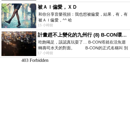
被ＡＩ偏愛，ＸＤ
和你分享音樂視頻：我也想被偏愛，結果，有，有
被ＡＩ偏愛，^^ 哈
15 小時前
計畫趕不上變化的九州行 (8) B-CON環球塔
吃飽喝足，該認真玩耍了… B-CON塔就在活魚迴
轉壽司水天的對面。 B-CON的正式名稱叫 別
17 小時前