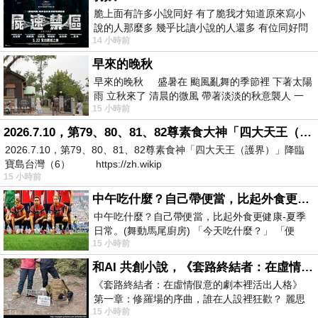
脆上面有許多小說同好 有了脆我才知道原來寫小
說的人那麼多 幾乎比讀小說的人還多 有位同好問
14 小時前
了一個問題 她說為什麼高中文學獎的
早來的晚秋
早來的晚秋 盛暑在 颱風亂舞的季節裡 下著太陽
雨 立秋來了 清晨的微風 帶著淡淡的秋意襲人 一
15 小時前
下子 又被赤
2026.7.10，第79、80、81、82尊素食大神「四大天王（護界）」降臨寶島台灣（6）
2026.7.10，第79、80、81、82尊素食神「四大天王（護界）」降臨
寶島台灣（6） https://zh.wikip
15 小時前
中午吃什麼？自己帶便當，比起外食更健康-夏季日常。(舞動馬尾廚房)
中午吃什麼？自己帶便當，比起外食更健康-夏季
日常。(舞動馬尾廚房) 「今天吃什麼？」 「便
15 小時前
當？麵？還是炒飯？」 每天都在選擇
和AI 共創小說，《套路終結者：在虛情假意的劇本裡活出人格》
《套路終結者：在虛情假意的劇本裡活出人格》
第一章：修羅場的序曲，誰在人設裡狂歡？ 麗思
15 小時前
卡爾頓酒店的總統套房內，燈光昏