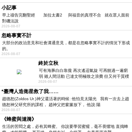
小記事
早上禱告完翻聖經 加拉太書2 與福音的真理不合 就在眾人面前
對磯法說
2026-08-07
忽略事實不計
大部分的政治意見和社會溝通意見，都是在忽略事實不計的情況下形成
的。
2026-08-07
終於立秋
可有海豚白白靠攏 再次遙迢氣旋 可再饒過一遍窮
弱 雖人間活動 已達文明極致之浪費 但又何干質樸
2026-08-07
者 只能白白陪葬
*臺灣人造衛星救了我……
趙德恕(Zoldos Ur.)神父還活著的時候: 他怕見太陽光 我有一次去上趙
德恕神父研究所的課程， 趙神父把窗簾放下， 他說:陽
2026-08-07
《蜂蜜與漣漪》
生活的苦悶之處，必有其蜂蜜。 你說要學習蜜獾，毫不畏懼地 直搗蜂