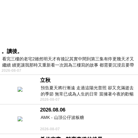
。讀後。
看完三樓的老宅2雖然明天才有後記其實中間到第三集有停更幾天才又
繼續 續更讓我那時又重新看一次因為三樓寫的故事 都需要沉浸且要帶
2026-08-07
有
立秋
預告夏天將行漸遠 走過這陽光普照 卻又充滿逝去
的季節 無常已成為人生的日常 當擁著今夜的歡暢
2026-08-07
舒心 轉眼驟成昨日 而明晨 太陽
2026.08.06
AMK - 山頂公仔波板糖
2026-08-07