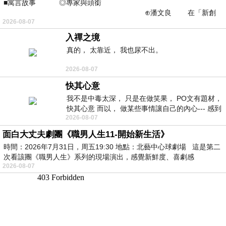
■寓言故事 ◎專家與頭銜
⊕潘文良 在「新創
2026-08-07
之谷」裡——
入禪之境
真的， 太靠近， 我也尿不出。
2026-08-07
快其心意
我不是中毒太深， 只是在做笑果， PO文有題材，
快其心意 而以， 做某些事情讓自己的內心--- 感到
2026-08-07
愉快。
面白大丈夫劇團《職男人生11-開始新生活》
時間：2026年7月31日，周五19:30 地點：北藝中心球劇場 這是第二
次看該團《職男人生》系列的現場演出，感覺新鮮度、喜劇感
2026-08-07