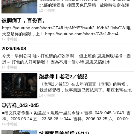
北部的漢堡市 後因天色已昏暗 故臨時決定在漢
12 小時前
堡市吃晚餐和過夜
被擱倒了，百份百。
https://youtube.com/shorts/JT4fLHpMfYE?is=uk2_hVbA2IJnlyGW 唯
天空是你的極限，上！ https://youtube.com/shorts/G3a1Jhcu4
12 小時前
2026/08/08
今天一早到公司 哇~ 打包清的好乾淨啊！ 但上班前 崽崽到現場掃一圈
恩～ 打包的人好可憐喔！ 因為不用一個小時 崽崽又搞到水
14 小時前
柒參肆▎老宅2／後記
《老宅2／後記》在去年初寫完《老宅》的時候，
我曾經覺得，故事應該已經結束了。那座老宅在地
14 小時前
震中倒塌，七個人終於離開那片黑暗，
◎吉祥_043~045
■潘文良著作集＞勵益品＞魚雁千里共今緣＞吉祥_043~045 ▽043_吉
祥。2006.03.24.五 23:38:28 ▽044_吉祥。2006.03.25.六 00:00:
14 小時前
炫麗奪目的蛋糕 (5/11)