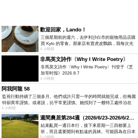
歡迎回家，Lando！
三個星期前的週六，去伊利沙白市的寵物用品店購
買 Kylo 的零食。那家店有賣虎皮鸚鵡，我每次光
4 小時前
顧都會去看一下。他們偶爾會引進 C
非馬英文詩作〈Why I Write Poetry〉
非馬英文詩作〈Why I Write Poetry〉刊登于《芝
加哥时报》2026.8.7
4 小時前
阿我阿龍 58
監視行動持續了三個多月。他們或許只需一半的時間就能完成，但梅麗
特卻異常謹慎。或者說，比平常更謹慎。她找到了一艘特工處停泊在
4 小時前
週間農居第284週（2026/6/23-2026/6/24) 夏至 金黃稻浪洋溢豐收喜悅
結束亂買一通日本行，接下來星期一三四都要上
班，而且還要開到有點遠的員林。可能因為在日本
5 小時前
花不少錢，星期一出門上班時，心裡沒有一