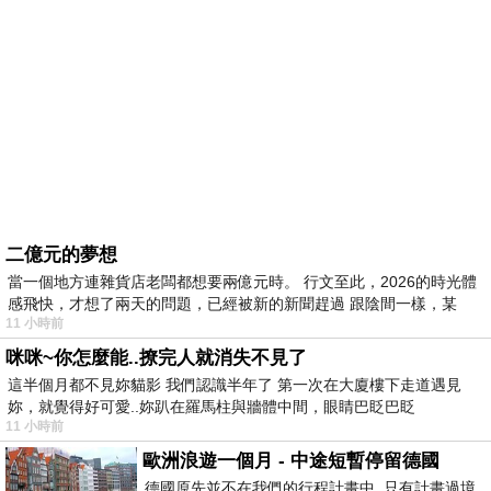
二億元的夢想
當一個地方連雜貨店老闆都想要兩億元時。 行文至此，2026的時光體
感飛快，才想了兩天的問題，已經被新的新聞趕過 跟陰間一樣，某
11 小時前
咪咪~你怎麼能..撩完人就消失不見了
這半個月都不見妳貓影 我們認識半年了 第一次在大廈樓下走道遇見
妳，就覺得好可愛..妳趴在羅馬柱與牆體中間，眼睛巴眨巴眨
11 小時前
歐洲浪遊一個月 - 中途短暫停留德國
德國原先並不在我們的行程計畫中 只有計畫過境