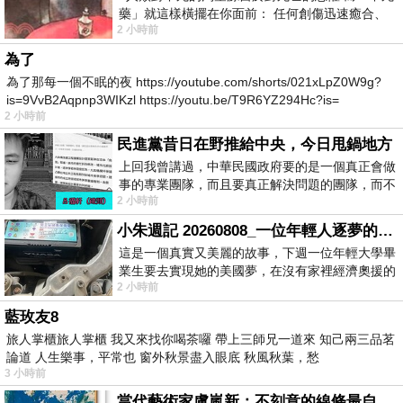
藥」就這樣橫擺在你面前： 任何創傷迅速癒合、
2 小時前
停止衰老、痛覺消失…堪
為了
為了那每一個不眠的夜 https://youtube.com/shorts/021xLpZ0W9g?
is=9VvB2Aqpnp3WIKzl https://youtu.be/T9R6YZ294Hc?is=
2 小時前
民進黨昔日在野推給中央，今日甩鍋地方
上回我曾講過，中華民國政府要的是一個真正會做
事的專業團隊，而且要真正解決問題的團隊，而不
2 小時前
是只會到處甩鍋的雙標團隊，最近民進黨
小朱週記 20260808_一位年輕人逐夢的真實故事
這是一個真實又美麗的故事，下週一位年輕大學畢
業生要去實現她的美國夢，在沒有家裡經濟奧援的
2 小時前
情況下，靠著自我努力工作累積出國基
藍玫友8
旅人掌櫃旅人掌櫃 我又來找你喝茶囉 帶上三師兄一道來 知己兩三品茗
論道 人生樂事，平常也 窗外秋景盡入眼底 秋風秋葉，愁
3 小時前
當代藝術家盧嵐新：不刻意的線條最自由，讓色彩流動、筆觸自己說話