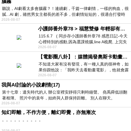
腦霧
聽說，AI劇看太多會腦霧？！連續劇，千篇一律劇情，一樣的狗血，很
膩...AI 劇，雖然男女主都長的差不多，但劇情短短的，很適合打發時
2026-08-07
小護師番外章78 > 福慧雙修 年輕卻有個老靈魂 ㄑ金剛經〉podcast
115.6.7 ( 同步存小護師番外章78 感恩日記-今天
心裡特別的感動,因為選課燒腦,line A梳爬, 上完失
2026-08-07
智課的她,特來傾
【電影圈八卦】：媒體揭發奧斯卡動畫項目投票醜聞！好萊塢為什麼看不起動畫電影？
不知道大家有沒有發現，有一種人真的很神奇，如
果你跟他說：「我昨天去看動畫電影」，他就會露
2026-08-07
出一種慈祥的微笑，然後問你是不是陪小
我與AI討論的小說劇情(17)
第十七章：遺失時代的人 辦公室裡安靜得只剩時鐘聲。 堯禹舜低頭翻
著相簿。 照片中的袁年，始終與人群保持距離。 別人在聊天。
2026-08-07
知幻即離，不作方便，離幻即覺，亦無漸次
。。。。。。。。。。
2026-08-07