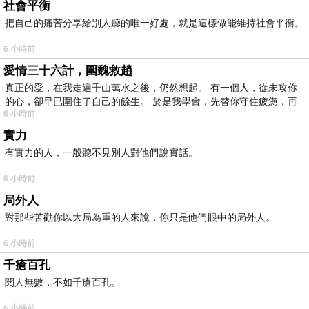
社會平衡
把自己的痛苦分享給別人聽的唯一好處，就是這樣做能維持社會平衡。
6 小時前
愛情三十六計，圍魏救趙
真正的愛，在我走遍千山萬水之後，仍然想起。 有一個人，從未攻你
的心，卻早已圍住了自己的餘生。 於是我學會，先替你守住疲憊，再
6 小時前
實力
有實力的人，一般聽不見別人對他們說實話。
6 小時前
局外人
對那些苦勸你以大局為重的人來說，你只是他們眼中的局外人。
6 小時前
千瘡百孔
閱人無數，不如千瘡百孔。
6 小時前