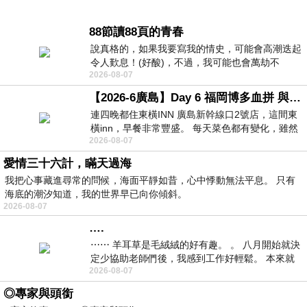
88節讀88頁的青春
說真格的，如果我要寫我的情史，可能會高潮迭起
令人歎息！(好酸)，不過，我可能也會萬劫不
2026-08-07
復...，每天跪鍵盤還是被判了花心的罪
【2026-6廣島】Day 6 福岡博多血拼 與機場接送少年司機深夜對談
連四晚都住東橫INN 廣島新幹線口2號店，這間東
橫inn，早餐非常豐盛。 每天菜色都有變化，雖然
2026-08-07
看到工作人員拿出料理包加熱，但
愛情三十六計，瞞天過海
我把心事藏進尋常的問候，海面平靜如昔，心中悸動無法平息。 只有
海底的潮汐知道，我的世界早已向你傾斜。
2026-08-07
….
⋯⋯ 羊耳草是毛絨絨的好有趣。 。 八月開始就決
定少協助老師們後，我感到工作好輕鬆。 本來就
2026-08-07
不是我的工作啊。 真
◎專家與頭銜