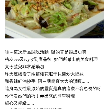
哇～這次新品試吃活動
辦的算是很成功唷
格友
eve
及
ivy
收到產品後
她們所做出的美食料理
實令芸兒非常感動啦
昨天連續看了兩篇櫻花蝦干貝醬炒大陸妹
和香辣紅油抄手
阿～我簡直大大的讚嘆
......
這身為女性最原始的靈質是真的這麼不容忽視的呀
你們看她們的巧手弄出來的簡單料理
細心又精緻
......