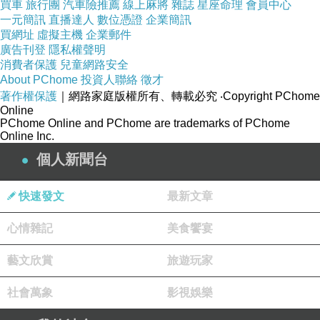
買車
旅行團
汽車險推薦
線上麻將
雜誌
星座命理
會員中心
能讓你們大家吃的盡興
一元簡訊
直播達人
數位憑證
企業簡訊
這是最值得高興的事了
買網址
虛擬主機
企業郵件
廣告刊登
隱私權聲明
消費者保護
兒童網路安全
往後還有其他格友還會陸續美食料理分享唷
About PChome
投資人聯絡
徵才
請大家敬請期待ㄏㄟ
.......
著作權保護
｜網路家庭版權所有、轉載必究
‧Copyright PChome
Online
PChome Online and PChome are trademarks of PChome
Online Inc.
個人新聞台
快速發文
最新文章
心情雜記
美食饗宴
藝文欣賞
旅遊玩家
社會萬象
影視娛樂