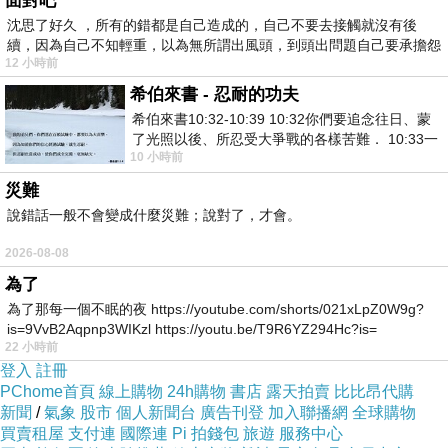
面對吧
3933
沈思了好久 ，所有的錯都是自己造成的，自己不要去接觸就沒有後
璇璇的遇見美味海鮮醬～一個人的簡單料理
續，因為自己不知輕重，以為無所謂出風頭，到頭出問題自己要承擔怨
12 小時前
不
http://mypaper.pchome.com.tw/eve13140502/post/1324
希伯來書 - 忍耐的功夫
520398
希伯來書10:32-10:39 10:32你們要追念往日、蒙
eve
的美味香辣油沾醬
了光照以後、所忍受大爭戰的各樣苦難． 10:33一
10 小時前
面被毀謗、遭患難、成了戲景、叫眾人
芸兒真要谢谢
eve
與
ivy
和璇璇分享這麼棒的料理食譜
災難
說錯話一般不會變成什麼災難；說對了，才會。
你們口中大讚的香辣油
芸兒告訴妳們啦
2026-08-08
我的祕密武器就是
.......
為了
將將
....
我就是加入干貝酒下去所熬煮出來的啦
為了那每一個不眠的夜 https://youtube.com/shorts/021xLpZ0W9g?
is=9VvB2Aqpnp3WIKzl https://youtu.be/T9R6YZ294Hc?is=
那當然是一點都沒偷工減料的
22 小時前
且是又香又辣又好吃又有味道囉
呵呵
登入
註冊
PChome首頁
線上購物
24h購物
書店
露天拍賣
比比昂代購
新聞
/
氣象
股市
個人新聞台
廣告刊登
加入聯播網
全球購物
芸兒也很高興自己製作的產品
買賣租屋
支付連
國際連
Pi 拍錢包
旅遊
服務中心