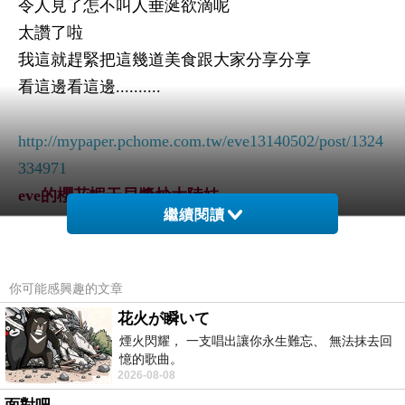
令人見了怎不叫人垂涎欲滴呢
太讚了啦
我這就趕緊把這幾道美食跟大家分享分享
看這邊看這邊
..........
http://mypaper.pchome.com.tw/eve13140502/post/1324
334971
eve
的櫻花蝦干貝醬炒大陸妹
繼續閱讀
http://http://mypaper.pchome.com.tw/sweetgarden2010/
post/132433958
5
ivy
的香辣紅油抄手
你可能感興趣的文章
http://mypaper.pchome.com.tw/eve13140502/post/1324
花火が瞬いて
434111
煙火閃耀， 一支唱出讓你永生難忘、 無法抹去回
eve
的
xo
海鮮醬炒鮮雙菇
憶的歌曲。
2026-08-08
http://mypaper.pchome.com.tw/dreamergll/post/132445