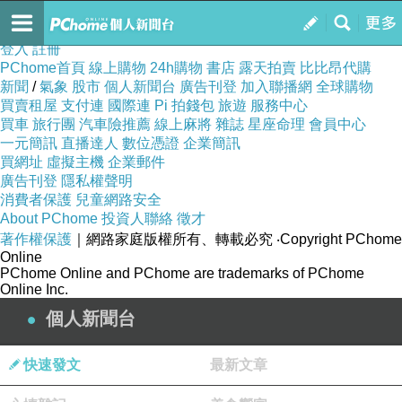
asd12356181
訂閱
我的
登入
註冊
PChome首頁
線上購物
24h購物
書店
露天拍賣
比比昂代購
新聞
/
氣象
股市
個人新聞台
廣告刊登
加入聯播網
全球購物
買賣租屋
支付連
國際連
Pi 拍錢包
旅遊
服務中心
買車
旅行團
汽車險推薦
線上麻將
雜誌
星座命理
會員中心
一元簡訊
直播達人
數位憑證
企業簡訊
買網址
虛擬主機
企業郵件
廣告刊登
隱私權聲明
消費者保護
兒童網路安全
About PChome
投資人聯絡
徵才
著作權保護
｜網路家庭版權所有、轉載必究
‧Copyright PChome
Online
PChome Online and PChome are trademarks of PChome
Online Inc.
個人新聞台
快速發文
最新文章