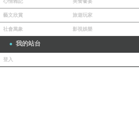
心情雜記
美食饗宴
藝文欣賞
旅遊玩家
社會萬象
影視娛樂
我的站台
登入