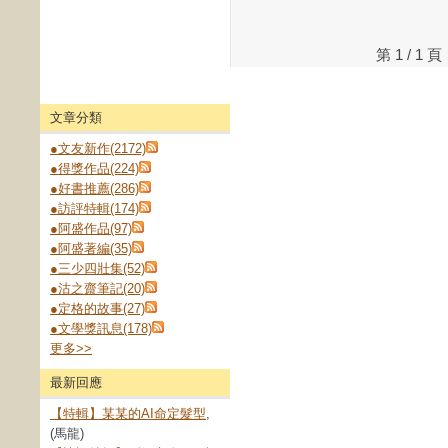
第 1 / 
文章分類
●文友新作(2172)
●得獎作品(224)
●好書推薦(286)
●訪評特輯(174)
●阿盛作品(97)
●阿盛著編(35)
●三少四壯集(52)
●沽之齋筆記(20)
●定格的故事(27)
●文學獎訊息(178)
更多
>>
最新回應
【特輯】某某的AI命定髮型
,
(馬龍)