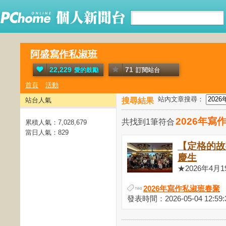
阿盛寫作私淑班
22,229
71
愛的鼓勵
訂閱站台
首頁
活動
站內文章搜尋：
站台人氣
搜尋結果
2026年寫
共找到1筆符合
累積人氣：
7,028,679
當日人氣：
829
【定格的故
慶生
★2026年4月1
2026年寫作私淑班春聚
發表時間：2026-05-04 12:59: