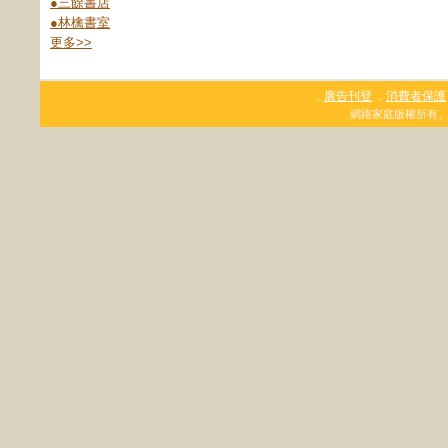
●三餘書店
●林檎書室
更多
>>
廣告刊登
消費者保護
．
．
網路家庭版權所有、轉載必究