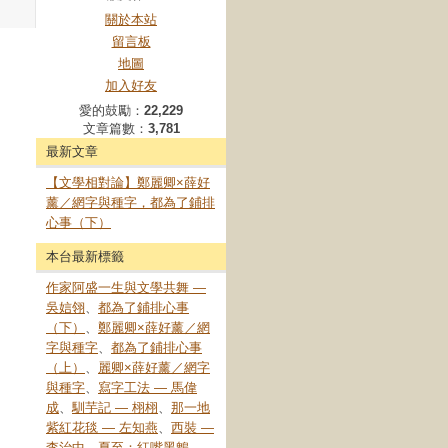
關於本站
留言板
地圖
加入好友
愛的鼓勵：
22,229
文章篇數：
3,781
最新文章
【文學相對論】鄭麗卿×薛好
薰／網字與種字，都為了鋪排
心事（下）
本台最新標籤
作家阿盛一生與文學共舞 —
吳娮翎
、
都為了鋪排心事
（下）
、
鄭麗卿×薛好薰／網
字與種字
、
都為了鋪排心事
（上）
、
麗卿×薛好薰／網字
與種字
、
寫字工法 — 馬偉
成
、
馴芋記 — 栩栩
、
那一地
紫紅花毯 — 左知燕
、
西裝 —
李治中
、
夏至：紅嘴黑鵯 —