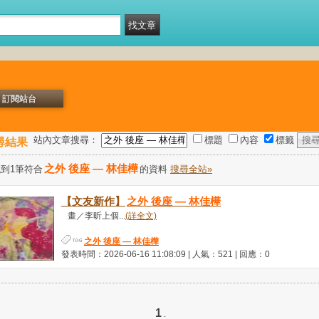
訂閱站台
站內文章搜尋：
標題
內容
標籤
尋結果
之外 後座 — 林佳樺
到1筆符合
的資料
搜尋全站»
【文友新作】
之外 後座 — 林佳樺
畫／李昕上個...
(詳全文)
之外 後座 — 林佳樺
發表時間：2026-06-16 11:08:09 | 人氣：521 | 回應：0
1
.