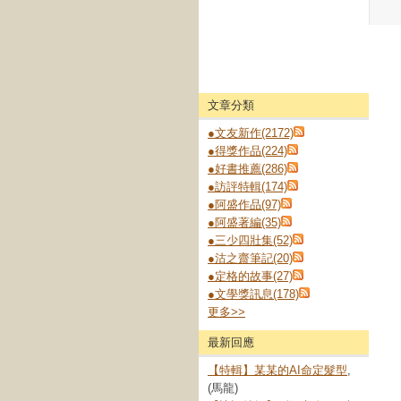
文章分類
●文友新作(2172)
●得獎作品(224)
●好書推薦(286)
●訪評特輯(174)
●阿盛作品(97)
●阿盛著編(35)
●三少四壯集(52)
●沽之齋筆記(20)
●定格的故事(27)
●文學獎訊息(178)
更多
>>
最新回應
【特輯】某某的AI命定髮型
,
(馬龍)