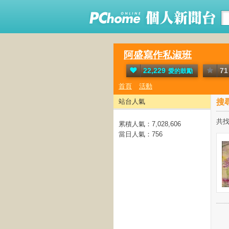
阿盛寫作私淑班
22,229
71
愛的鼓勵
首頁
活動
站台人氣
搜
共找
累積人氣：
7,028,606
當日人氣：
756