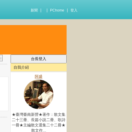
|
|
|
新聞
PChome
登入
自我介紹
阿盛
★臺灣臺南新營★著作：散文集
二十三冊、長篇小說二冊、歌詩
一冊★主編散文選集二十二冊★
散文作...