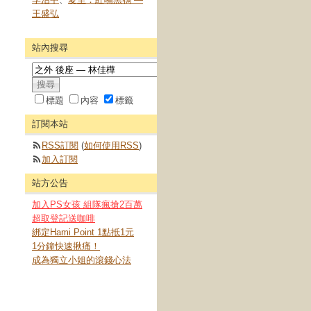
王盛弘
站內搜尋
標題
內容
標籤
訂閱本站
RSS訂閱
(
如何使用RSS
)
加入訂閱
站方公告
加入PS女孩 組隊瘋搶2百萬
超取登記送咖啡
綁定Hami Point 1點抵1元
1分鐘快速揪痛！
成為獨立小姐的滾錢心法