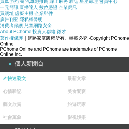
買車
旅行團
汽車險推薦
線上麻將
雜誌
星座命理
會員中心
一元簡訊
直播達人
數位憑證
企業簡訊
買網址
虛擬主機
企業郵件
廣告刊登
隱私權聲明
消費者保護
兒童網路安全
About PChome
投資人聯絡
徵才
著作權保護
｜網路家庭版權所有、轉載必究
‧Copyright PChome
Online
PChome Online and PChome are trademarks of PChome
Online Inc.
個人新聞台
快速發文
最新文章
心情雜記
美食饗宴
藝文欣賞
旅遊玩家
社會萬象
影視娛樂