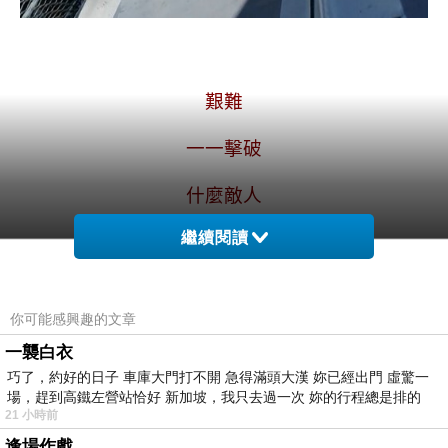
.
.
艱難
一一擊破
什麼敵人
繼續閱讀
我都不看在眼裏
你可能感興趣的文章
--
雲子修
一襲白衣
.
巧了，約好的日子 車庫大門打不開 急得滿頭大漢 妳已經出門 虛驚一
場，趕到高鐵左營站恰好 新加坡，我只去過一次 妳的行程總是排的
*
本站圖文原創
，
請勿轉載抄襲
*
21 小時前
.
逢場作戲