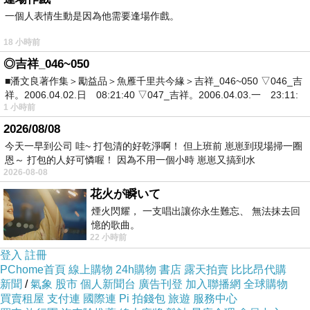
.
一個人表情生動是因為他需要逢場作戲。
.
18 小時前
◎吉祥_046~050
■潘文良著作集＞勵益品＞魚雁千里共今緣＞吉祥_046~050 ▽046_吉
祥。2006.04.02.日 08:21:40 ▽047_吉祥。2006.04.03.一 23:11:
1 小時前
無敵金剛 雲子修
上一篇：
2026/08/08
每一筆 一劃 都是深刻
下一篇：
今天一早到公司 哇~ 打包清的好乾淨啊！ 但上班前 崽崽到現場掃一圈
恩～ 打包的人好可憐喔！ 因為不用一個小時 崽崽又搞到水
2026-08-08
花火が瞬いて
煙火閃耀， 一支唱出讓你永生難忘、 無法抹去回
憶的歌曲。
22 小時前
登入
註冊
PChome首頁
線上購物
24h購物
書店
露天拍賣
比比昂代購
新聞
/
氣象
股市
個人新聞台
廣告刊登
加入聯播網
全球購物
買賣租屋
支付連
國際連
Pi 拍錢包
旅遊
服務中心