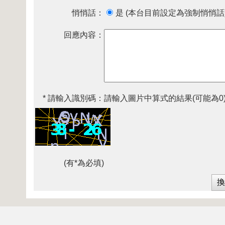
悄悄話：
是 (本台目前設定為強制悄悄話
回應內容：
* 請輸入識別碼：
請輸入圖片中算式的結果(可能為0
(有*為必填)