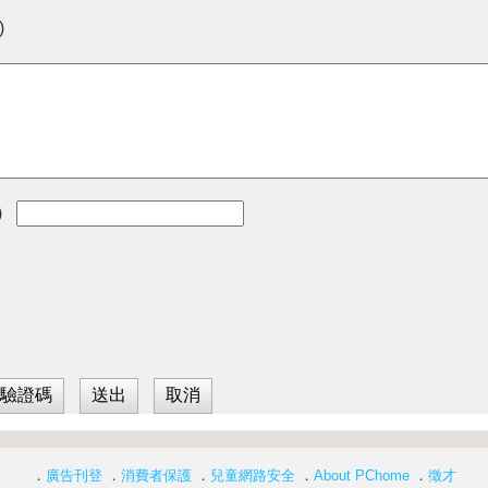
)
)
．
廣告刊登
．
消費者保護
．
兒童網路安全
．
About PChome
．
徵才