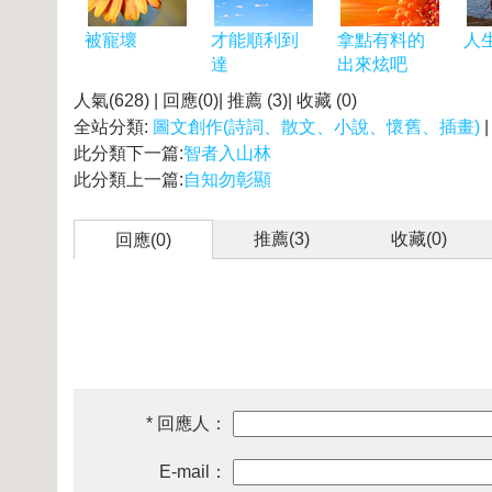
被寵壞
才能順利到
拿點有料的
人
達
出來炫吧
人氣(628) | 回應(0)| 推薦 (
3
)| 收藏 (
0
)
全站分類:
圖文創作(詩詞、散文、小說、懷舊、插畫)
此分類下一篇:
智者入山林
此分類上一篇:
自知勿彰顯
推薦(
3
)
收藏(
0
)
回應(0)
* 回應人：
E-mail：