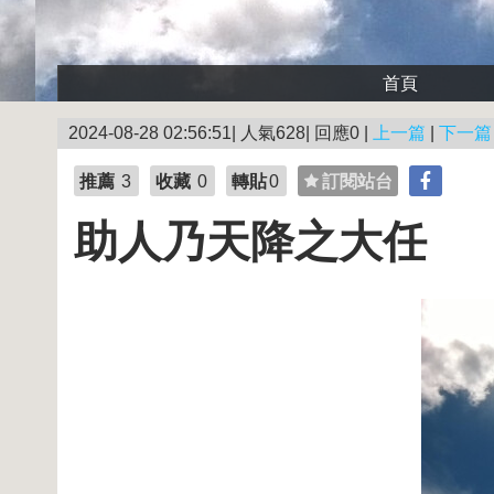
首頁
2024-08-28 02:56:51| 人氣628| 回應0 |
上一篇
|
下一篇
推薦
3
收藏
0
轉貼
0
訂閱站台
助人乃天降之大任