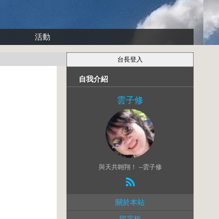
活動
自我介紹
雲子修
與天共翺翔！ --雲子修
關於本站
留言板