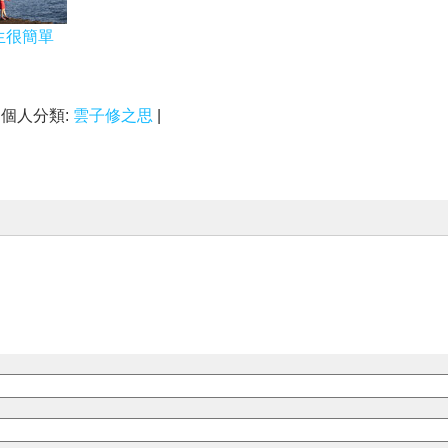
生很簡單
| 個人分類:
雲子修之思
|