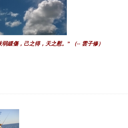
弱緩傷，己之得，天之慰。” （-- 雲子修）