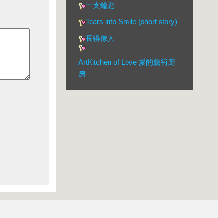
一支鑰匙
Tears into Smile (short story)
長得像人
ArtKitchen of Love 愛的藝術廚
房