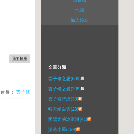
地圖
加入好友
我要檢舉
文章分類
雲子修之思(609)
雲子修之愛(208)
台長：
雲子修
雲子修詩漾(39)
藍天愛白雲(28)
愛陽光的冰淇淋(41)
湖邊小屋(139)