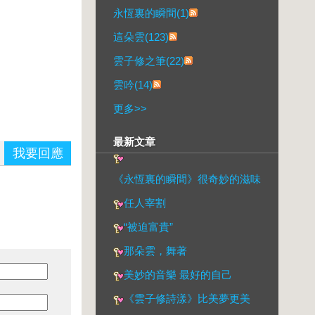
永恆裏的瞬間(1)
這朵雲(123)
雲子修之筆(22)
雲吟(14)
更多
>>
最新文章
我要回應
《永恆裏的瞬間》很奇妙的滋味
任人宰割
“被迫富貴”
那朵雲，舞著
美妙的音樂 最好的自己
《雲子修詩漾》比美夢更美