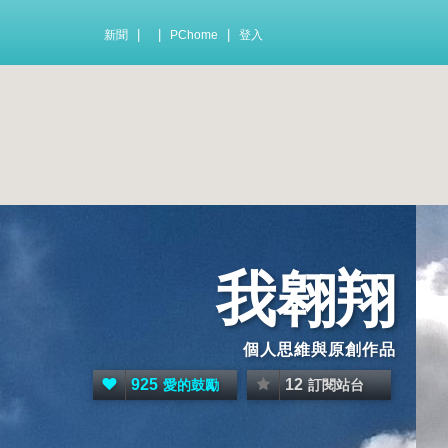
|
|
|
新聞
PChome
登入
我翱翔
個人思維與原創作品
925
12
愛的鼓勵
訂閱站台