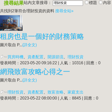
搜尋結果
站內文章搜尋：
標題
內容
共找到2筆符合
理財投資
的資料
搜尋全站»
租房也是一個好的財務策略
圖片取自 P...
(詳全文)
買房時機
、
資產配置
、
開源節流
、
理財投資
發表時間：2023-05-20 09:16:22 | 人氣：10316 | 回應：0
網飛致富攻略心得之一
圖片取自 P...
(詳全文)
理財投資
、
資產配置
、
致富攻略
、
家庭支出
發表時間：2023-05-22 08:00:00 | 人氣：8845 | 回應：0