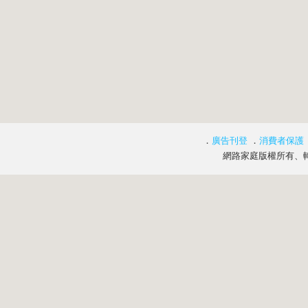
．
廣告刊登
．
消費者保護
網路家庭版權所有、轉載必究 