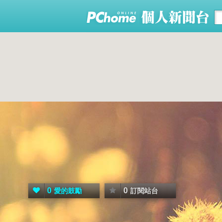
0
0
愛的鼓勵
訂閱站台