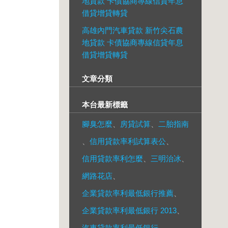
地貸款 卡債協商專線信貸年息
借貸增貸轉貸
高雄內門汽車貸款 新竹尖石農
地貸款 卡債協商專線信貸年息
借貸增貸轉貸
文章分類
本台最新標籤
腳臭怎麼
、
房貸試算
、
二胎指南
、
信用貸款率利試算表公
、
信用貸款率利怎麼
、
三明治冰
、
網路花店
、
企業貸款率利最低銀行推薦
、
企業貸款率利最低銀行 2013
、
汽車貸款率利最低銀行