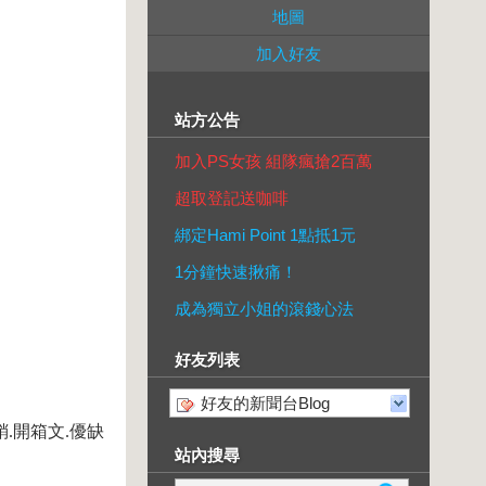
地圖
加入好友
站方公告
加入PS女孩 組隊瘋搶2百萬
超取登記送咖啡
綁定Hami Point 1點抵1元
1分鐘快速揪痛！
成為獨立小姐的滾錢心法
好友列表
好友的新聞台Blog
銷.開箱文.優缺
站內搜尋