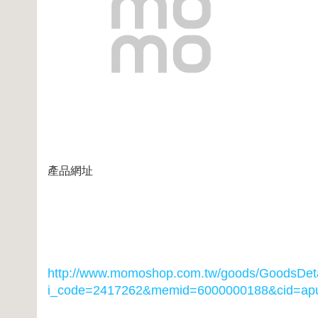
產品網址
http://www.momoshop.com.tw/goods/GoodsDeta
i_code=2417262
&memid=6000000188&cid=ap