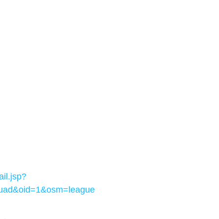
il.jsp?
uad&oid=1&osm=league