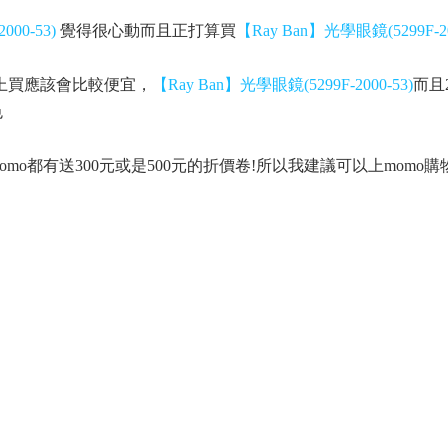
000-53)
覺得很心動而且正打算買
【Ray Ban】光學眼鏡(5299F-20
上買應該會比較便宜，
【Ray Ban】光學眼鏡(5299F-2000-53)
而且
色
o都有送300元或是500元的折價卷!所以我建議可以上momo