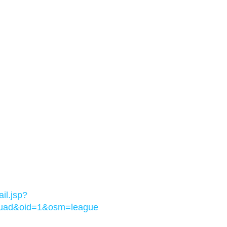
il.jsp?
uad&oid=1&osm=league