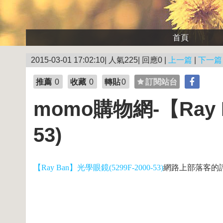
首頁
2015-03-01 17:02:10| 人氣225| 回應0 |
上一篇
|
下一篇
推薦
0
收藏
0
轉貼
0
訂閱站台
momo購物網-【Ray B
53)
【Ray Ban】光學眼鏡(5299F-2000-53)
網路上部落客的評