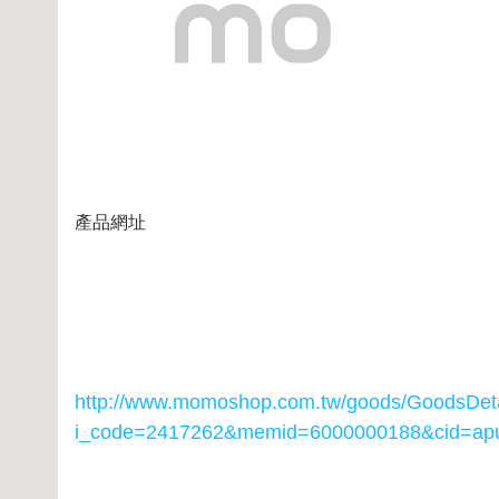
產品網址
http://www.momoshop.com.tw/goods/GoodsDeta
i_code=2417262
&memid=6000000188&cid=ap