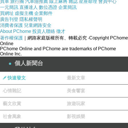
買車
旅行團
汽車險推薦
線上麻將
雜誌
星座命理
會員中心
一元簡訊
直播達人
數位憑證
企業簡訊
買網址
虛擬主機
企業郵件
廣告刊登
隱私權聲明
消費者保護
兒童網路安全
About PChome
投資人聯絡
徵才
著作權保護
｜網路家庭版權所有、轉載必究
‧Copyright PChome
Online
PChome Online and PChome are trademarks of PChome
快車肉乾網站網址
Online Inc.
個人新聞台
快速發文
最新文章
心情雜記
美食饗宴
藝文欣賞
旅遊玩家
http://kuaiche.shop.mymall.com.tw/?
社會萬象
影視娛樂