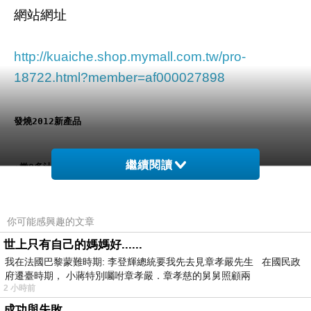
網站網址
http://kuaiche.shop.mymall.com.tw/pro-
18722.html?member=af000027898
發燒2012新產品
繼續閱讀
★嫩Q多汁新美味
★細條狀好拿取、不沾手
你可能感興趣的文章
世上只有自己的媽媽好......
★每日現烤~新鮮美味!  
我在法國巴黎蒙難時期: 李登輝總統要我先去見章孝嚴先生 在國民政
府遷臺時期， 小蔣特別囑咐章孝嚴．章孝慈的舅舅照顧兩
2 小時前
成功與失敗