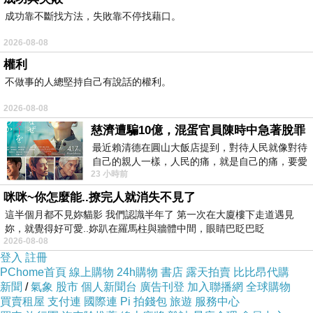
成功靠不斷找方法，失敗靠不停找藉口。
2026-08-08
權利
不做事的人總堅持自己有說話的權利。
2026-08-08
慈濟遭騙10億，混蛋官員陳時中急著脫罪
最近賴清德在圓山大飯店提到，對待人民就像對待
自己的親人一樣，人民的痛，就是自己的痛，要愛
23 小時前
民如親，說的這麼好聽，實際上根本沒做
咪咪~你怎麼能..撩完人就消失不見了
這半個月都不見妳貓影 我們認識半年了 第一次在大廈樓下走道遇見
妳，就覺得好可愛..妳趴在羅馬柱與牆體中間，眼睛巴眨巴眨
2026-08-08
登入
註冊
PChome首頁
線上購物
24h購物
書店
露天拍賣
比比昂代購
新聞
/
氣象
股市
個人新聞台
廣告刊登
加入聯播網
全球購物
買賣租屋
支付連
國際連
Pi 拍錢包
旅遊
服務中心