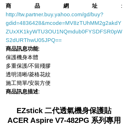
商品網址
:
http://tw.partner.buy.yahoo.com/gd/buy?
gdid=4836428&mcode=MV8zTUhMM2g2akdY
ZUxXK1kyWTU3OU1NQmdub0FYSDFSR0pW
S2dURThwU05JPQ==
商品訊息功能
:
保護機身本體
多重保護/不留殘膠
透明清晰/菱格花紋
施工簡單/安裝方便
商品訊息描述
:
EZstick 二代透氣機身保護貼
ACER Aspire V7-482PG 系列專用