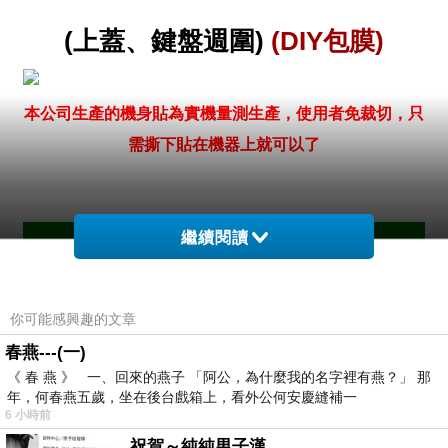
(上蓋、鍵盤週圍)
(DIY包膜)
本公司生產的機身貼為實機量測生產，使用者免裁切，只
需撕下貼在機器上就可以了
繼續閱讀
◆
功 用 機 能 ◆
保 護 機 身
你可能感興趣的文章
春燕---(一)
使用日本原裝進口的材質，有效保謢NB、手機、數位相
《 春 燕 》 一、回來的燕子 「阿公，為什麼我的名字裡有燕？」 那
年，何春燕五歲，坐在後台戲箱上，看外公何安慶縫補一
機、PDA及車用電視甚至搖控器等，可避免機身刮傷、
6 小時前
防止灰塵，達到保護機身效果，長時間使用後撕下不會有
祝賀～純純男子漢