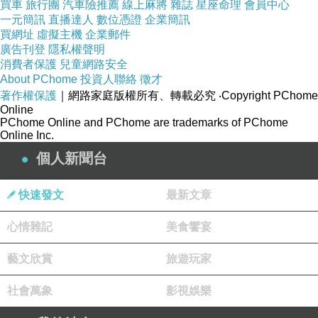
買車
旅行團
汽車險推薦
線上麻將
雜誌
星座命理
會員中心
質 感 提 升
一元簡訊
直播達人
數位憑證
企業簡訊
買網址
虛擬主機
企業郵件
廣告刊登
隱私權聲明
機身膜貼膜作業完成後，除了保護防刮防掉漆等功能之
消費者保護
兒童網路安全
外，整個主機質感大大提升哦！。
About PChome
投資人聯絡
徵才
著作權保護
｜網路家庭版權所有、轉載必究
‧Copyright PChome
Online
PChome Online and PChome are trademarks of PChome
◆
二代透氣(透明菱格紋)機身貼實機貼附圖 ◆
Online Inc.
個人新聞台
--------------------------◆ 以 下 為 加 購 品 介 紹 ◆--------------
快速發文
最新文章
------------
心情雜記
美食饗宴
◆ 【EZstick 螢幕保護貼 介紹】 ◆
藝文欣賞
旅遊玩家
◆
螢幕保護貼二大功能 ◆
社會萬象
影視娛樂