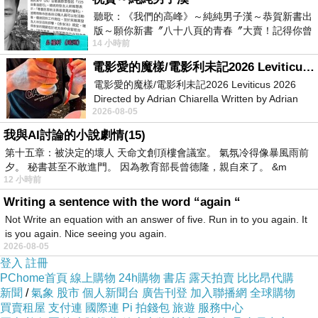
任何殘膠。
聽歌：《我們的高峰》～純純男子漢～恭賀新書出
版～願你新書〞八十八頁的青春〞大賣！記得你曾
14 小時前
經在我的版留言…「好讚的圖^^感覺大家
修 補 刮 痕
電影愛的魔樣/電影利未記2026 Leviticus 2026
電影愛的魔樣/電影利未記2026 Leviticus 2026
Directed by Adrian Chiarella Written by Adrian
接著面採弱膠背層，其膠質分子能填補塑膠、鋁、鎂合金
2026-08-05
Chiarella Starring Joe Bird
表面細微縫隙，可達到修補輕微刮痕之功效(需貼完約二
我與AI討論的小說劇情(15)
週後待所有氣泡消失即可目視效果) 。
第十五章：被決定的壞人 天命文創頂樓會議室。 氣氛冷得像暴風雨前
夕。 秘書甚至不敢進門。 因為教育部長曾德隆，親自來了。 &m
12 小時前
二 手 保 值
Writing a sentence with the word “again “
Not Write an equation with an answer of five. Run in to you again. It
is you again. Nice seeing you again.
許多二手NB、手機、數位相機、PDA及車用電視等均有
2026-08-05
一定價值，機身保存的良莠即為賣相，是于買家的第一價
登入
註冊
PChome首頁
線上購物
24h購物
書店
露天拍賣
比比昂代購
值印象，保存的良好即可變賣較好的價格。
新聞
/
氣象
股市
個人新聞台
廣告刊登
加入聯播網
全球購物
買賣租屋
支付連
國際連
Pi 拍錢包
旅遊
服務中心