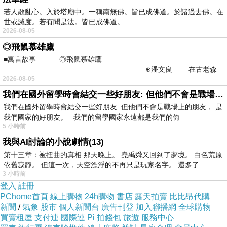
若人散亂心。入於塔廟中。一稱南無佛。皆已成佛道。於諸過去佛。在
世或滅度。若有聞是法。皆已成佛道。
2026-08-05
榮獲【FG特優】商品最高榮譽
◎飛鼠慕雄鷹
■寓言故事 ◎飛鼠慕雄鷹
⊕潘文良 在古老森
2026-08-05
林的底層，住著一隻小飛鼠
德國原裝進口，暢銷經典款
我們在國外留學時會結交一些好朋友: 但他們不會是戰場上的朋友
我們在國外留學時會結交一些好朋友: 但他們不會是戰場上的朋友， 是
我們國家的好朋友。 我們的留學國家永遠都是我們的倚
添加酪梨油精華成份
5 小時前
我與AI討論的小說劇情(13)
第十三章：被扭曲的真相 那天晚上。 堯禹舜又回到了夢境。 白色荒原
依舊寂靜。 但這一次，天空漂浮的不再只是玩家名字。 還多了
溫和舒緩乾燥的手部肌膚
3 小時前
登入
註冊
PChome首頁
線上購物
24h購物
書店
露天拍賣
比比昂代購
新聞
/
氣象
股市
個人新聞台
廣告刊登
加入聯播網
全球購物
光滑柔嫩，舒緩粗糙不適現象
買賣租屋
支付連
國際連
Pi 拍錢包
旅遊
服務中心