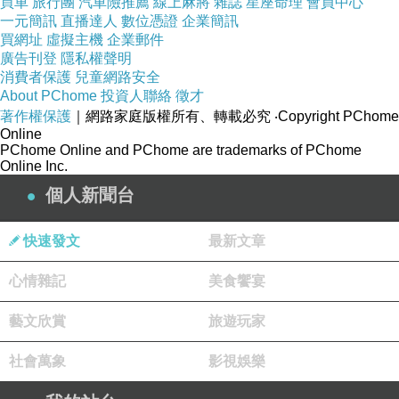
買車
旅行團
汽車險推薦
線上麻將
雜誌
星座命理
會員中心
一元簡訊
直播達人
數位憑證
企業簡訊
買網址
虛擬主機
企業郵件
廣告刊登
隱私權聲明
德國洋甘菊萃取，清新蘋果香氣
消費者保護
兒童網路安全
About PChome
投資人聯絡
徵才
著作權保護
｜網路家庭版權所有、轉載必究
‧Copyright PChome
Online
PChome Online and PChome are trademarks of PChome
Online Inc.
個人新聞台
商品訊息簡述
:
快速發文
最新文章
品
德國卡蜜兒Kamill
牌
心情雜記
美食饗宴
品
藝文欣賞
旅遊玩家
德國卡蜜兒Kamill 經典潤澤護手霜3件組
名
社會萬象
影視娛樂
內
滋潤護手霜100mlx2+經典護手霜30ml
容