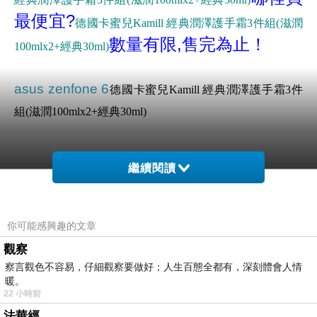
最便宜?
德國卡蜜兒Kamill 經典潤澤護手霜3件組(滋潤
數量有限,售完為止！
100mlx2+經典30ml)
asus zenfone 6
德國卡蜜兒Kamill 經典潤澤護手霜3件
組(滋潤100mlx2+經典30ml)
繼續閱讀
商品網址
:
https://tw.partner.buy.yahoo.com:443/gd/buy?
mcode=MV9Uc3Q0dW5YajFOaFBxL3ZRditpWkUzelJIR2Y1
你可能感興趣的文章
dmJsNWJpRlZ2NzdoK3hBPQ==&url=https://tw.buy.yahoo.co
觀察
m/gdsale/gdsale.asp?gdid=5183114
察言觀色不容易，仔細觀察要做好；人生百態全都有，深刻體會人情
暖。
22 小時前
商品訊息功能
:
法華經