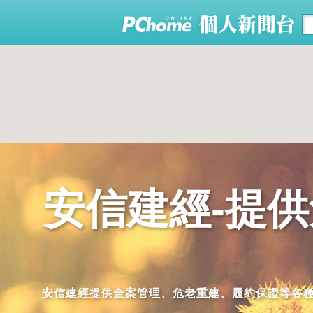
安信建經-提
安信建經提供全案管理、危老重建、履約保證等各