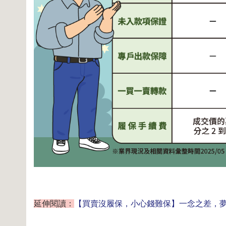
延伸閱讀：
【買賣沒履保，小心錢難保】一念之差，