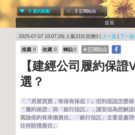
0
0
愛的鼓勵
訂閱站台
首頁
2025-07-07 10:07:26| 人氣310| 回應0 |
上一篇
|
下一篇
推薦
0
收藏
0
轉貼
0
訂閱站台
【建經公司履約保證V
選？
「『房屋買賣，有保有保庇！』但到底該怎麼保
「履約保證」與「銀行信託」，讓安信為您解說
風險依約有承擔責任。「銀行信託」主要是處理
任何賠償責任。