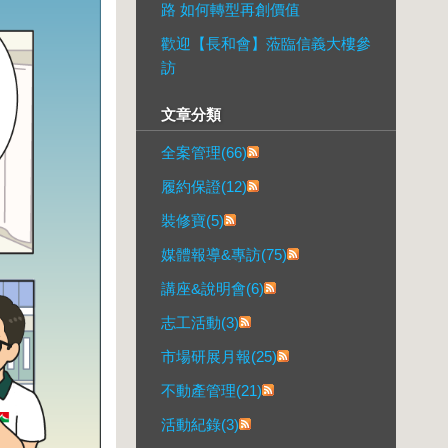
路 如何轉型再創價值
歡迎【長和會】蒞臨信義大樓參
訪
文章分類
全案管理(66)
履約保證(12)
裝修寶(5)
媒體報導&專訪(75)
講座&說明會(6)
志工活動(3)
市場研展月報(25)
不動產管理(21)
活動紀錄(3)