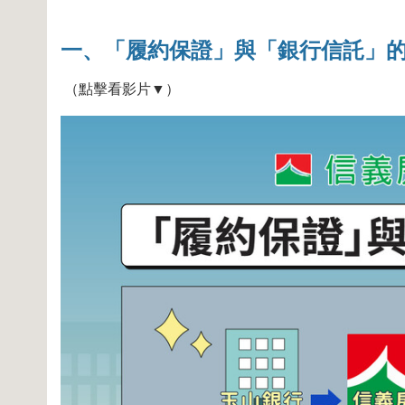
一、「履約保證」與「銀行信託」
（點擊看影片▼）