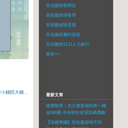
安信建經新聞台
安信建經痞客邦
安信建經隨意窩
安信建經履約保證
安信建經1111人力銀行
更多
>>
省小錢賠大錢，
最新文章
媒體報導｜自主都更補助第一桶
金580萬 中央明年有望加碼獎勵
【張總專欄】想改建卻借不到