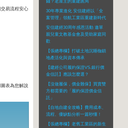
錢？老屋主的重建困局
個交易流程安心
30年專業進化 安信建經以「全
案管理」領航工業區重建新時代
安信建經30周年感恩活動 邀單
親兒童文教基金會及受助家庭同
歡
【張總專欄】打破土地沉睡枷鎖
地產活化與資本傳承
【建經公司履約保證VS.銀行價
金信託】應該怎麼選？
【沒做履保，價金難保】買賣雙
用圖表為您解說
方都需要的「履約保證價金信
託」
【自地自建全攻略】費用成本、
流程、優缺點分析一篇秒懂！
【張總專欄】老舊工業區的新生