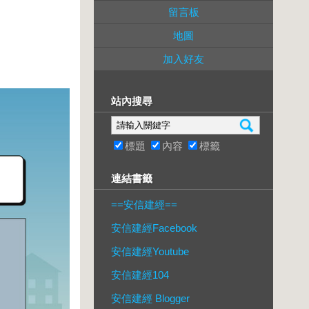
留言板
地圖
加入好友
站內搜尋
標題
內容
標籤
連結書籤
==安信建經==
安信建經Facebook
安信建經Youtube
安信建經104
安信建經 Blogger