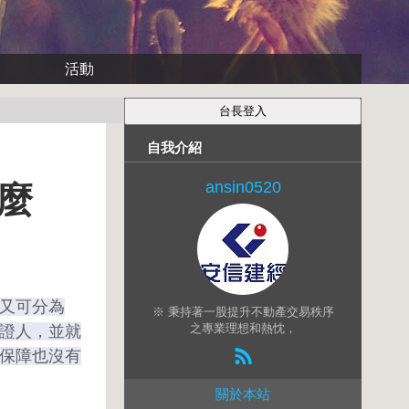
活動
自我介紹
ansin0520
麼
又可分為
※ 秉持著一股提升不動產交易秩序
之專業理想和熱忱，
證人，並就
保障也沒有
關於本站