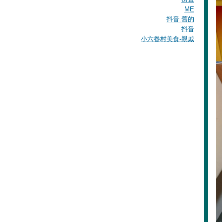
ME
抖音.舊的
抖音
小六眷村美食-親戚