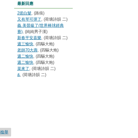
最新回應
2搓白髮
, (路痕)
又有琴可彈了
, (荷塘詩韻 二)
義.美晉級了(世界棒球經典
賽)
, (純純男子漢)
新春平安喜樂
, (荷塘詩韻 二)
週三愉快
, (四驅大炮)
老師70大壽
, (四驅大炮)
週二愉快
, (四驅大炮)
週二愉快
, (四驅大炮)
菜來了
, (荷塘詩韻 二)
&
, (荷塘詩韻 二)
要檢舉