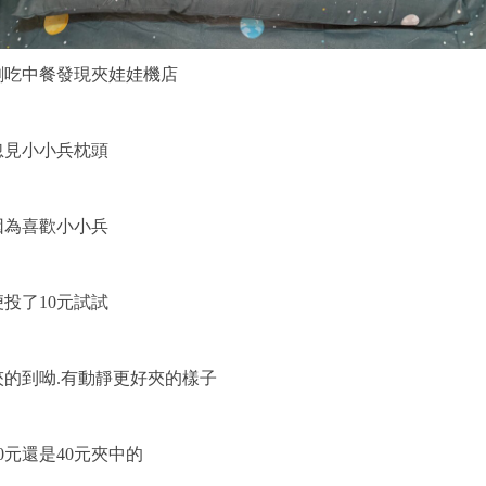
剛吃中餐發現夾娃娃機店
忽見小小兵枕頭
因為喜歡小小兵
便投了10元試試
夾的到呦.有動靜更好夾的樣子
50元還是40元夾中的