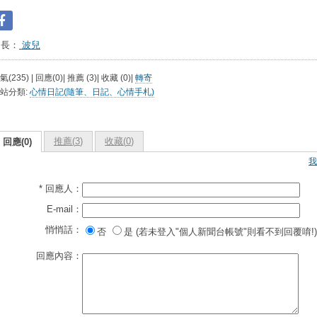
台長：
波兒
氣(235) | 回應(0)| 推薦 (
3
)| 收藏 (
0
)|
轉寄
站分類:
心情日記(隨筆、日記、心情手札)
推薦(
3
)
收藏(
0
)
回應(0)
我
* 回應人：
E-mail：
悄悄話：
否
是 (若未登入"個人新聞台帳號"則看不到回覆唷!)
回應內容：