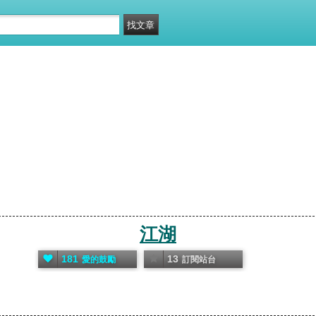
江湖
181
13
愛的鼓勵
訂閱站台