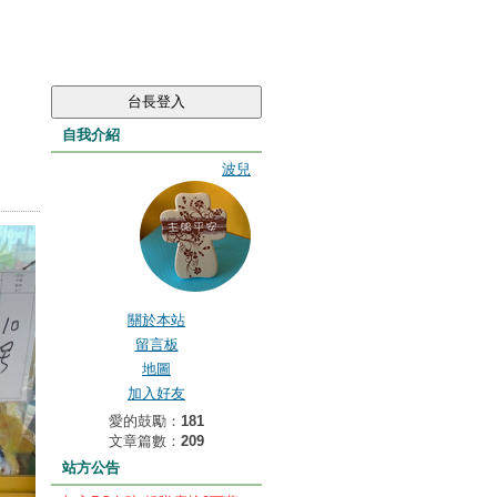
自我介紹
波兒
關於本站
留言板
地圖
加入好友
愛的鼓勵：
181
文章篇數：
209
站方公告