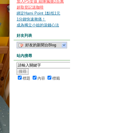
加入PS女孩 組隊瘋搶2百萬
超取登記送咖啡
綁定Hami Point 1點抵1元
1分鐘快速揪痛！
成為獨立小姐的滾錢心法
好友列表
好友的新聞台Blog
站內搜尋
標題
內容
標籤