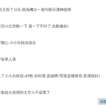
(但又投了10元.因為機台一直叫顯示運轉故障
投完10元夾動一下.過一下不叫了.自動修好)
好開心.小小兵枕頭放在
宇宙單人床
多了小小兵枕頭.(好軟.好好摸.是絨嗎?背面是橘黃色.質感很好)
床套組火箭裡的太空人不寂寞了
我