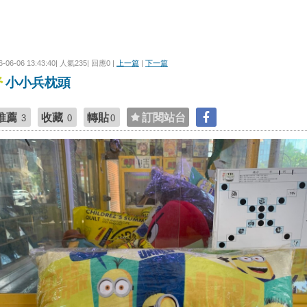
6-06-06 13:43:40| 人氣235| 回應0 |
上一篇
|
下一篇
小小兵枕頭
推薦
收藏
轉貼
訂閱站台
3
0
0