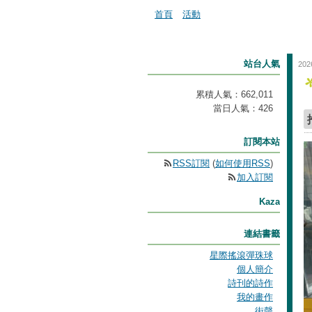
首頁
活動
站台人氣
202
累積人氣：
662,011
當日人氣：
426
訂閱本站
RSS訂閱
(
如何使用RSS
)
加入訂閱
Kaza
連結書籤
星際搖滾彈珠球
個人簡介
詩刊的詩作
我的畫作
街聲