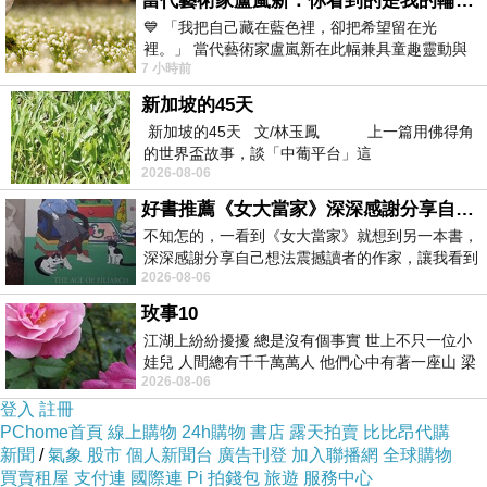
當代藝術家盧嵐新：你看到的是我的輪廓，還是你的故事？——藏在藍色裡的希望與光
睡外星球
💙 「我把自己藏在藍色裡，卻把希望留在光
裡。」 當代藝術家盧嵐新在此幅兼具童趣靈動與
7 小時前
抽象韻味的新作中，用湛藍的羽翼般色塊包覆著
沒啦.開玩笑
新加坡的45天
新加坡的45天 文/林玉鳳 上一篇用佛得角
話說川普公開 UFO 外星人檔案了
的世界盃故事，談「中葡平台」這
2026-08-06
好書推薦《女大當家》深深感謝分享自己想法震撼讀者的作家，讓我看到不同樣貌的家庭！
真是過癮
不知怎的，一看到《女大當家》就想到另一本書，
深深感謝分享自己想法震撼讀者的作家，讓我看到
我也有問聖經耶
2026-08-06
不同樣貌的家庭！ 《女大
玫事10
江湖上紛紛擾擾 總是沒有個事實 世上不只一位小
問上帝.川普都公開外星人了
娃兒 人間總有千千萬萬人 他們心中有著一座山 梁
2026-08-06
山佛山泰華衡恆嵩 一山之高
登入
註冊
聖經裡有記載外星人嗎?
PChome首頁
線上購物
24h購物
書店
露天拍賣
比比昂代購
新聞
/
氣象
股市
個人新聞台
廣告刊登
加入聯播網
全球購物
買賣租屋
支付連
國際連
Pi 拍錢包
旅遊
服務中心
當時翻聖經有記下來.