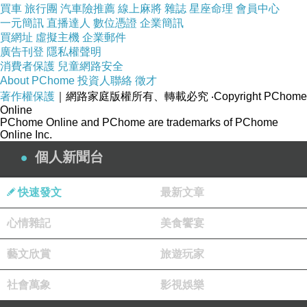
買車
旅行團
汽車險推薦
線上麻將
雜誌
星座命理
會員中心
一元簡訊
直播達人
數位憑證
企業簡訊
買網址
虛擬主機
企業郵件
疑似
廣告刊登
隱私權聲明
消費者保護
兒童網路安全
About PChome
投資人聯絡
徵才
著作權保護
｜網路家庭版權所有、轉載必究
‧Copyright PChome
Online
PChome Online and PChome are trademarks of PChome
Online Inc.
個人新聞台
快速發文
最新文章
心情雜記
美食饗宴
藝文欣賞
旅遊玩家
社會萬象
影視娛樂