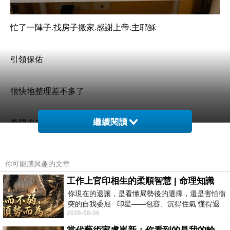
忙了一陣子.找房子搬家.感謝上帝.主耶穌
引領保佑
很快地整理差不多了
繼續閱讀
希望未來日子平安
你可能感興趣的文章
-------------------------
工作上官印相生的柔順智慧 | 命理知識
你現在的退讓，是看懂局勢後的選擇，還是害怕衝
買的新床套很特別
突的自我委屈 印星——包容、沉得住氣 懂得退
2026-08-06
一步觀察，不會