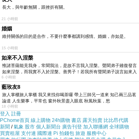
長大，與年齡無關，跟挫折有關。
21 小時前
婚姻
維持關係的目的是合作，不要什麼事都講到感情。婚姻，亦如是。
15 小時前
如來不入涅槃
惟諸菩薩能見我身，常聞我法，是故不言我入涅槃。聲聞弟子雖復發言
如來涅槃，而我實不入於涅槃。善男子！若我所有聲聞弟子說言如來入
6 小時前
藍玫友8
旅人掌櫃旅人掌櫃 我又來找你喝茶囉 帶上三師兄一道來 知己兩三品茗
論道 人生樂事，平常也 窗外秋景盡入眼底 秋風秋葉，愁
18 小時前
登入
註冊
PChome首頁
線上購物
24h購物
書店
露天拍賣
比比昂代購
新聞
/
氣象
股市
個人新聞台
廣告刊登
加入聯播網
全球購物
買賣租屋
支付連
國際連
Pi 拍錢包
旅遊
服務中心