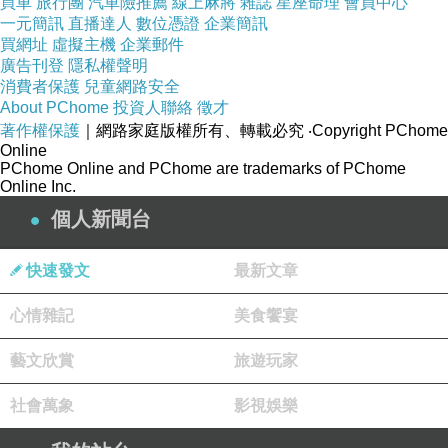
買車
旅行團
汽車險推薦
線上麻將
雜誌
星座命理
會員中心
一元簡訊
直播達人
數位憑證
企業簡訊
買網址
虛擬主機
企業郵件
廣告刊登
隱私權聲明
消費者保護
兒童網路安全
About PChome
投資人聯絡
徵才
著作權保護
｜網路家庭版權所有、轉載必究
‧Copyright PChome
Online
PChome Online and PChome are trademarks of PChome
Online Inc.
個人新聞台
快速發文
最新文章
心情雜記
美食饗宴
藝文欣賞
旅遊玩家
社會萬象
影視娛樂