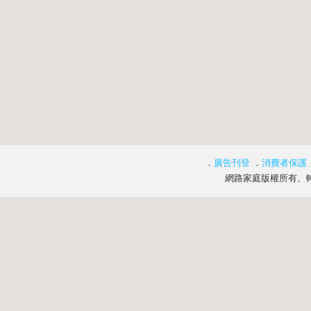
．
廣告刊登
．
消費者保護
網路家庭版權所有、轉載必究 