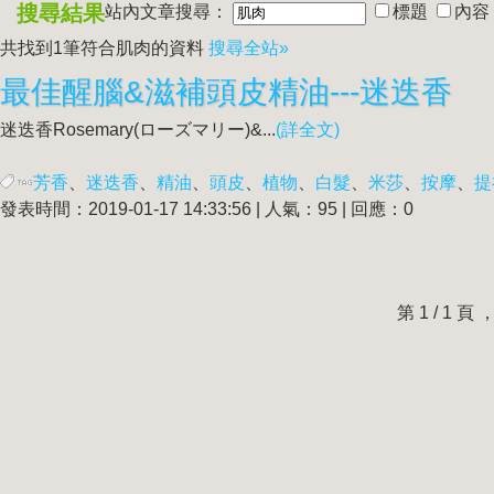
搜尋結果
站內文章搜尋：
標題
內容
共找到1筆符合
肌肉
的資料
搜尋全站»
最佳醒腦&滋補頭皮精油---迷迭香
迷迭香Rosemary(ローズマリー)&...
(詳全文)
芳香
、
迷迭香
、
精油
、
頭皮
、
植物
、
白髮
、
米莎
、
按摩
、
提
發表時間：2019-01-17 14:33:56 | 人氣：95 | 回應：0
第 1 / 1 