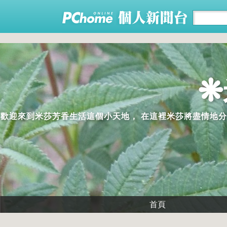
❋
歡迎來到米莎芳香生活這個小天地， 在這裡米莎將盡情地分
首頁