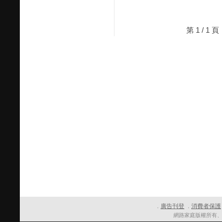
第 1 / 
廣告刊登
消費者保護
．
．
網路家庭版權所有、轉載必究