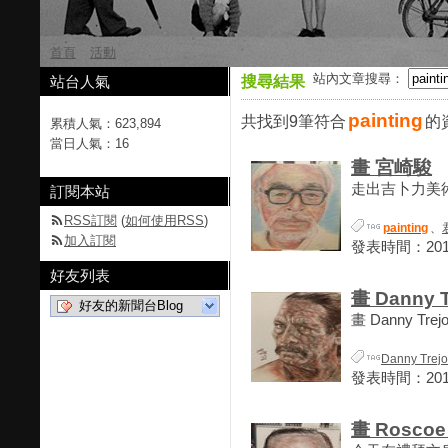
首頁
活動
站內文章搜尋：
站台人氣
搜尋結果
painting
共找到9筆符合
的
累積人氣：
623,894
當日人氣：
16
畫 宮崎駿
走出吉卜力美術
訂閱本站
RSS訂閱
(
如何使用RSS
)
painting
、
加入訂閱
發表時間：2018-
好友列表
畫 Danny T
好友的新聞台Blog
畫 Danny Trejo
Danny Trejo
發表時間：2018-
畫 Roscoe 