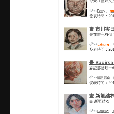
今天在禮拜文房
Fatty
、
pa
發表時間：2018-
畫 市川実日
先前畫完有個遺
painting
、
發表時間：2018-
畫 Saoirse
忘記那是哪一年
瑟夏·羅南
、
發表時間：2018-
畫 新垣結
畫 新垣結衣 ..
新垣結衣
、