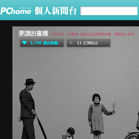
夢讀的書櫃
─3月16日；炸雞塊- 此站台介紹我看的書、我的個人創作
1,740
11
愛的鼓勵
訂閱站台