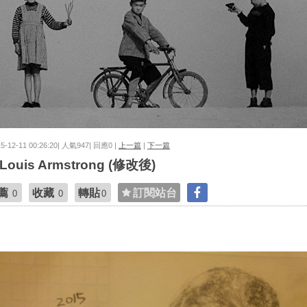
15-12-11 00:26:20| 人氣947| 回應0 |
上一篇
|
下一篇
Louis Armstrong (修改後)
薦
收藏
轉貼
訂閱站台
0
0
0