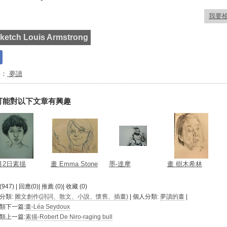
我要
ketch Louis Armstrong
長：
夢讀
可能對以下文章有興趣
月2日素描
畫 Emma Stone
墨-達摩
畫 樹木希林
947) | 回應(0)| 推薦 (
0
)| 收藏 (
0
)
分類:
圖文創作(詩詞、散文、小說、懷舊、插畫)
| 個人分類:
夢讀的畫
|
類下一篇:
畫-Léa Seydoux
類上一篇:
素描-Robert De Niro-raging bull