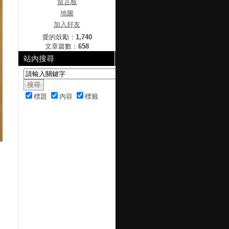
留言板
地圖
加入好友
愛的鼓勵：
1,740
文章篇數：
658
站內搜尋
標題
內容
標籤