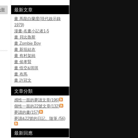
最新文章
檢舉
畫 馬龍白蘭度(現代啟示錄
1979)
漫畫-名畫小記者1-5
畫 貝比魯斯
畫 Zombie Boy
畫 新垣結衣
畫 有村架純
畫 侯孝賢
畫 悟空&琪琪
畫 布馬
畫 許冠文
文章分類
感性一面的夢讀文章(196)
個性一面的22號文章(132)
夢讀的畫(157)
夢讀&22號的日記、隨筆.(56)
最新回應