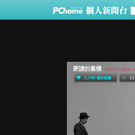
夢讀的書櫃
─3月16日；炸雞塊
1,740
11
愛的鼓勵