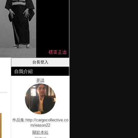
自我介紹
夢讀
作品集:http://cargocollective.co
m/eason22
關於本站