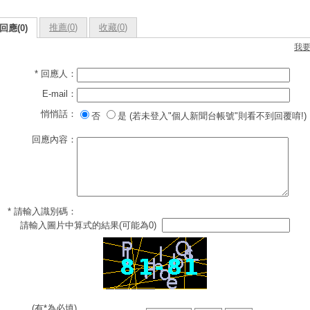
推薦(
0
)
收藏(
0
)
回應(0)
我
* 回應人：
E-mail：
悄悄話：
否
是 (若未登入"個人新聞台帳號"則看不到回覆唷!)
回應內容：
* 請輸入識別碼：
請輸入圖片中算式的結果(可能為0)
(有*為必填)