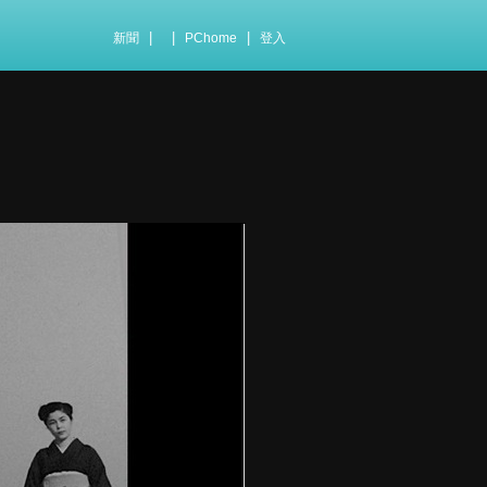
|
|
|
新聞
PChome
登入