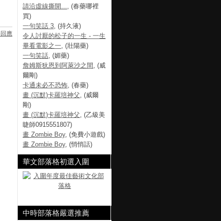
請沿虛線撕開...
, (春藥哪裡
買)
一句笑話 3
, (持久液)
要回應
令人討厭的松子的一生 - 一生
畢看電影之一
, (壯陽藥)
一句笑話
, (媚藥)
詹姆斯狄恩到阿萊沙之間
, (威
爾剛)
卡通未必不恐怖
, (春藥)
畫 (沉默)卡羅培神父
, (威爾
剛)
畫 (沉默)卡羅培神父
, (乙級美
睫師0915551807)
畫 Zombie Boy
, (免費小遊戲)
畫 Zombie Boy
, (悄悄話)
華文部落格初選入圍
中時部落格嚴選推薦