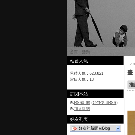
首頁
活動
站台人氣
20
畫 
累積人氣：
623,821
當日人氣：
13
推
訂閱本站
RSS訂閱
(
如何使用RSS
)
加入訂閱
好友列表
好友的新聞台Blog