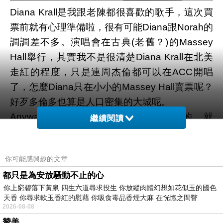
Diana Krall是我跟老陳都很喜歡的歌手，這次買
票前就有心理準備啦，很有可能Diana跟Norah的
調調差不多。演唱會在古典(老舊？)的Massey
Hall舉行，其實我不是很清楚Diana Krall在北美
走紅的程度，只是連周杰倫都可以在ACC開唱
了，怎麼Diana只在小小的Massey Hall賣票呢？
好歹多倫多也算是人口密集的大城呢。
Anyway，我這次的心得感想是差不多的，就
繼續閱讀
是…她也唱得跟CD一樣好(總不能要求爵士歌手
載歌載舞)。但Diana Krall在演唱會裡展現了我不
你可能感興趣的文章
熟悉的那一面，她從頭到尾自行負責鋼琴的部
都只是為安放騷動不止的心
份，是很專業的鋼琴手喔，甚至讓我覺得整場演
你上窮碧落下黃泉 四生六道尋求投生 你放縱肉體幻想如花似玉的國色
唱會裡”演奏表演”跟”歌喉表演”佔有一樣的比重。
天香 你尋求軟玉香紅的慰藉 你吸食毒品香煙大麻 在恍惚之間瞥
另外，Diana比Norah愛講話一些，談話帶有很北
2026-08-08
美的幽默，笑點連連，但是!!!…就是這個但是
贊美