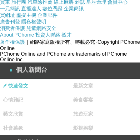
買車
旅行團
汽車險推薦
線上麻將
雜誌
星座命理
會員中心
一元簡訊
直播達人
數位憑證
企業簡訊
買網址
虛擬主機
企業郵件
廣告刊登
隱私權聲明
消費者保護
兒童網路安全
About PChome
投資人聯絡
徵才
著作權保護
｜網路家庭版權所有、轉載必究
‧Copyright PChome
Online
PChome Online and PChome are trademarks of PChome
近期看秀心得
上一篇：
Online Inc.
令人回味的Jersey Boys
下一篇：
個人新聞台
快速發文
最新文章
心情雜記
美食饗宴
藝文欣賞
旅遊玩家
社會萬象
影視娛樂
米拉拉
2009-05-14 01:45:06