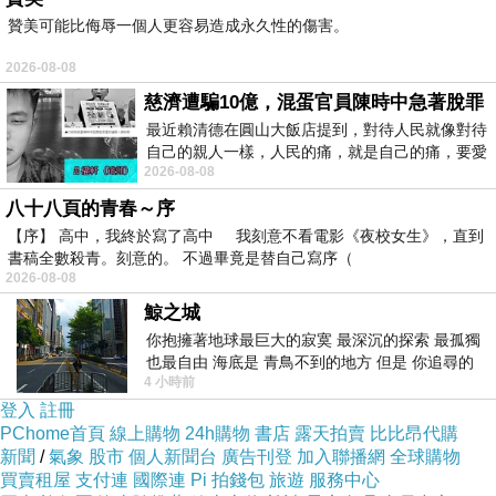
贊美可能比侮辱一個人更容易造成永久性的傷害。
啊… Diana講話像嗑過藥一樣，常常講一講就忽
然斷句結束，或是語氣朦朧進入神遊狀態，啊，
2026-08-08
真想把她抓去驗尿檢查一下。
慈濟遭騙10億，混蛋官員陳時中急著脫罪
跟去聽歌劇一樣，這場演唱會的觀眾年紀層也是
最近賴清德在圓山大飯店提到，對待人民就像對待
自己的親人一樣，人民的痛，就是自己的痛，要愛
蠻高的，目測平均至少45以上。剛剛上網查一
2026-08-08
民如親，說的這麼好聽，實際上根本沒做
下，Diana今年剛好也45了，齁齁齁，那她那個
八十八頁的青春～序
身材算保持得很好耶。
【序】 高中，我終於寫了高中 我刻意不看電影《夜校女生》，直到
書稿全數殺青。刻意的。 不過畢竟是替自己寫序（
演唱會最大的敗筆就是…因為是在陰雨綿綿的禮
2026-08-08
拜四晚上舉行，等我下班塞車回到家再坐地鐵去
鯨之城
downtown，你祖媽我已經粉累了。在上半場時
你抱擁著地球最巨大的寂寞 最深沉的探索 最孤獨
我也呈現幾近神遊的狀態，有那麼一滴滴的時間
也最自由 海底是 青鳥不到的地方 但是 你追尋的
4 小時前
幸福 可以比珍珠更
我就要在Diana低沉的歌喉聲中睡著了(汗顏)…
登入
註冊
唉，最近的秀幾乎是看一場睡一場，爆浪費錢
PChome首頁
線上購物
24h購物
書店
露天拍賣
比比昂代購
新聞
/
氣象
股市
個人新聞台
廣告刊登
加入聯播網
全球購物
的。
買賣租屋
支付連
國際連
Pi 拍錢包
旅遊
服務中心
體驗過就好，無非就是這樣。