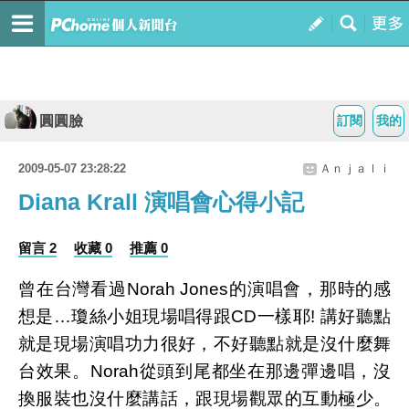
圓圓臉
訂閱
我的
2009-05-07 23:28:22
Ａｎｊａｌｉ
Diana Krall 演唱會心得小記
留言 2
收藏 0
推薦 0
曾在台灣看過Norah Jones的演唱會，那時的感
想是…瓊絲小姐現場唱得跟CD一樣耶! 講好聽點
就是現場演唱功力很好，不好聽點就是沒什麼舞
台效果。Norah從頭到尾都坐在那邊彈邊唱，沒
換服裝也沒什麼講話，跟現場觀眾的互動極少。