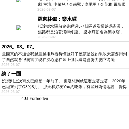
劇 主演: 申敏兒 / 金南熙 / 李承勇 / 金英雅 電影眼
2026-08-07
眸2026描述攝影師徐珍因遺
羅東林鐵：樂水驛
抵達樂水驛前會先經過5-7號隧道及橫越碼崙溪，
鐵路都是沿著溪畔修建。 樂水驛初名為濁水驛，
2026-08-07
但因與臺鐵集集線車站同名，於1953
2026。08。07。
畫圖真的不適合我越畫越排斥看得懂就好了應該是說如果改天需要用到
了自然就會很厲害了現在沒心思在圖上但我還是會努力把它考過———
2026-08-07
繞了一圈
沒想到上次寫文已經是一年前了。 更沒想到就這麼走著走著，2026年
已經來到了Q3的8月。 那天和好友You約吃飯，有些難為情地說「覺得
2026-08-07