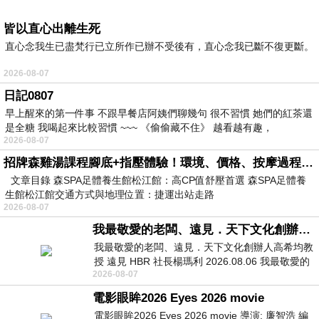
皆以直心出離生死
直心念我生已盡梵行已立所作已辦不受後有，直心念我已斷不復更斷。
2026-08-07
日記0807
早上醒來的第一件事 不跟早餐店阿姨們聊幾句 很不習慣 她們的紅茶還
是全糖 我喝起來比較習慣 ~~~ 《偷偷藏不住》 越看越有趣，
2026-08-07
招牌森雞湯課程腳底+指壓體驗！環境、價格、按摩過程全紀錄，森SPA足體養生館松江館最新價格表
文章目錄 森SPA足體養生館松江館：高CP值舒壓首選 森SPA足體養
生館松江館交通方式與地理位置：捷運出站走路
2026-08-07
我最敬愛的老闆、遠見．天下文化創辦人高希均教授
我最敬愛的老闆、遠見．天下文化創辦人高希均教
授 遠見 HBR 社長楊瑪利 2026.08.06 我最敬愛的
2026-08-07
老闆、遠見．天下文化創辦人高希均教
電影眼眸2026 Eyes 2026 movie
電影眼眸2026 Eyes 2026 movie 導演: 廉智浩 編