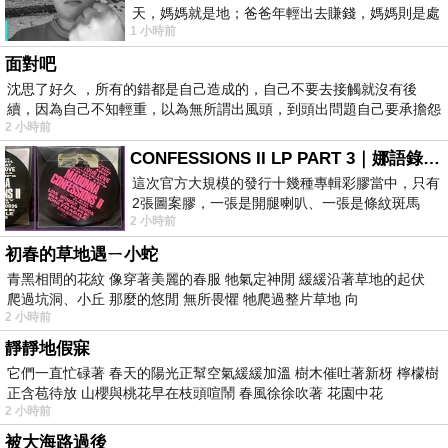
天，媽媽就是地；爸爸年輕出去賺錢，媽媽則是處
1 小時前
理家務，職業不分高低貴賤，只有人品才
面對吧
沈思了好久 ，所有的錯都是自己造成的，自己不要去接觸就沒有後
續，因為自己不知輕重，以為無所謂出風頭，到頭出問題自己要承擔怨
2 小時前
不
CONFESSIONS II LP PART 3｜娜語錄II LP PART 3
這次官方大規模的發行十幾種專輯彩膠當中，只有
2張圖案膠，一張是開腿喇叭、一張是條紋斑馬
2 小時前
版；目前官網上只剩澳洲商店AU STORE
初春的草地遇ㄧ小蛇
青黑相間的花紋 像穿著美麗的春服 牠氣定神閒 緩緩沿著草地的起伏
爬過坑洞、小丘 那麼的悠閒 無所畏懼 牠爬過整片草地 向
2 小時前
靜靜地假寐
它們一直忙碌著 春天的陽光正幫空氣緩緩加溫 樹木催吐著新枒 檸檬樹
正含苞待放 山櫻與桃花早在枝頭喧鬧 春風徐徐吹著 花園中花
2 小時前
被大海路過後