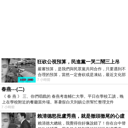
狂砍公視預算，民進黨一哭二鬧三上吊
嚴審預算，是我們與民眾黨共同合作，只要遇到不
合理的預算，當然一定會砍或是凍結，最近文化部
7 小時前
要編列公視和Taiwan plus預算，在110年
春燕---(二)
《 春 燕 》 三、你們唱戲的 春燕考進輔仁大學。平日在學校工讀，晚
上在學校附近的餐廳當外場。寒暑假白天到鎮公所幫忙整理文件
7 小時前
賴清德怒批盧秀燕，就是徹頭徹尾的心虛
賴清德大總統，我覺得你好像說錯了！你在台中替