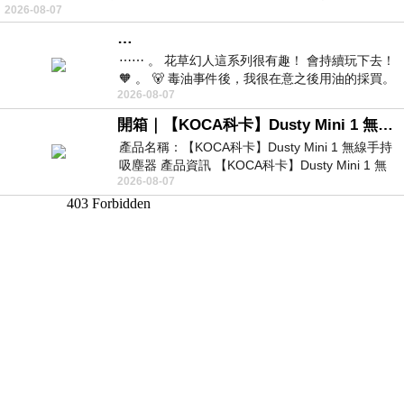
2026-08-07
…
⋯⋯ 。 花草幻人這系列很有趣！ 會持續玩下去！
🧡 。 🐻 毒油事件後，我很在意之後用油的採買。
2026-08-07
前天購買了我之前就很愛
開箱｜【KOCA科卡】Dusty Mini 1 無線手持吸塵器
產品名稱：【KOCA科卡】Dusty Mini 1 無線手持
吸塵器 產品資訊 【KOCA科卡】Dusty Mini 1 無
2026-08-07
線手持吸塵器評語： 能吸、能吹兼具兩