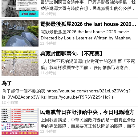
最近談到國票金這件事，已經是鬧得沸沸揚揚，我
替許崑源大哥有時候在想，民進黨提出的公公併，
10 小時前
其實就是想要國庫通黨庫，鬧出最大的醜
電影最後孤屋2026 the last house 2026 movie
電影最後孤屋2026 the last house 2026 movie
Directed by Louis Leterrier Written by Matthew
11 小時前
Robinson Starring Greta Lee Wa
典藏封面聊兩句-【不死藥】
人類對不死的渴望源自於對死亡的恐懼 而「不死
藥」就這樣橫擺在你面前： 任何創傷迅速癒合、
11 小時前
停止衰老、痛覺消失…堪
為了
為了那每一個不眠的夜 https://youtube.com/shorts/021xLpZ0W9g?
is=9VvB2Aqpnp3WIKzl https://youtu.be/T9R6YZ294Hc?is=
12 小時前
民進黨昔日在野推給中央，今日甩鍋地方
上回我曾講過，中華民國政府要的是一個真正會做
事的專業團隊，而且要真正解決問題的團隊，而不
12 小時前
是只會到處甩鍋的雙標團隊，最近民進黨