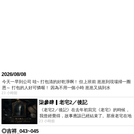
2026/08/08
今天一早到公司 哇~ 打包清的好乾淨啊！ 但上班前 崽崽到現場掃一圈
恩～ 打包的人好可憐喔！ 因為不用一個小時 崽崽又搞到水
23 小時前
柒參肆▎老宅2／後記
《老宅2／後記》在去年初寫完《老宅》的時候，
我曾經覺得，故事應該已經結束了。那座老宅在地
23 小時前
震中倒塌，七個人終於離開那片黑暗，
◎吉祥_043~045