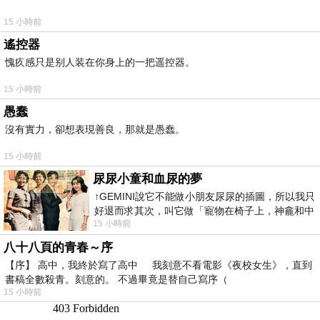
15 小時前
遙控器
愧疚感只是别人装在你身上的一把遥控器。
15 小時前
愚蠢
沒有實力，卻想表現善良，那就是愚蠢。
15 小時前
尿尿小童和血尿的夢
↑GEMINI說它不能做小朋友尿尿的插圖，所以我只
好退而求其次，叫它做「寵物在椅子上，神龕和中
15 小時前
年人臉孔」的畫了。 六月底
八十八頁的青春～序
【序】 高中，我終於寫了高中 我刻意不看電影《夜校女生》，直到
書稿全數殺青。刻意的。 不過畢竟是替自己寫序（
15 小時前