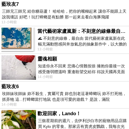
藍玫友7
三師兄三師兄 給你糖葫蘆！ 哈哈哈，把你的嘴糊起來 讓你不能跟上天
說我壞話 好吧！玩打蟑螂是有點髒 那一起來去看白海豚飛躍
13 小時前
當代藝術家盧嵐新：不刻意的線條最自由，讓色彩流動、筆觸自己說話
🌊 不刻意的線條，最自由 當代藝術家盧嵐新在此
幅充滿動態感與奔放氣息的抽象新作中，以大膽的
13 小時前
藍色顏料在白色畫布上揮灑、壓印與流淌
靈魂相願
知道你永不回來 悲痛心情難按捺 擁抱你最後一次
感受微弱體溫時 重逢盼望交給祢 祢說天國再見面
14 小時前
此刻忍淚說別離 他日靈魂再
藍玫友6
玫師妹玫師妹 妳不殺生，實屬可貴 妳也別老逗著蟑螂玩 妳不打死牠，
抓弄牠 這...打蟑螂當打地鼠 也是項可愛的遊戲？ 是說，滿院
14 小時前
歡迎回家，Lando！
三個星期前的週六，去伊利沙白市的寵物用品店購
買 Kylo 的零食。那家店有賣虎皮鸚鵡，我每次光