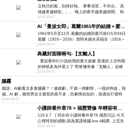
立秋日的風，刮得好熱。 軍事演習，不外出。 高
雄越來越精彩。。。 晚上的夜市越來越熱鬧。 秋
2026-08-07
天的風刮得很熱 夜遊消暑熱。。。
AI「曼波女郎」葛蘭1961年的結婚＋蜜月旅行 #戀上老電影 #葛蘭 #粟子
1961年5月至12月 葛蘭的結婚與蜜月旅行5月04日
葛蘭（1933～2026）偕同未婚夫高福全（1916～
2026-08-07
2004）乘郵輪赴倫敦6月15日於英國倫敦St.S
典藏封面聊兩句-【支離人】
要說看科幻小說給我的最大啟蒙 莫過於上古時期
的神祇多為外星人了 即便擁有像「支離人」這種
2026-08-07
驚世駭俗的神通法門 也未必讀
腦霧
聽說，AI劇看太多會腦霧？！連續劇，千篇一律劇情，一樣的狗血，很
膩...AI 劇，雖然男女主都長的差不多，但劇情短短的，很適合打發時
2026-08-07
小護師番外章78 > 福慧雙修 年輕卻有個老靈魂 ㄑ金剛經〉podcast
115.6.7 ( 同步存小護師番外章78 感恩日記-今天
心裡特別的感動,因為選課燒腦,line A梳爬, 上完失
2026-08-07
智課的她,特來傾