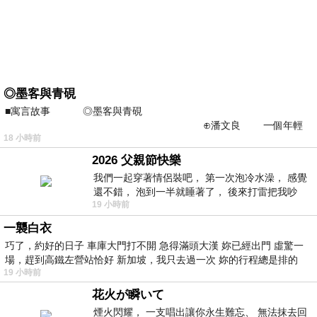
◎墨客與青硯
■寓言故事 ◎墨客與青硯
⊕潘文良 一個年輕
18 小時前
的墨客，在京城的古玩肆裡
2026 父親節快樂
我們一起穿著情侶裝吧， 第一次泡冷水澡， 感覺
還不錯， 泡到一半就睡著了， 後來打雷把我吵
19 小時前
醒， 手
一襲白衣
巧了，約好的日子 車庫大門打不開 急得滿頭大漢 妳已經出門 虛驚一
場，趕到高鐵左營站恰好 新加坡，我只去過一次 妳的行程總是排的
19 小時前
花火が瞬いて
煙火閃耀， 一支唱出讓你永生難忘、 無法抹去回