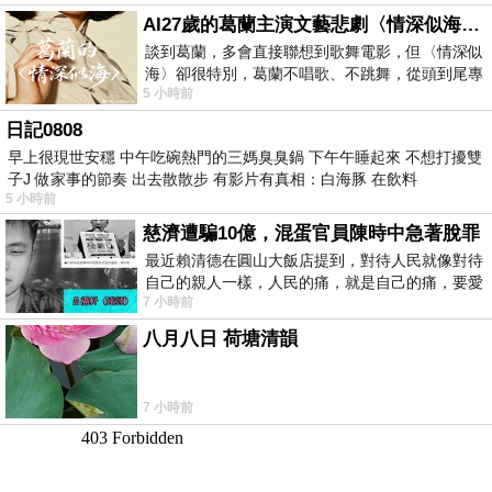
AI27歲的葛蘭主演文藝悲劇〈情深似海〉 #戀上老電影 #葛蘭 #粟子
談到葛蘭，多會直接聯想到歌舞電影，但〈情深似
海〉卻很特別，葛蘭不唱歌、不跳舞，從頭到尾專
5 小時前
心演戲。拍攝期間，經常工作超過12個鐘
日記0808
早上很現世安穩 中午吃碗熱門的三媽臭臭鍋 下午午睡起來 不想打擾雙
子J 做家事的節奏 出去散散步 有影片有真相：白海豚 在飲料
5 小時前
慈濟遭騙10億，混蛋官員陳時中急著脫罪
最近賴清德在圓山大飯店提到，對待人民就像對待
自己的親人一樣，人民的痛，就是自己的痛，要愛
7 小時前
民如親，說的這麼好聽，實際上根本沒做
八月八日 荷塘清韻
7 小時前