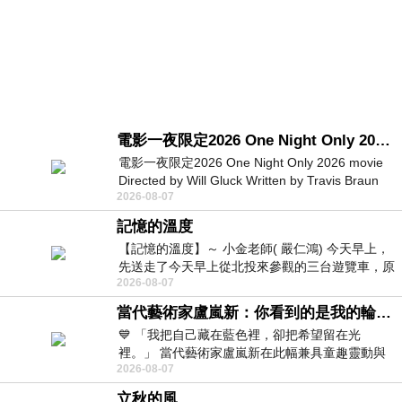
電影一夜限定2026 One Night Only 2026 movie
電影一夜限定2026 One Night Only 2026 movie
Directed by Will Gluck Written by Travis Braun
2026-08-07
Starring Monica Barbaro
記憶的溫度
【記憶的溫度】～ 小金老師( 嚴仁鴻) 今天早上，
先送走了今天早上從北投來參觀的三台遊覽車，原
2026-08-07
以為展場已經差不多要安靜下來，卻發
當代藝術家盧嵐新：你看到的是我的輪廓，還是你的故事？——藏在藍色裡的希望與光
💙 「我把自己藏在藍色裡，卻把希望留在光
裡。」 當代藝術家盧嵐新在此幅兼具童趣靈動與
2026-08-07
抽象韻味的新作中，用湛藍的羽翼般色塊包覆著
立秋的風