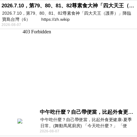
2026.7.10，第79、80、81、82尊素食大神「四大天王（護界）」降臨寶島台灣（6）
2026.7.10，第79、80、81、82尊素食神「四大天王（護界）」降臨
寶島台灣（6） https://zh.wikip
2026-08-07
中午吃什麼？自己帶便當，比起外食更健康-夏季日常。(舞動馬尾廚房)
中午吃什麼？自己帶便當，比起外食更健康-夏季
日常。(舞動馬尾廚房) 「今天吃什麼？」 「便
2026-08-07
當？麵？還是炒飯？」 每天都在選擇