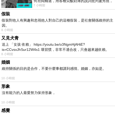
何欣純輔選，用各種尖酸刻薄的說詞批判盧秀燕，
7 小時前
罵她施政滿意度輸給陳其邁，甚至還說盧
假裝
假裝對他人有興趣和忽視他人對自己的這種假裝，是社會關係維持的主
因。
8 小時前
又見犬青
送上 「女孩 依賴」 https://youtu.be/o3NgmHjAHiE?
is=CCvsvJhSur12W4s1 壞習慣，非常不適合改，只會越來越依賴。
8 小時前
我害怕的
婚姻
維持關係的目的是合作，不要什麼事都講到感情。婚姻，亦如是。
10 小時前
形象
沒有能力的人最愛努力保持形象，
10 小時前
感覺