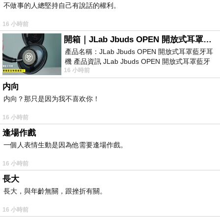
不做事的人總堅持自己有說話的權利。
16 小時前
開箱｜JLab Jbuds OPEN 開放式耳罩藍牙耳機 - 設計美學，輕巧、透氣、環境音全物理達成！
產品名稱：JLab Jbuds OPEN 開放式耳罩藍牙耳
機 產品資訊 JLab Jbuds OPEN 開放式耳罩藍牙
16 小時前
耳機評語：非常有特色，值得喜愛美型工
内向
内向？那只是因为我不喜欢你！
16 小時前
逢場作戲
一個人表情生動是因為他需要逢場作戲。
16 小時前
長大
長大，與年齡無關，跟挫折有關。
16 小時前