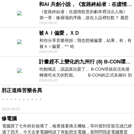
和AI 共創小說，《套路終結者：在虛情假意的劇本裡活出人格》
《套路終結者：在虛情假意的劇本裡活出人格》
第一章：修羅場的序曲，誰在人設裡狂歡？ 麗思
2026-08-07
卡爾頓酒店的總統套房內，燈光昏
被ＡＩ偏愛，ＸＤ
和你分享音樂視頻：我也想被偏愛，結果，有，有
被ＡＩ偏愛，^^ 哈
2026-08-07
計畫趕不上變化的九州行 (8) B-CON環球塔
吃飽喝足，該認真玩耍了… B-CON塔就在活魚迴
轉壽司水天的對面。 B-CON的正式名稱叫 別
2026-08-07
邪正道殊苦樂各異
。。。。。。。。。。
2026-08-07
修電腦
電腦買了七年終於操壞了，檢查後要換主機板，等叫貨到安裝完成已經
過了四天，今天去拿電腦時說了有點想念電腦，老闆問我是電腦重度