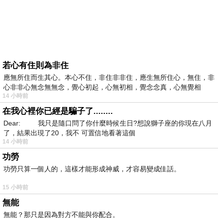
若心有住則為非住
應無所住而生其心。本心不住，非住非非住，應生無所住心，無住，非
心非非心無念無無念，覺心初起，心無初相，覺念念真，心無覺相
14 小時前
在我心裡你已經是騙子了........
Dear: 我只是隨口問了你什麼時候生日?想說獅子座的你現在八月
了，結果出現了20，我不 可置信地看著這個
14 小時前
功勞
功勞只算一個人的，這樣才能形成神威，才容易變成佳話。
15 小時前
無能
無能？那只是因為對方不能與你配合。