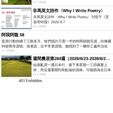
14 小時前
顧都會去看一下。他們偶爾會引進 C
非馬英文詩作〈Why I Write Poetry〉
非馬英文詩作〈Why I Write Poetry〉刊登于《芝
加哥时报》2026.8.7
14 小時前
阿我阿龍 58
監視行動持續了三個多月。他們或許只需一半的時間就能完成，但梅麗
特卻異常謹慎。或者說，比平常更謹慎。她找到了一艘特工處停泊在
14 小時前
週間農居第284週（2026/6/23-2026/6/24) 夏至 金黃稻浪洋溢豐收喜悅
結束亂買一通日本行，接下來星期一三四都要上
班，而且還要開到有點遠的員林。可能因為在日本
14 小時前
花不少錢，星期一出門上班時，心裡沒有一