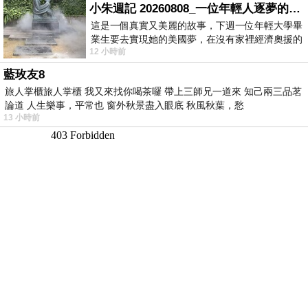
小朱週記 20260808_一位年輕人逐夢的真實故事
這是一個真實又美麗的故事，下週一位年輕大學畢
業生要去實現她的美國夢，在沒有家裡經濟奧援的
12 小時前
情況下，靠著自我努力工作累積出國基
藍玫友8
旅人掌櫃旅人掌櫃 我又來找你喝茶囉 帶上三師兄一道來 知己兩三品茗
論道 人生樂事，平常也 窗外秋景盡入眼底 秋風秋葉，愁
13 小時前