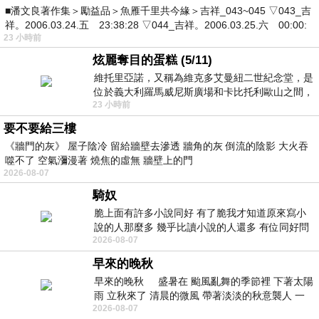
■潘文良著作集＞勵益品＞魚雁千里共今緣＞吉祥_043~045 ▽043_吉
祥。2006.03.24.五 23:38:28 ▽044_吉祥。2006.03.25.六 00:00:
23 小時前
炫麗奪目的蛋糕 (5/11)
維托里亞諾，又稱為維克多艾曼紐二世紀念堂，是
位於義大利羅馬威尼斯廣場和卡比托利歐山之間，
23 小時前
用以紀念統一義大利統一後的的第一位國
要不要給三樓
《牆門的灰》 屋子陰冷 留給牆壁去滲透 牆角的灰 倒流的陰影 大火吞
噬不了 空氣瀰漫著 燒焦的虛無 牆壁上的門
2026-08-07
騎奴
脆上面有許多小說同好 有了脆我才知道原來寫小
說的人那麼多 幾乎比讀小說的人還多 有位同好問
2026-08-07
了一個問題 她說為什麼高中文學獎的
早來的晚秋
早來的晚秋 盛暑在 颱風亂舞的季節裡 下著太陽
雨 立秋來了 清晨的微風 帶著淡淡的秋意襲人 一
2026-08-07
下子 又被赤