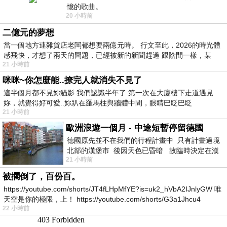
憶的歌曲。
20 小時前
二億元的夢想
當一個地方連雜貨店老闆都想要兩億元時。 行文至此，2026的時光體
感飛快，才想了兩天的問題，已經被新的新聞趕過 跟陰間一樣，某
21 小時前
咪咪~你怎麼能..撩完人就消失不見了
這半個月都不見妳貓影 我們認識半年了 第一次在大廈樓下走道遇見
妳，就覺得好可愛..妳趴在羅馬柱與牆體中間，眼睛巴眨巴眨
21 小時前
歐洲浪遊一個月 - 中途短暫停留德國
德國原先並不在我們的行程計畫中 只有計畫過境
北部的漢堡市 後因天色已昏暗 故臨時決定在漢
21 小時前
堡市吃晚餐和過夜
被擱倒了，百份百。
https://youtube.com/shorts/JT4fLHpMfYE?is=uk2_hVbA2IJnlyGW 唯
天空是你的極限，上！ https://youtube.com/shorts/G3a1Jhcu4
22 小時前