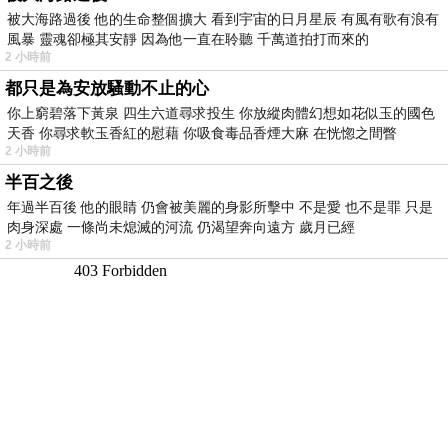
被大海路過後 他的生命整個擴大 看到宇宙的日月星辰 有風有歌有浪有
風暴 靈魂卻極其安靜 因為他一直在聆聽 千萬道拍打而來的
2 小時前
都只是為安放騷動不止的心
你上窮碧落下黃泉 四生六道尋求投生 你放縱肉體幻想如花似玉的國色
天香 你尋求軟玉香紅的慰藉 你吸食毒品香煙大麻 在恍惚之間瞥
2 小時前
半百之後
年過半百後 他的眼睛 仍會被美麗的身影所擊中 不是愛 也不是罪 只是
肉身深處 一條尚未熄滅的河流 仍渴望奔向遠方 歲月已經
2 小時前