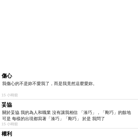
傷心
我傷心的不是妳不愛我了，而是我竟然這麼愛妳。
15 小時前
妥協
關於妥協 我的為人和職業 沒有讓我相信 「湊巧」，「剛巧」的餘地
可是 每樣的出現都寫著「湊巧」「剛巧」 於是 我問了
15 小時前
權利