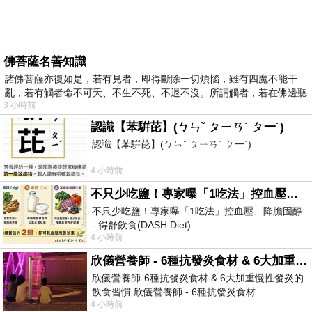
佛菩薩名善知識
諸佛菩薩亦復如是，若有見者，即得斷除一切煩惱，雖有四魔不能干
亂，若有觸者命不可夭、不生不死、不退不沒。所謂觸者，若在佛邊聽
3 小時前
受
認識【苯騈芘】(ㄅㄣˇ ㄆㄧㄢˊ ㄆ一ˊ)
認識【苯騈芘】(ㄅㄣˇ ㄆㄧㄢˊ ㄆ一ˊ)
4 小時前
不只少吃鹽！專家曝「1吃法」控血壓、降膽固醇 - 得舒飲食(DASH Diet)
不只少吃鹽！專家曝「1吃法」控血壓、降膽固醇
- 得舒飲食(DASH Diet)
4 小時前
https://www.facebook.com/dietitiansophia/posts/p
欣儀營養師 - 6種抗發炎食材 & 6大加重慢性發炎的飲食習慣
欣儀營養師-6種抗發炎食材 & 6大加重慢性發炎的
飲食習慣 欣儀營養師 - 6種抗發炎食材
4 小時前
https://www.facebook.com/photo/?fbid=147