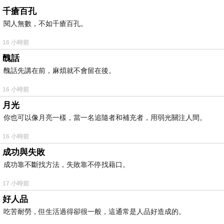
千瘡百孔
閱人無數，不如千瘡百孔。
16 小時前
醜話
醜話先講在前，麻煩就不會留在後。
16 小時前
月光
你也可以像月亮一樣，當一名追隨者和補充者，用弱光關注人間。
16 小時前
成功與失敗
成功靠不斷找方法，失敗靠不停找藉口。
17 小時前
好人品
吃苦耐勞，但生活過得卻很一般，這通常是人品好造成的。