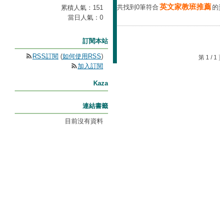
英文家教班推薦
共找到0筆符合
的
累積人氣：
151
當日人氣：
0
訂閱本站
RSS訂閱
(
如何使用RSS
)
第 1 /
加入訂閱
Kaza
連結書籤
目前沒有資料