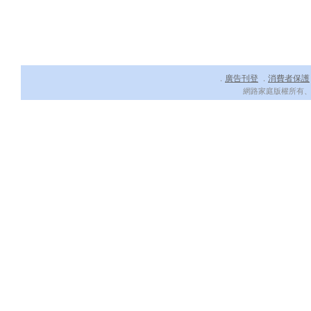
廣告刊登
消費者保護
．
．
網路家庭版權所有、轉載必究