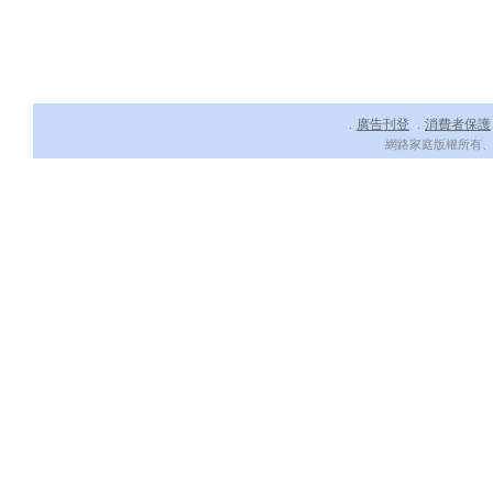
廣告刊登
消費者保護
．
．
網路家庭版權所有、轉載必究