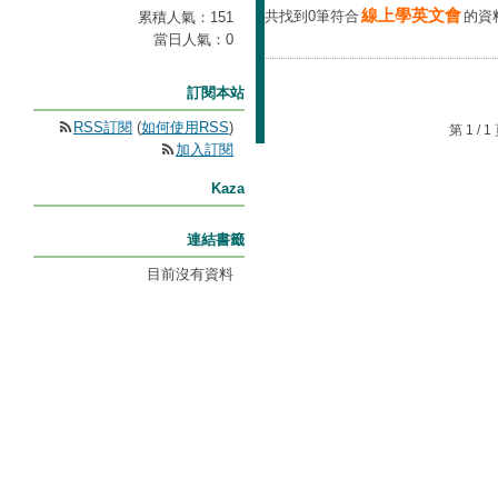
線上學英文會
共找到0筆符合
的資
累積人氣：
151
當日人氣：
0
訂閱本站
RSS訂閱
(
如何使用RSS
)
第 1 /
加入訂閱
Kaza
連結書籤
目前沒有資料