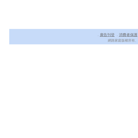
廣告刊登
消費者保護
．
．
網路家庭版權所有、轉載必究