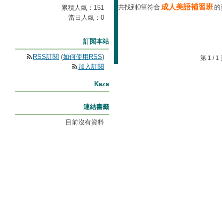
成人美語補習班
共找到0筆符合
的
累積人氣：
151
當日人氣：
0
訂閱本站
RSS訂閱
(
如何使用RSS
)
第 1 /
加入訂閱
Kaza
連結書籤
目前沒有資料