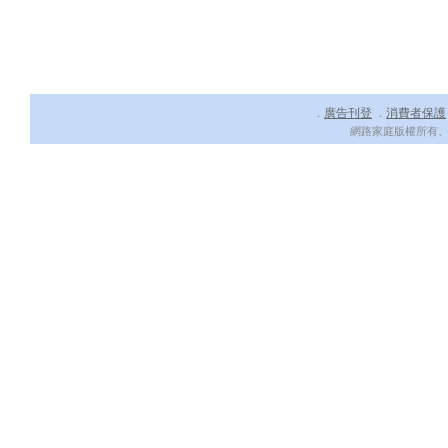
廣告刊登
消費者保護
．
．
網路家庭版權所有、轉載必究